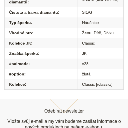
diamantů
:
Čistota a barva diamantu
:
SI1/G
Typ šperku
:
Náušnice
Vhodné pro
:
Ženu
,
Dítě
,
Dívku
Kolekce JK
:
Classic
Značka šperku
:
JK
#paircode
:
v28
#option
:
žlutá
Kolekce
:
Classic [/classic/]
Z
á
Odebírat newsletter
p
a
Vložte svůj e-mail a my vám budeme zasílat informace o
nových produktech na našem e-shopu.