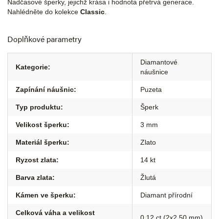
Nadčasové šperky, jejichž krása i hodnota přetrvá generace.
Nahlédněte do kolekce
Classic
.
Doplňkové parametry
Diamantové
Kategorie
:
náušnice
Zapínání náušnic
:
Puzeta
Typ produktu
:
Šperk
Velikost šperku
:
3 mm
Materiál šperku
:
Zlato
Ryzost zlata
:
14 kt
Barva zlata
:
Žlutá
Kámen ve šperku
:
Diamant přírodní
Celková váha a velikost
0,12 ct (2x2,50 mm)