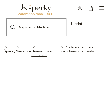
Přejít
na
obsah
Nákupní
Přihlášení
Hledat
košík
Zlaté náušnice s
Domů
Šperky
Náušnice
Diamantové
přírodními diamanty
náušnice