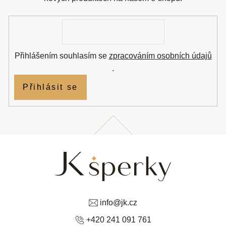
t
í
E-
mail
Přihlášením souhlasím se
zpracováním osobních údajů
.
Přihlásit se
info
@
jk.cz
+420 241 091 761