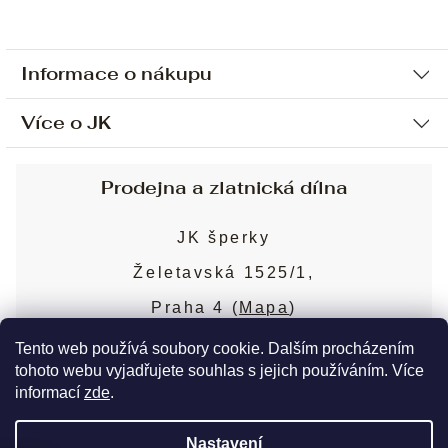
Informace o nákupu
Více o JK
Ochrana osobních údajů
Způsob platby a dopravy
Náš příběh
Prodejna a zlatnická dílna
Sjednání osobní schůzky
Náš tým
Obchodní podmínky
JK šperky
Design a výroba
Puncovní značky
Želetavská 1525/1,
Služby
Cookies
Praha 4 (
Mapa
)
Blog
Více o prodejně
Nejčastější dotazy
Tento web používá soubory cookie. Dalším procházením
tohoto webu vyjadřujete souhlas s jejich používáním. Více
informací
zde
.
Copyright 2026
JK šperky
. Všechna práva
Nastavení