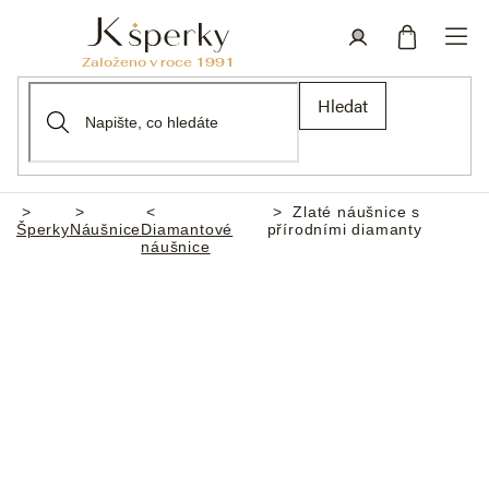
Přejít
na
obsah
Nákupní
Přihlášení
Hledat
košík
Zlaté náušnice s
Domů
Šperky
Náušnice
Diamantové
přírodními diamanty
náušnice