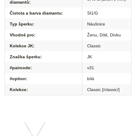
diamantů
:
Čistota a barva diamantu
:
SI1/G
Typ šperku
:
Náušnice
Vhodné pro
:
Ženu
,
Dítě
,
Dívku
Kolekce JK
:
Classic
Značka šperku
:
JK
#paircode
:
v31
#option
:
bílá
Kolekce
:
Classic [/classic/]