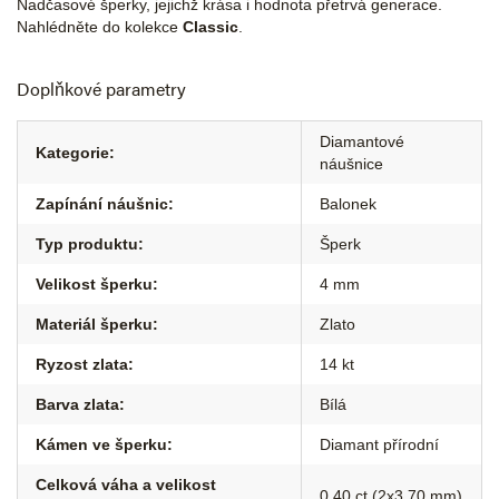
Nadčasové šperky, jejichž krása i hodnota přetrvá generace.
Nahlédněte do kolekce
Classic
.
Doplňkové parametry
Diamantové
Kategorie
:
náušnice
Zapínání náušnic
:
Balonek
Typ produktu
:
Šperk
Velikost šperku
:
4 mm
Materiál šperku
:
Zlato
Ryzost zlata
:
14 kt
Barva zlata
:
Bílá
Kámen ve šperku
:
Diamant přírodní
Celková váha a velikost
0,40 ct (2x3,70 mm)