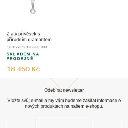
Zlatý přívěsek s
přírodním diamantem
KÓD:
ZZCS011B-99-1000
SKLADEM NA
PRODEJNĚ
18 450 Kč
Z
á
Odebírat newsletter
p
a
Vložte svůj e-mail a my vám budeme zasílat informace o
t
nových produktech na našem e-shopu.
í
E-
mail