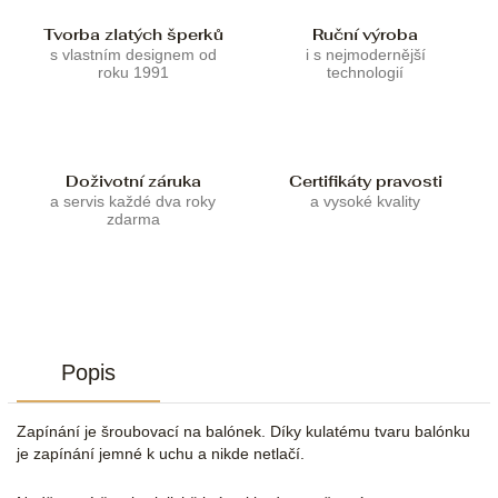
Tvorba zlatých šperků
Ruční výroba
s vlastním designem od
i s nejmodernější
roku 1991
technologií
Doživotní záruka
Certifikáty pravosti
a servis každé dva roky
a vysoké kvality
zdarma
Popis
Zapínání je šroubovací na balónek. Díky kulatému tvaru balónku
je zapínání jemné k uchu a nikde netlačí.