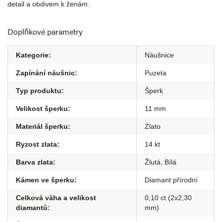
detail a obdivem k ženám.
Doplňkové parametry
Kategorie
:
Náušnice
Zapínání náušnic
:
Puzeta
Typ produktu
:
Šperk
Velikost šperku
:
11 mm
Materiál šperku
:
Zlato
Ryzost zlata
:
14 kt
Barva zlata
:
Žlutá
,
Bílá
Kámen ve šperku
:
Diamant přírodní
Celková váha a velikost
0,10 ct (2x2,30
diamantů
:
mm)