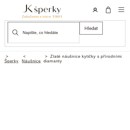
Přejít
na
obsah
Nákupní
Přihlášení
Hledat
košík
Zlaté náušnice kytičky s přírodními
Domů
Šperky
Náušnice
diamanty