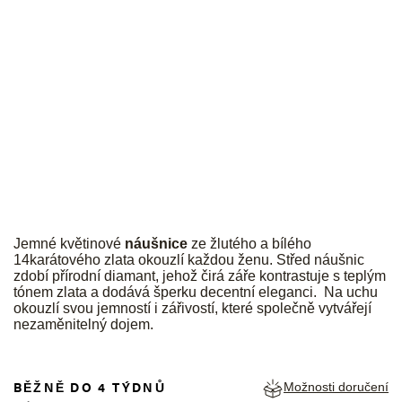
JK
Jemné květinové
náušnice
ze žlutého a bílého
14karátového zlata okouzlí každou ženu. Střed náušnic
zdobí přírodní diamant, jehož čirá záře kontrastuje s teplým
tónem zlata a dodává šperku decentní eleganci. Na uchu
okouzlí svou jemností i zářivostí, které společně vytvářejí
nezaměnitelný dojem.
BĚŽNĚ DO 4 TÝDNŮ
Možnosti doručení