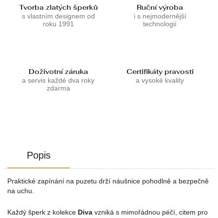
Tvorba zlatých šperků
Ruční výroba
s vlastním designem od
i s nejmodernější
roku 1991
technologií
Doživotní záruka
Certifikáty pravosti
a servis každé dva roky
a vysoké kvality
zdarma
Popis
Praktické zapínání na puzetu drží náušnice pohodlně a bezpečně
na uchu.
Každý šperk z kolekce
Diva
vzniká s mimořádnou péčí, citem pro