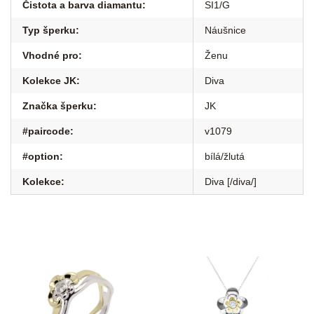
Čistota a barva diamantu
:
SI1/G
Typ šperku
:
Náušnice
Vhodné pro
:
Ženu
Kolekce JK
:
Diva
Značka šperku
:
JK
#paircode
:
v1079
#option
:
bílá/žlutá
Kolekce
:
Diva [/diva/]