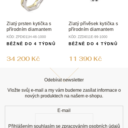
Zlatý prsten kytička s
Zlatý přívěsek kytička s
přírodním diamantem
přírodním diamantem
KÓD:
ZPDI011H-46-1000
KÓD:
ZZDI011E-99-1000
BĚŽNĚ DO 4 TÝDNŮ
BĚŽNĚ DO 4 TÝDNŮ
34 200 Kč
11 390 Kč
Z
á
Odebírat newsletter
p
a
Vložte svůj e-mail a my vám budeme zasílat informace o
t
nových produktech na našem e-shopu.
í
E-mail
Přihlášením souhlasím se
zpracováním osobních údajů