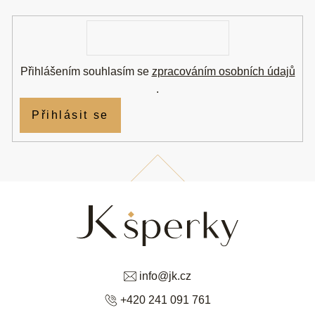
í
E-
mail
Přihlášením souhlasím se
zpracováním osobních údajů
.
Přihlásit se
info
@
jk.cz
+420 241 091 761