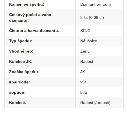
Kámen ve šperku
:
Diamant přírodní
Celkový počet a váha
8 ks (0,08 ct)
diamantů
:
Čistota a barva diamantu
:
SI1/G
Typ šperku
:
Náušnice
Vhodné pro
:
Ženu
Kolekce JK
:
Radost
Značka šperku
:
JK
#paircode
:
v94
#option
:
bílá
Kolekce
:
Radost [/radost/]