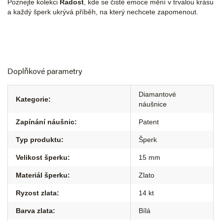
Poznejte kolekci
Radost
, kde se čisté emoce mění v trvalou krásu
a každý šperk ukrývá příběh, na který nechcete zapomenout.
Doplňkové parametry
Diamantové
Kategorie
:
náušnice
Zapínání náušnic
:
Patent
Typ produktu
:
Šperk
Velikost šperku
:
15 mm
Materiál šperku
:
Zlato
Ryzost zlata
:
14 kt
Barva zlata
:
Bílá