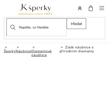
Přejít
na
obsah
Nákupní
Přihlášení
Hledat
košík
Zlaté náušnice s
Domů
Šperky
Náušnice
Diamantové
přírodními diamanty
náušnice