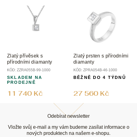
Zlatý přívěsek s
Zlatý prsten s přírodními
přírodními diamanty
diamanty
KÓD:
ZZRA055B-99-1000
KÓD:
ZPRA054B-46-1000
SKLADEM NA
BĚŽNĚ DO 4 TÝDNŮ
PRODEJNĚ
11 740 Kč
27 560 Kč
Z
á
Odebírat newsletter
p
a
Vložte svůj e-mail a my vám budeme zasílat informace o
t
nových produktech na našem e-shopu.