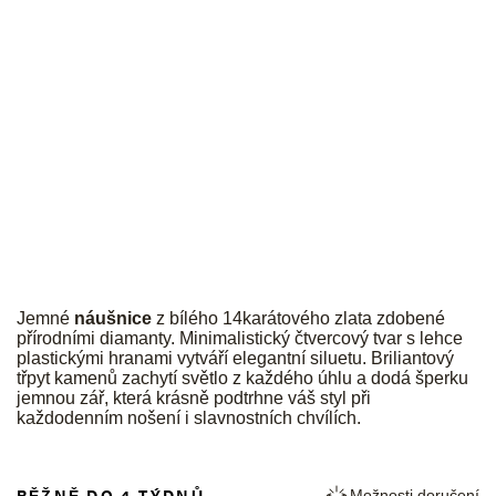
JK
Jemné
náušnice
z bílého 14karátového zlata zdobené
přírodními diamanty. Minimalistický čtvercový tvar s lehce
plastickými hranami vytváří elegantní siluetu. Briliantový
třpyt kamenů zachytí světlo z každého úhlu a dodá šperku
jemnou zář, která krásně podtrhne váš styl při
každodenním nošení i slavnostních chvílích.
BĚŽNĚ DO 4 TÝDNŮ
Možnosti doručení