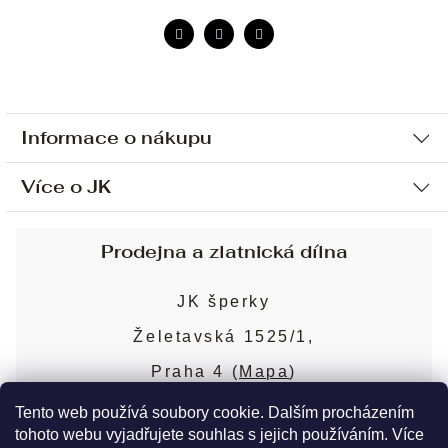
Informace o nákupu
Více o JK
Ochrana osobních údajů
Způsob platby a dopravy
Náš příběh
Prodejna a zlatnická dílna
Sjednání osobní schůzky
Náš tým
Obchodní podmínky
JK šperky
Design a výroba
Puncovní značky
Želetavská 1525/1,
Služby
Cookies
Praha 4 (
Mapa
)
Blog
Více o prodejně
Nejčastější dotazy
Tento web používá soubory cookie. Dalším procházením
tohoto webu vyjadřujete souhlas s jejich používáním. Více