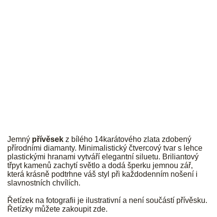
JK
Jemný
přívěsek
z bílého 14karátového zlata zdobený
přírodními diamanty. Minimalistický čtvercový tvar s lehce
plastickými hranami vytváří elegantní siluetu. Briliantový
třpyt kamenů zachytí světlo a dodá šperku jemnou zář,
která krásně podtrhne váš styl při každodenním nošení i
slavnostních chvílích.
Řetízek na fotografii je ilustrativní a není součástí přívěsku.
Řetízky můžete zakoupit
zde
.