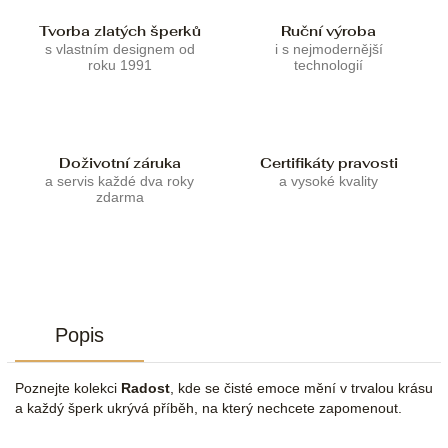
Tvorba zlatých šperků
Ruční výroba
s vlastním designem od
i s nejmodernější
roku 1991
technologií
Doživotní záruka
Certifikáty pravosti
a servis každé dva roky
a vysoké kvality
zdarma
Popis
Poznejte kolekci
Radost
, kde se čisté emoce mění v trvalou krásu
a každý šperk ukrývá příběh, na který nechcete zapomenout.