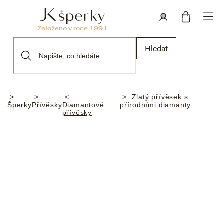
Přejít
na
obsah
Nákupní
Přihlášení
Hledat
košík
Zlatý přívěsek s
Domů
Šperky
Přívěsky
Diamantové
přírodními diamanty
přívěsky