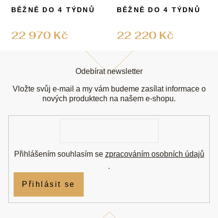
BĚŽNĚ DO 4 TÝDNŮ
BĚŽNĚ DO 4 TÝDNŮ
22 970 Kč
22 220 Kč
Z
á
Odebírat newsletter
p
a
Vložte svůj e-mail a my vám budeme zasílat informace o
t
nových produktech na našem e-shopu.
í
E-
mail
Přihlášením souhlasím se
zpracováním osobních údajů
.
Přihlásit se