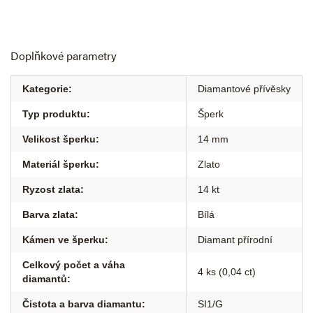
Doplňkové parametry
Kategorie
:
Diamantové přívěsky
Typ produktu
:
Šperk
Velikost šperku
:
14 mm
Materiál šperku
:
Zlato
Ryzost zlata
:
14 kt
Barva zlata
:
Bílá
Kámen ve šperku
:
Diamant přírodní
Celkový počet a váha
4 ks (0,04 ct)
diamantů
:
Čistota a barva diamantu
:
SI1/G