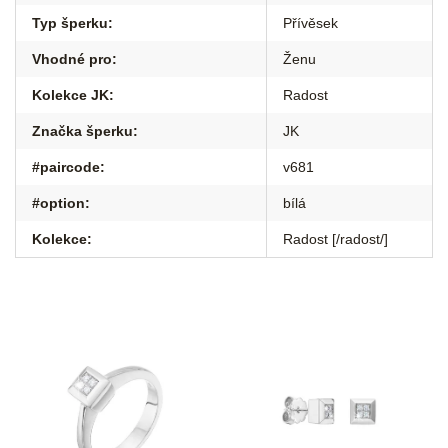
Typ šperku
:
Přívěsek
Vhodné pro
:
Ženu
Kolekce JK
:
Radost
Značka šperku
:
JK
#paircode
:
v681
#option
:
bílá
Kolekce
:
Radost [/radost/]