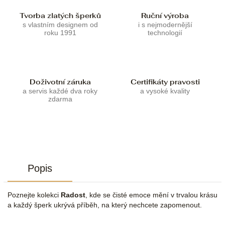
Tvorba zlatých šperků
Ruční výroba
s vlastním designem od
i s nejmodernější
roku 1991
technologií
Doživotní záruka
Certifikáty pravosti
a servis každé dva roky
a vysoké kvality
zdarma
Popis
Poznejte kolekci
Radost
, kde se čisté emoce mění v trvalou krásu
a každý šperk ukrývá příběh, na který nechcete zapomenout.