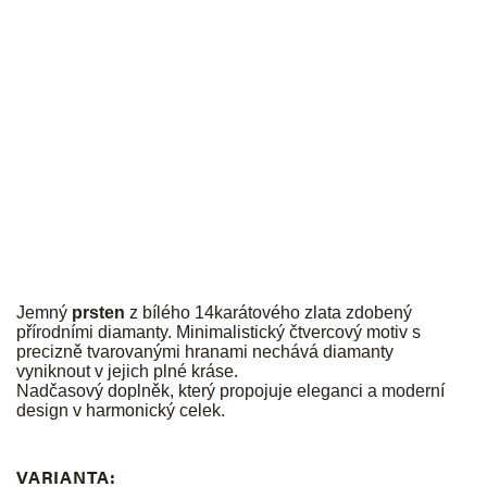
JK
Jemný
prsten
z bílého 14karátového zlata zdobený
přírodními diamanty. Minimalistický čtvercový motiv s
precizně tvarovanými hranami nechává diamanty
vyniknout v jejich plné kráse.
Nadčasový doplněk, který propojuje eleganci a moderní
design v harmonický celek.
VARIANTA: