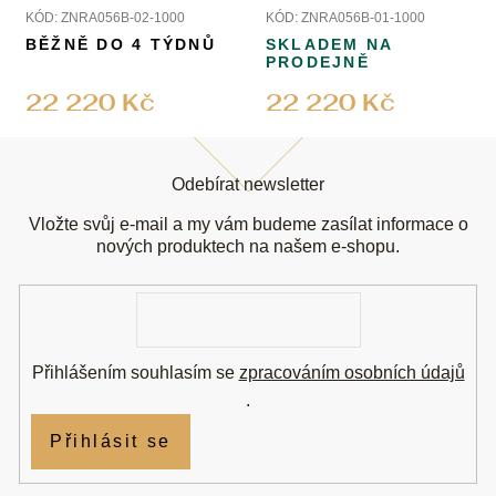
KÓD:
ZNRA056B-02-1000
KÓD:
ZNRA056B-01-1000
BĚŽNĚ DO 4 TÝDNŮ
SKLADEM NA
PRODEJNĚ
22 220 Kč
22 220 Kč
Z
á
Odebírat newsletter
p
a
Vložte svůj e-mail a my vám budeme zasílat informace o
t
nových produktech na našem e-shopu.
í
E-
mail
Přihlášením souhlasím se
zpracováním osobních údajů
.
Přihlásit se