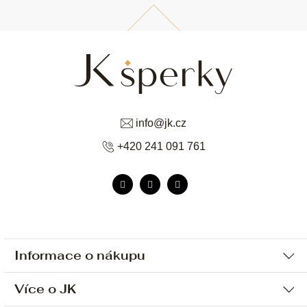
info
@
jk.cz
+420 241 091 761
Informace o nákupu
Více o JK
Ochrana osobních údajů