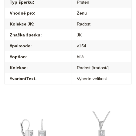
Typ šperku
:
Prsten
Vhodné pro
:
Ženu
Kolekce JK
:
Radost
Značka šperku
:
JK
#paircode
:
v154
#option
:
bílá
Kolekce
:
Radost [/radost/]
#variantText
:
Vyberte velikost