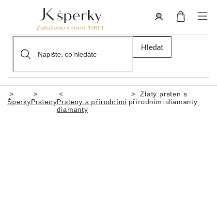
Přejít
na
obsah
Nákupní
Přihlášení
Hledat
košík
Zlatý prsten s
Domů
Šperky
Prsteny
Prsteny s přírodními
přírodními diamanty
diamanty