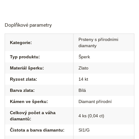
Doplňkové parametry
Prsteny s přírodními
Kategorie
:
diamanty
Typ produktu
:
Šperk
Materiál šperku
:
Zlato
Ryzost zlata
:
14 kt
Barva zlata
:
Bílá
Kámen ve šperku
:
Diamant přírodní
Celkový počet a váha
4 ks (0,04 ct)
diamantů
:
Čistota a barva diamantu
:
SI1/G