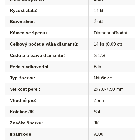
Ryzost zlata
:
14 kt
Barva zlata
:
Žlutá
Kámen ve šperku
:
Diamant přírodní
Celkový počet a váha diamantů
:
14 ks (0,09 ct)
Čistota a barva diamantu
:
SI1/G
Perla sladkovodní
:
Bílá
Typ šperku
:
Náušnice
Velikost perel
:
2x7,0-7,50 mm
Vhodné pro
:
Ženu
Kolekce JK
:
Sol
Značka šperku
:
JK
#paircode
:
v100