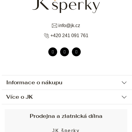
info
@
jk.cz
+420 241 091 761
Informace o nákupu
Více o JK
Ochrana osobních údajů
Způsob platby a dopravy
Náš příběh
Prodejna a zlatnická dílna
Sjednání osobní schůzky
Náš tým
Obchodní podmínky
JK šperky