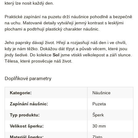
který lze nosit každý den.
Praktické zapínání na puzetu drží náušnice pohodlně a bezpečně
na uchu. Matované detaily vytvářejí jemný kontrast s lesklými
plochami a podtrhují plastický charakter náušnic.
Jeho paprsky dávají život. Hřejí a rozjasňují náš den i ve chvíli,
kdy je nám těžko. Dokážou dát třpyt a půvab věcem, které jsou
jindy šedivé. Do kolekce
Sol
jsme vtiskli velkolepost a záři slunce.
Tělesa, které prosvěcuje náš život.
Doplňkové parametry
Kategorie
:
Náušnice
Zapínání náušnic
:
Puzeta
Typ produktu
:
Šperk
Velikost šperku
:
30 mm
Materiál šperku
:
Zlato