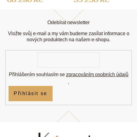
Z
á
Odebírat newsletter
p
a
Vložte svůj e-mail a my vám budeme zasílat informace o
t
nových produktech na našem e-shopu.
í
E-
mail
Přihlášením souhlasím se
zpracováním osobních údajů
.
Přihlásit se