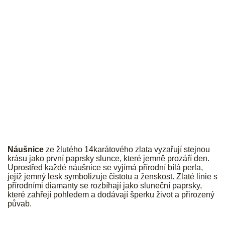
JK
Náušnice
ze žlutého 14karátového zlata vyzařují stejnou
krásu jako první paprsky slunce, které jemně prozáří den.
Uprostřed každé náušnice se vyjímá přírodní bílá perla,
jejíž jemný lesk symbolizuje čistotu a ženskost. Zlaté linie s
přírodními diamanty se rozbíhají jako sluneční paprsky,
které zahřejí pohledem a dodávají šperku život a přirozený
půvab.