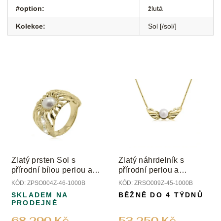
#option
:
žlutá
Kolekce
:
Sol [/sol/]
Zlatý prsten Sol s
Zlatý náhrdelník s
přírodní bílou perlou a
přírodní perlou a
diamanty
diamanty
KÓD:
ZPSO004Z-46-1000B
KÓD:
ZRSO009Z-45-1000B
SKLADEM NA
BĚŽNĚ DO 4 TÝDNŮ
PRODEJNĚ
68 290 Kč
53 250 Kč