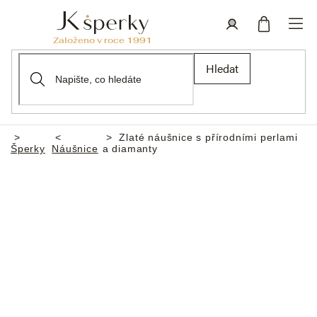
Přejít
na
obsah
Nákupní
Přihlášení
Hledat
košík
Zlaté náušnice s přírodními perlami
Domů
Šperky
Náušnice
a diamanty