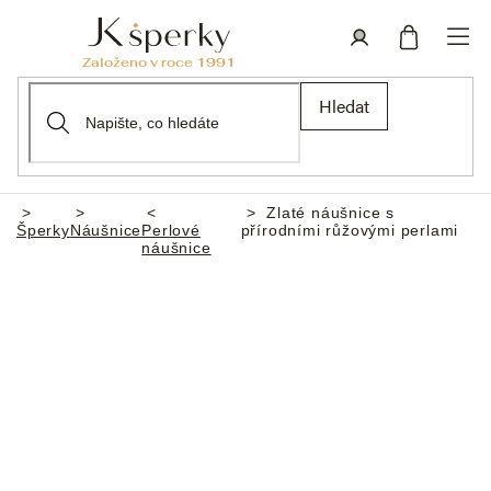
Přejít
na
obsah
Nákupní
Přihlášení
Hledat
košík
Zlaté náušnice s
Domů
Šperky
Náušnice
Perlové
přírodními růžovými perlami
náušnice