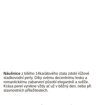
PALMYRA
Náušnice
z bílého 14karátového zlata zdobí růžové
sladkovodní perly. Díky svému decentnímu lesku a
romantickému zabarvení působí elegantně a svěže.
Krása perel vynikne vždy ať už v běžný den, nebo při
slavnostních příležitostech.