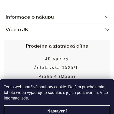
Informace o nákupu
Více o JK
Ochrana osobních údajů
Způsob platby a dopravy
Náš příběh
Prodejna a zlatnická dílna
Sjednání osobní schůzky
Náš tým
Obchodní podmínky
JK šperky
Design a výroba
Puncovní značky
Želetavská 1525/1,
Služby
Cookies
Praha 4 (
Mapa
)
Blog
Více o prodejně
Nejčastější dotazy
Tento web používá soubory cookie. Dalším procházením
tohoto webu vyjadřujete souhlas s jejich používáním. Více
informací
zde
.
Copyright 2026
JK šperky
. Všechna práva
Nastavení
vyhrazena.
Upravit nastavení cookies