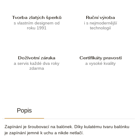
Tvorba zlatých šperků
Ruční výroba
s vlastním designem od
i s nejmodernější
roku 1991
technologií
Doživotní záruka
Certifikáty pravosti
a servis každé dva roky
a vysoké kvality
zdarma
Popis
Zapínání je šroubovací na balónek. Díky kulatému tvaru balónku
je zapínání jemné k uchu a nikde netlačí.