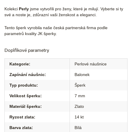
Kolekci
Perly
jsme vytvořili pro ženy, které je milují. Vyberte si ty
své a noste je, zdůrazní vaši ženskost a eleganci.
Tento šperk vyrobila naše česká partnerská firma podle
parametrů kvality JK šperky.
Doplňkové parametry
Kategorie
:
Perlové náušnice
Zapínání náušnic
:
Balonek
Typ produktu
:
Šperk
Velikost šperku
:
7 mm
Materiál šperku
:
Zlato
Ryzost zlata
:
14 kt
Barva zlata
:
Bílá