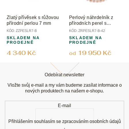
Zlatý přívěsek s růžovou
Perlový náhrdelník z
přírodní perlou 7 mm
přírodních perel s
uzávěrem z bílého zlata;
KÓD:
ZZPESLR7-B
KÓD:
ZRPESLR7-B-42
perly 7 mm
SKLADEM NA
SKLADEM NA
PRODEJNĚ
PRODEJNĚ
4 340 Kč
19 950 Kč
od
Z
á
Odebírat newsletter
p
a
Vložte svůj e-mail a my vám budeme zasílat informace o
t
nových produktech na našem e-shopu.
í
E-mail
Přihlášením souhlasím se
zpracováním osobních údajů
.