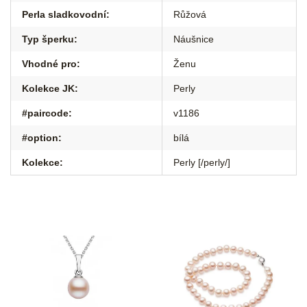
Perla sladkovodní
:
Růžová
Typ šperku
:
Náušnice
Vhodné pro
:
Ženu
Kolekce JK
:
Perly
#paircode
:
v1186
#option
:
bílá
Kolekce
:
Perly [/perly/]