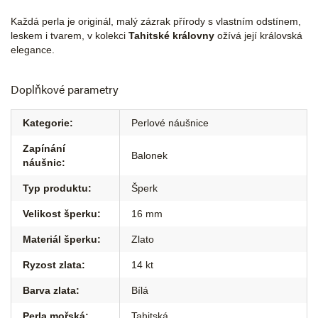
Každá perla je originál, malý zázrak přírody s vlastním odstínem,
leskem i tvarem, v kolekci
Tahitské královny
ožívá její královská
elegance.
Doplňkové parametry
Kategorie
:
Perlové náušnice
Zapínání
Balonek
náušnic
:
Typ produktu
:
Šperk
Velikost šperku
:
16 mm
Materiál šperku
:
Zlato
Ryzost zlata
:
14 kt
Barva zlata
:
Bílá
Perla mořská
:
Tahitská