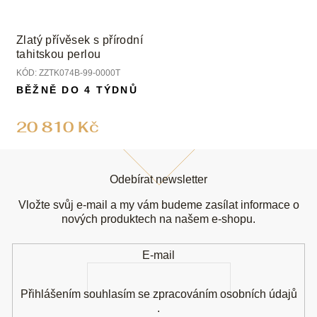
Zlatý přívěsek s přírodní
tahitskou perlou
KÓD:
ZZTK074B-99-0000T
BĚŽNĚ DO 4 TÝDNŮ
20 810 Kč
Z
á
Odebírat newsletter
p
a
Vložte svůj e-mail a my vám budeme zasílat informace o
t
nových produktech na našem e-shopu.
í
E-mail
Přihlášením souhlasím se
zpracováním osobních údajů
.