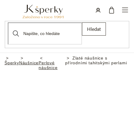
Přejít
na
obsah
Nákupní
Přihlášení
Hledat
košík
Zlaté náušnice s
Domů
Šperky
Náušnice
Perlové
přírodními tahitskými perlami
náušnice