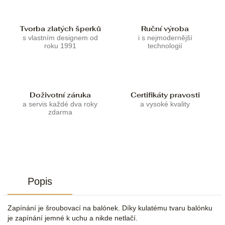
Tvorba zlatých šperků
Ruční výroba
s vlastním designem od
i s nejmodernější
roku 1991
technologií
Doživotní záruka
Certifikáty pravosti
a servis každé dva roky
a vysoké kvality
zdarma
Popis
Zapínání je šroubovací na balónek. Díky kulatému tvaru balónku
je zapínání jemné k uchu a nikde netlačí.