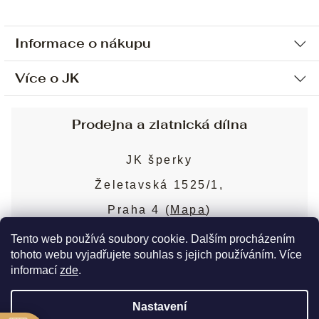
Informace o nákupu
Více o JK
Ochrana osobních údajů
Způsob platby a dopravy
Náš příběh
Prodejna a zlatnická dílna
Sjednání osobní schůzky
Náš tým
Obchodní podmínky
JK šperky
Design a výroba
Puncovní značky
Želetavská 1525/1,
Služby
Cookies
Praha 4 (
Mapa
)
Blog
Více o prodejně
Nejčastější dotazy
Tento web používá soubory cookie. Dalším procházením
tohoto webu vyjadřujete souhlas s jejich používáním. Více
informací
zde
.
Copyright 2026
JK šperky
. Všechna práva
Nastavení
vyhrazena.
Upravit nastavení cookies