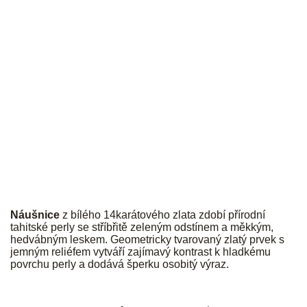
JK
Náušnice
z bílého 14karátového zlata zdobí přírodní
tahitské perly se stříbřitě zeleným odstínem a měkkým,
hedvábným leskem. Geometricky tvarovaný zlatý prvek s
jemným reliéfem vytváří zajímavý kontrast k hladkému
povrchu perly a dodává šperku osobitý výraz.