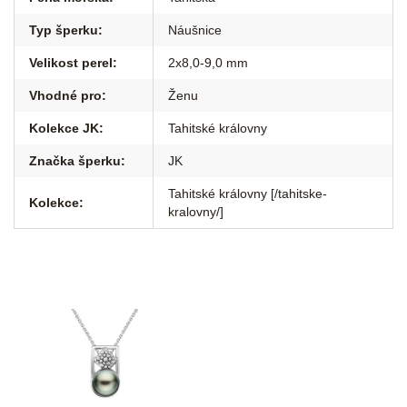
Typ šperku
:
Náušnice
Velikost perel
:
2x8,0-9,0 mm
Vhodné pro
:
Ženu
Kolekce JK
:
Tahitské královny
Značka šperku
:
JK
Tahitské královny [/tahitske-
Kolekce
:
kralovny/]