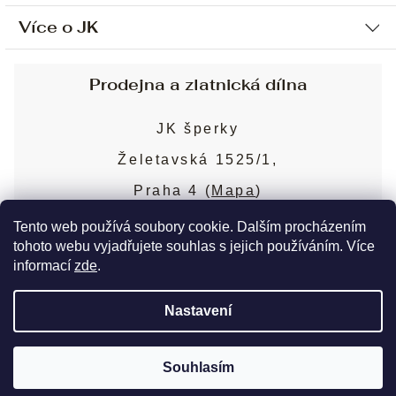
Více o JK
Ochrana osobních údajů
Způsob platby a dopravy
Náš příběh
Prodejna a zlatnická dílna
Sjednání osobní schůzky
Náš tým
Obchodní podmínky
JK šperky
Design a výroba
Puncovní značky
Želetavská 1525/1,
Služby
Cookies
Praha 4 (
Mapa
)
Blog
Více o prodejně
Nejčastější dotazy
Tento web používá soubory cookie. Dalším procházením
tohoto webu vyjadřujete souhlas s jejich používáním. Více
informací
zde
.
Copyright 2026
JK šperky
. Všechna práva
Nastavení
vyhrazena.
Upravit nastavení cookies
Souhlasím
Vytvořil Shoptet Premium