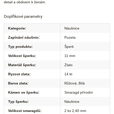
detail a obdivem k ženám.
Doplňkové parametry
Kategorie
:
Náušnice
Zapínání náušnic
:
Puzeta
Typ produktu
:
Šperk
Velikost šperku
:
11 mm
Materiál šperku
:
Zlato
Ryzost zlata
:
14 kt
Barva zlata
:
Růžová
,
Bílá
Kámen ve šperku
:
Smaragd přírodní
Typ šperku
:
Náušnice
Velikost smaragdů
:
2 ks 2,40 mm