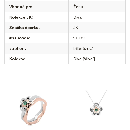
Vhodné pro
:
Ženu
Kolekce JK
:
Diva
Značka šperku
:
JK
#paircode
:
v1079
#option
:
bílá/růžová
Kolekce
:
Diva [/diva/]