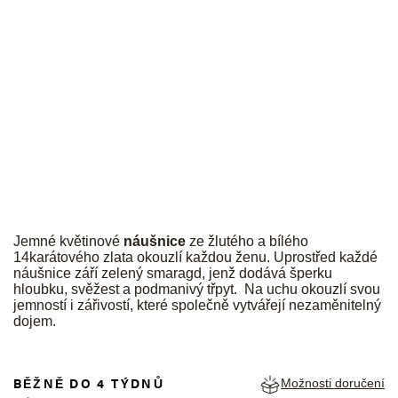
JK
Jemné květinové
náušnice
ze žlutého a bílého
14karátového zlata okouzlí každou ženu. Uprostřed každé
náušnice září zelený smaragd, jenž dodává šperku
hloubku, svěžest a podmanivý třpyt. Na uchu okouzlí svou
jemností i zářivostí, které společně vytvářejí nezaměnitelný
dojem.
BĚŽNĚ DO 4 TÝDNŮ
Možnosti doručení