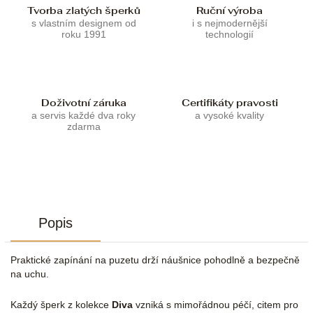
Tvorba zlatých šperků
Ruční výroba
s vlastním designem od
i s nejmodernější
roku 1991
technologií
Doživotní záruka
Certifikáty pravosti
a servis každé dva roky
a vysoké kvality
zdarma
Popis
Praktické zapínání na puzetu drží náušnice pohodlně a bezpečně
na uchu.
Každý šperk z kolekce
Diva
vzniká s mimořádnou péčí, citem pro