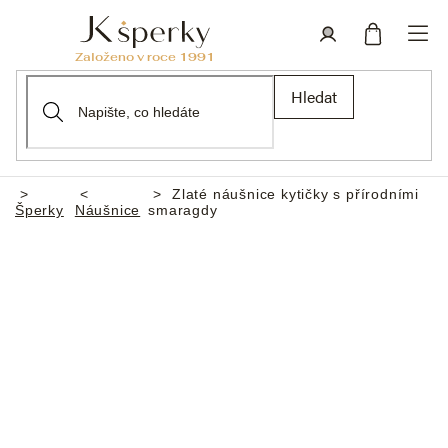
Přejít
na
obsah
Nákupní
Přihlášení
Hledat
košík
Zlaté náušnice kytičky s přírodními
Domů
Šperky
Náušnice
smaragdy