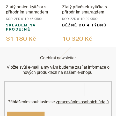
Zlatý prsten kytička s
Zlatý přívěsek kytička s
přírodním smaragdem
přírodním smaragdem
KÓD:
ZPDI011D-46-0500
KÓD:
ZZDI011D-99-0500
SKLADEM NA
BĚŽNĚ DO 4 TÝDNŮ
PRODEJNĚ
31 180 Kč
10 320 Kč
Z
á
Odebírat newsletter
p
a
Vložte svůj e-mail a my vám budeme zasílat informace o
t
nových produktech na našem e-shopu.
í
E-
mail
Přihlášením souhlasím se
zpracováním osobních údajů
.