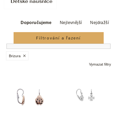
Dětské náušnice
Ř
a
Doporučujeme
Nejlevnější
Nejdražší
z
e
Filtrování a řazení
n
í
p
Brizura
r
Vymazat filtry
o
d
V
u
ý
k
p
t
i
ů
s
p
r