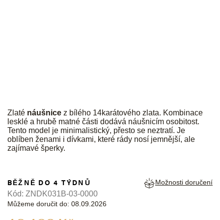
JK
Zlaté
náušnice
z bílého 14karátového zlata. Kombinace
lesklé a hrubě matné části dodává náušnicím osobitost.
Tento model je minimalistický, přesto se neztratí. Je
oblíben ženami i dívkami, které rády nosí jemnější, ale
zajímavé šperky.
BĚŽNĚ DO 4 TÝDNŮ
Možnosti doručení
Kód:
ZNDK031B-03-0000
Můžeme doručit do:
08.09.2026
Měrná