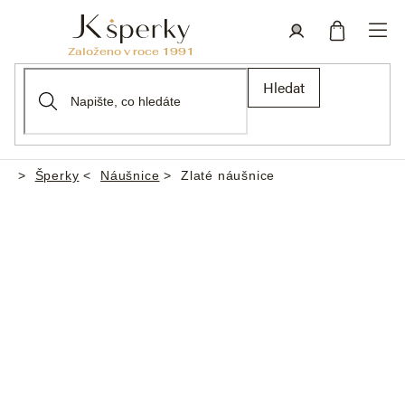
Přejít
na
obsah
Nákupní
Přihlášení
Hledat
košík
Šperky
Náušnice
Zlaté náušnice
Domů