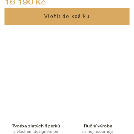
16 190 Kč
cena:
Tvorba zlatých šperků
Ruční výroba
s vlastním designem od
i s nejmodernější