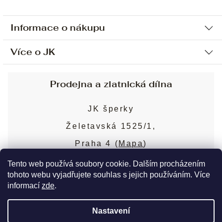
Informace o nákupu
Více o JK
Ochrana osobních údajů
Způsob platby a dopravy
Náš příběh
Prodejna a zlatnická dílna
Sjednání osobní schůzky
Náš tým
Obchodní podmínky
JK šperky
Design a výroba
Puncovní značky
Želetavská 1525/1,
Služby
Cookies
Praha 4 (
Mapa
)
Blog
Více o prodejně
Nejčastější dotazy
Tento web používá soubory cookie. Dalším procházením
tohoto webu vyjadřujete souhlas s jejich používáním. Více
informací
zde
.
Copyright 2026
JK šperky
. Všechna práva
Nastavení
vyhrazena.
Upravit nastavení cookies