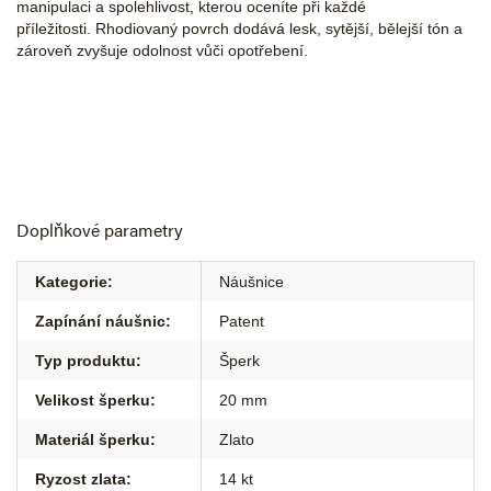
manipulaci a spolehlivost, kterou oceníte při každé
příležitosti. Rhodiovaný povrch dodává lesk, sytější, bělejší tón a
zároveň zvyšuje odolnost vůči opotřebení.
Doplňkové parametry
Kategorie
:
Náušnice
Zapínání náušnic
:
Patent
Typ produktu
:
Šperk
Velikost šperku
:
20 mm
Materiál šperku
:
Zlato
Ryzost zlata
:
14 kt