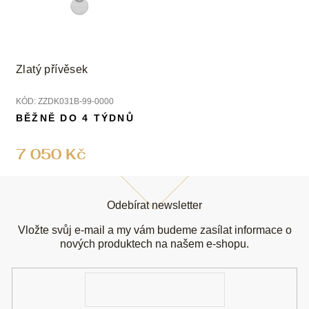
Zlatý přívěsek
KÓD:
ZZDK031B-99-0000
BĚŽNĚ DO 4 TÝDNŮ
7 050 Kč
Z
á
Odebírat newsletter
p
a
Vložte svůj e-mail a my vám budeme zasílat informace o
t
nových produktech na našem e-shopu.
í
E-
mail