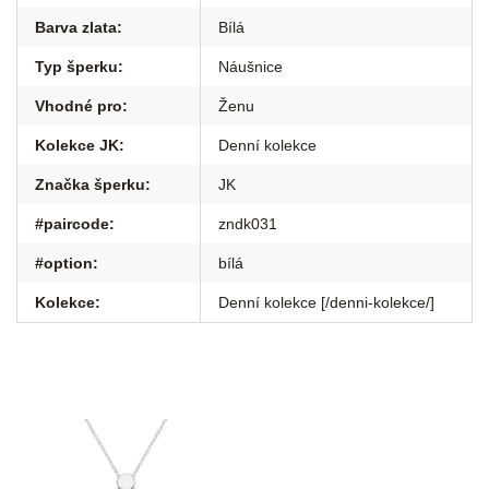
Barva zlata
:
Bílá
Typ šperku
:
Náušnice
Vhodné pro
:
Ženu
Kolekce JK
:
Denní kolekce
Značka šperku
:
JK
#paircode
:
zndk031
#option
:
bílá
Kolekce
:
Denní kolekce [/denni-kolekce/]