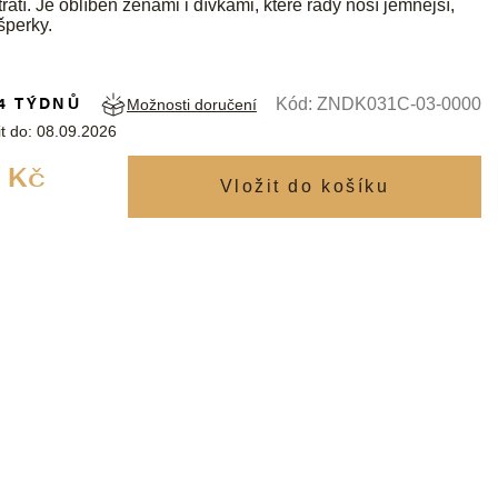
ratí. Je oblíben ženami i dívkami, které rády nosí jemnější,
šperky.
4 TÝDNŮ
Kód:
ZNDK031C-03-0000
Možnosti doručení
t do:
08.09.2026
Měrná
 Kč
cena: