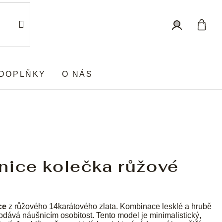
Nákup
Přihlášení
košík
DOPLŇKY
O NÁS
nice kolečka růžové
ce
z růžového 14karátového zlata. Kombinace lesklé a hrubě
odává náušnicím osobitost. Tento model je minimalistický,