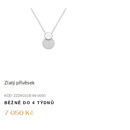
Zlatý přívěsek
KÓD:
ZZDK031B-99-0000
BĚŽNĚ DO 4 TÝDNŮ
7 050 Kč
Z