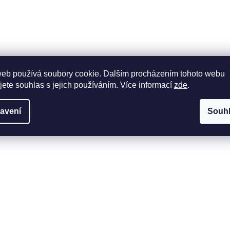
web používá soubory cookie. Dalším procházením tohoto webu
jete souhlas s jejich používáním. Více informací
zde
.
avení
Souh