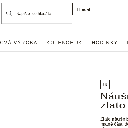
Hledat
OVÁ VÝROBA
KOLEKCE JK
HODINKY
JK
Náuš
zlato
Zlaté
náušni
matné části d