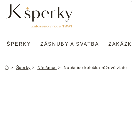
Přejít
na
obsah
ŠPERKY
ZÁSNUBY A SVATBA
ZAKÁZK
Šperky
Náušnice
Náušnice kolečka růžové zlato
Domů