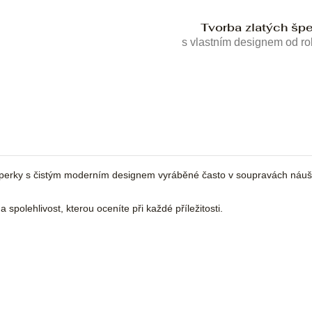
Tvorba zlatých šp
s vlastním designem od r
perky s čistým moderním designem vyráběné často v soupravách náušnic
spolehlivost, kterou oceníte při každé příležitosti.