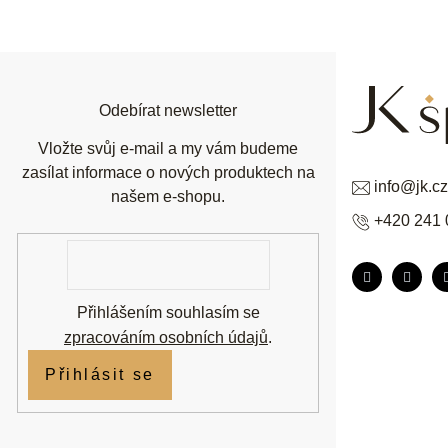
á
p
a
t
í
Odebírat newsletter
Vložte svůj e-mail a my vám budeme
zasílat informace o nových produktech na
info
@
jk.cz
našem e-shopu.
+420 241 
E-
mail
Přihlášením souhlasím se
zpracováním osobních údajů
.
Přihlásit se