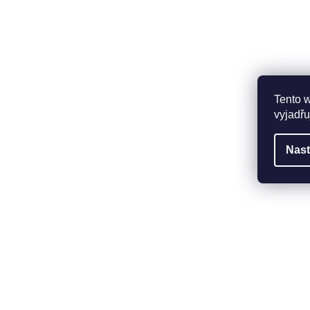
Tento 
vyjadřu
Nast