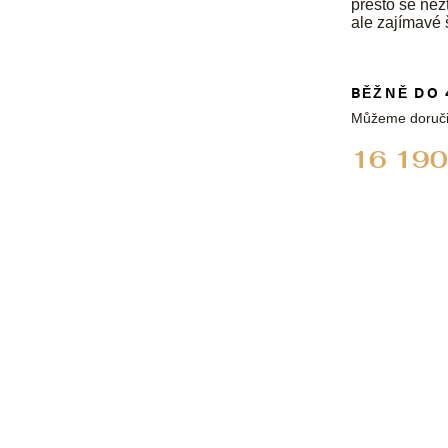
přesto se nezt
ale zajímavé 
BĚŽNĚ DO 
Můžeme doruči
16 190