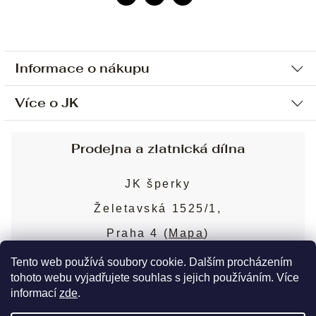
Informace o nákupu
Více o JK
Ochrana osobních údajů
Způsob platby a dopravy
Náš příběh
Prodejna a zlatnická dílna
Sjednání osobní schůzky
Náš tým
Obchodní podmínky
JK šperky
Design a výroba
Puncovní značky
Želetavská 1525/1,
Služby
Cookies
Praha 4 (
Mapa
)
Blog
Více o prodejně
Nejčastější dotazy
Tento web používá soubory cookie. Dalším procházením
tohoto webu vyjadřujete souhlas s jejich používáním. Více
informací
zde
.
Copyright 2026
JK šperky
. Všechna práva