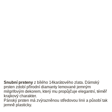
JK
Snubní prsteny
z bílého 14karátového zlata. Dámský
prsten zdobí přírodní diamanty lemované jemným
milgrifovým dekorem, který mu propůjčuje elegantní, téměř
krajkový charakter.
Pánský prsten má zvýrazněnou středovou linii a působí tak
jemně plasticky.