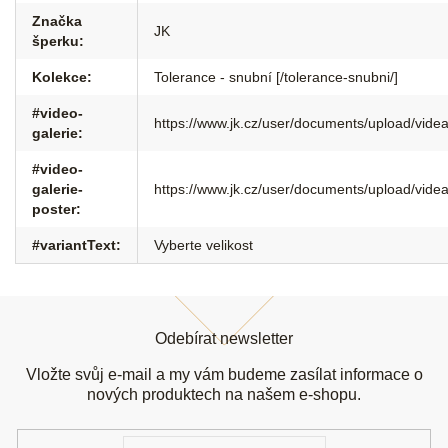
Značka
JK
šperku
:
Kolekce
:
Tolerance - snubní [/tolerance-snubni/]
#video-
https://www.jk.cz/user/documents/upload/v
galerie
:
#video-
galerie-
https://www.jk.cz/user/documents/upload/vi
poster
:
#variantText
:
Vyberte velikost
Z
á
Odebírat newsletter
p
a
Vložte svůj e-mail a my vám budeme zasílat informace o
t
nových produktech na našem e-shopu.
í
E-