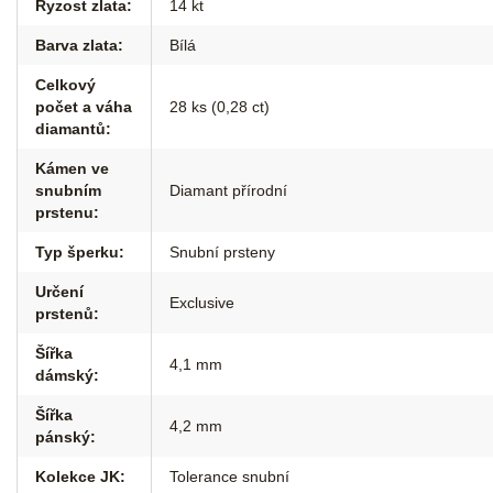
Ryzost zlata
:
14 kt
Barva zlata
:
Bílá
Celkový
počet a váha
28 ks (0,28 ct)
diamantů
:
Kámen ve
snubním
Diamant přírodní
prstenu
:
Typ šperku
:
Snubní prsteny
Určení
Exclusive
prstenů
:
Šířka
4,1 mm
dámský
:
Šířka
4,2 mm
pánský
:
Kolekce JK
:
Tolerance snubní