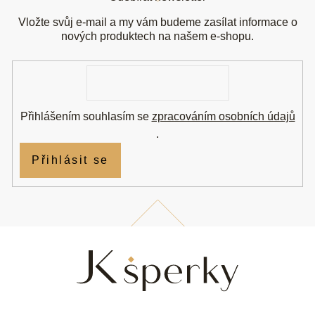
p
a
Vložte svůj e-mail a my vám budeme zasílat informace o
t
nových produktech na našem e-shopu.
í
E-
mail
Přihlášením souhlasím se
zpracováním osobních údajů
.
Přihlásit se