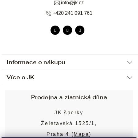
info
@
jk.cz
+420 241 091 761
Informace o nákupu
Více o JK
Ochrana osobních údajů
Způsob platby a dopravy
Náš příběh
Prodejna a zlatnická dílna
Sjednání osobní schůzky
Náš tým
Obchodní podmínky
JK šperky
Design a výroba
Puncovní značky
Želetavská 1525/1,
Služby
Cookies
Praha 4 (
Mapa
)
Blog