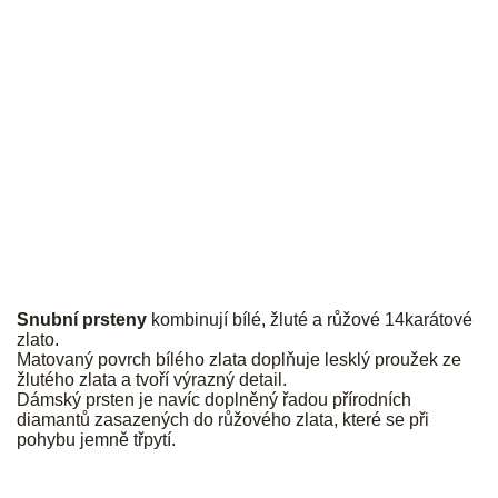
JK
Snubní prsteny
kombinují bílé, žluté a růžové 14karátové
zlato.
Matovaný povrch bílého zlata doplňuje lesklý proužek ze
žlutého zlata a tvoří výrazný detail.
Dámský prsten je navíc doplněný řadou přírodních
diamantů zasazených do růžového zlata, které se při
pohybu jemně třpytí.