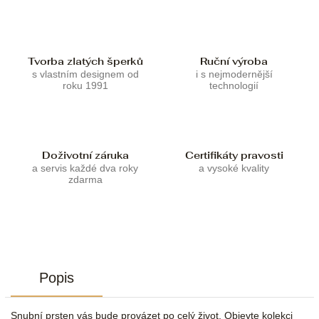
Tvorba zlatých šperků
Ruční výroba
s vlastním designem od
i s nejmodernější
roku 1991
technologií
Doživotní záruka
Certifikáty pravosti
a servis každé dva roky
a vysoké kvality
zdarma
Popis
Snubní prsten vás bude provázet po celý život. Objevte kolekci