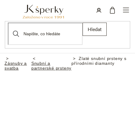
Přejít
na
obsah
Nákupní
Přihlášení
Hledat
košík
Zlaté snubní prsteny s
Domů
Zásnuby a
Snubní a
přírodními diamanty
svatba
partnerské prsteny