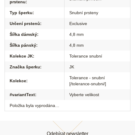
prstenu
:
Typ šperku
:
Snubní prsteny
Určení prstenů
:
Exclusive
Šířka dámský
:
4,8 mm
Šířka pánský
:
4,8 mm
Kolekce JK
:
Tolerance snubní
Značka šperku
:
JK
Tolerance - snubní
Kolekce
:
[/tolerance-snubni/]
#variantText
:
Vyberte velikost
Položka byla vyprodána…
Z
á
Odebírat newsletter