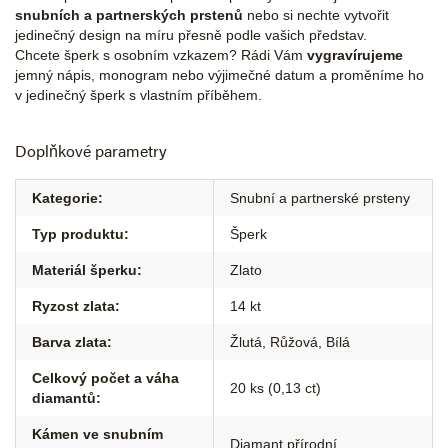
snubních a partnerských prstenů
nebo si nechte vytvořit
jedinečný design na míru přesně podle vašich představ.
Chcete šperk s osobním vzkazem? Rádi Vám
vygravírujeme
jemný nápis, monogram nebo výjimečné datum a proměníme ho
v jedinečný šperk s vlastním příběhem.
Doplňkové parametry
Kategorie
:
Snubní a partnerské prsteny
Typ produktu
:
Šperk
Materiál šperku
:
Zlato
Ryzost zlata
:
14 kt
Barva zlata
:
Žlutá
,
Růžová
,
Bílá
Celkový počet a váha
20 ks (0,13 ct)
diamantů
:
Kámen ve snubním
Diamant přírodní