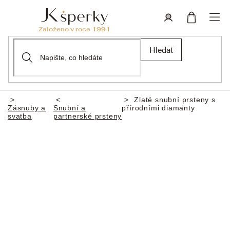
Přejít
na
obsah
Nákupní
Přihlášení
Hledat
košík
Zlaté snubní prsteny s
Domů
Zásnuby a
Snubní a
přírodními diamanty
svatba
partnerské prsteny