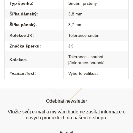
Typ šperku
:
Snubní prsteny
Šířka dámský
:
3,8 mm
Šířka pánský
:
3,7 mm
Kolekce JK
:
Tolerance snubní
Značka šperku
:
JK
Tolerance - snubní
Kolekce
:
[/tolerance-snubni/]
#variantText
:
Vyberte velikost
Z
á
Odebírat newsletter
p
a
Vložte svůj e-mail a my vám budeme zasílat informace o
t
nových produktech na našem e-shopu.
í
E-mail