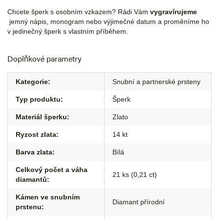
Chcete šperk s osobním vzkazem? Rádi Vám
vygravírujeme
jemný nápis, monogram nebo výjimečné datum a proměníme ho
v jedinečný šperk s vlastním příběhem.
Doplňkové parametry
Kategorie
:
Snubní a partnerské prsteny
Typ produktu
:
Šperk
Materiál šperku
:
Zlato
Ryzost zlata
:
14 kt
Barva zlata
:
Bílá
Celkový počet a váha
21 ks (0,21 ct)
diamantů
:
Kámen ve snubním
Diamant přírodní
prstenu
: