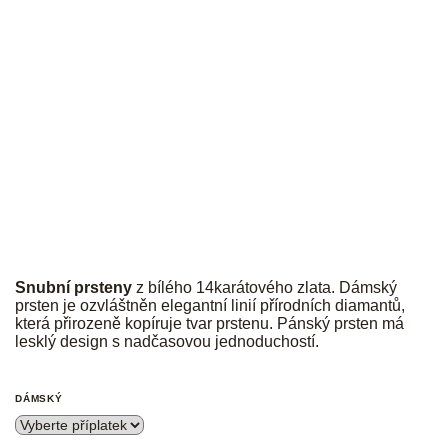
JK
Snubní prsteny
z bílého 14karátového zlata. Dámský
prsten je ozvláštněn elegantní linií přírodních diamantů,
která přirozeně kopíruje tvar prstenu. Pánský prsten má
lesklý design s nadčasovou jednoduchostí.
DÁMSKÝ