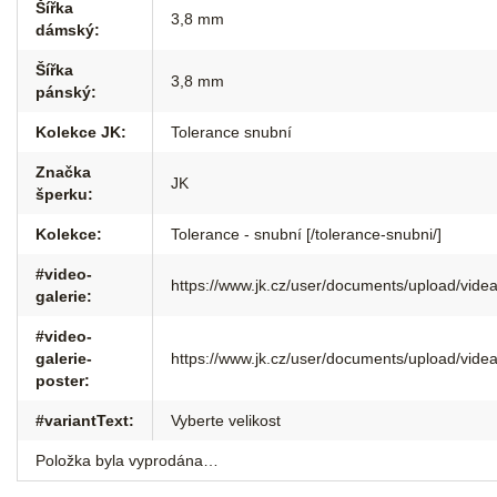
Šířka
3,8 mm
dámský
:
Šířka
3,8 mm
pánský
:
Kolekce JK
:
Tolerance snubní
Značka
JK
šperku
:
Kolekce
:
Tolerance - snubní [/tolerance-snubni/]
#video-
https://www.jk.cz/user/documents/upload/v
galerie
:
#video-
galerie-
https://www.jk.cz/user/documents/upload/vi
poster
:
#variantText
:
Vyberte velikost
Položka byla vyprodána…