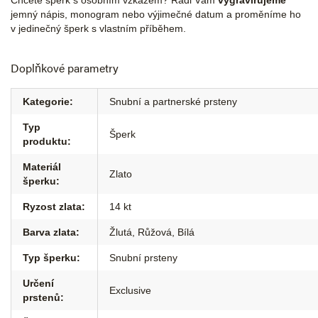
Chcete šperk s osobním vzkazem? Rádi Vám
vygravírujeme
jemný nápis, monogram nebo výjimečné datum a proměníme ho
v jedinečný šperk s vlastním příběhem.
Doplňkové parametry
Kategorie
:
Snubní a partnerské prsteny
Typ
Šperk
produktu
:
Materiál
Zlato
šperku
:
Ryzost zlata
:
14 kt
Barva zlata
:
Žlutá
,
Růžová
,
Bílá
Typ šperku
:
Snubní prsteny
Určení
Exclusive
prstenů
: