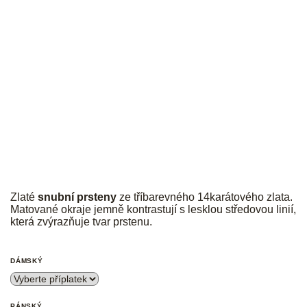
JK
Zlaté
snubní prsteny
ze tříbarevného 14karátového zlata.
Matované okraje jemně kontrastují s lesklou středovou linií,
která zvýrazňuje tvar prstenu.
DÁMSKÝ
PÁNSKÝ