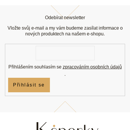
Z
á
Odebírat newsletter
p
a
Vložte svůj e-mail a my vám budeme zasílat informace o
t
nových produktech na našem e-shopu.
í
E-
mail
Přihlášením souhlasím se
zpracováním osobních údajů
.
Přihlásit se