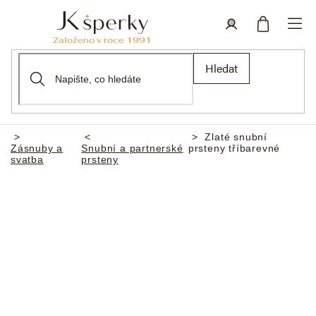
Přejít
na
obsah
Nákupní
Přihlášení
Hledat
košík
Zlaté snubní
Domů
Zásnuby a
Snubní a partnerské
prsteny tříbarevné
svatba
prsteny