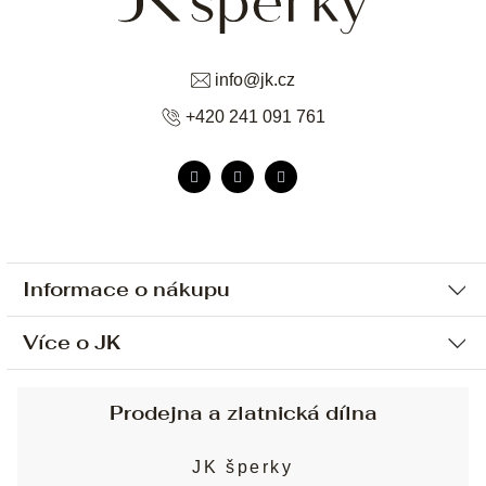
info
@
jk.cz
+420 241 091 761
Informace o nákupu
Více o JK
Ochrana osobních údajů
Způsob platby a dopravy
Náš příběh
Prodejna a zlatnická dílna
Sjednání osobní schůzky
Náš tým
Obchodní podmínky
JK šperky
Design a výroba