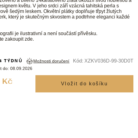
žového a bílého 14karátového zlata okouzlí svou noblesou a
esignem květu. V jeho srdci září vzácná tahitská perla s
vě šedým leskem. Okvětní plátky doplňuje třpyt žlutých
rk, který je skutečným skvostem a podtrhne eleganci každé
ografii je ilustrativní a není součástí přívěsku.
te zakoupit
zde
.
4 TÝDNŮ
Kód:
XZKV036D-99-30D0T
Možnosti doručení
t do:
08.09.2026
Měrná
 Kč
cena: