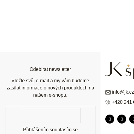
Z
á
p
a
t
í
Odebírat newsletter
Vložte svůj e-mail a my vám budeme
zasílat informace o nových produktech na
info
@
jk.cz
našem e-shopu.
+420 241 
E-
mail
Přihlášením souhlasím se