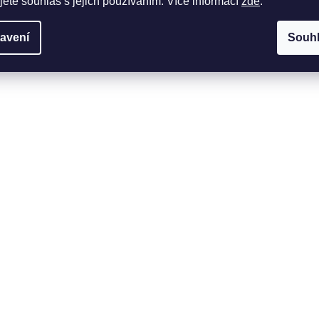
jete souhlas s jejich používáním. Více informací
zde
.
avení
Souh