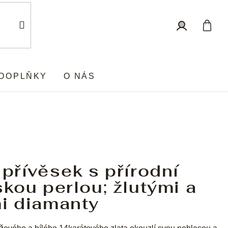
Nákup
Přihlášení
košík
DOPLŇKY
O NÁS
 přívěsek s přírodní
skou perlou; žlutými a
mi diamanty