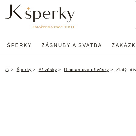
Přejít
na
obsah
ŠPERKY
ZÁSNUBY A SVATBA
ZAKÁZK
Šperky
Přívěsky
Diamantové přívěsky
Zlatý pří
Domů