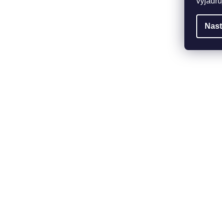
vyjadřu
Nast