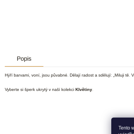
Popis
Hýří barvami, voní, jsou půvabné. Dělají radost a sdělují: „Miluji tě
Vyberte si šperk ukrytý v naší kolekci
KIvětiny
.
Tento 