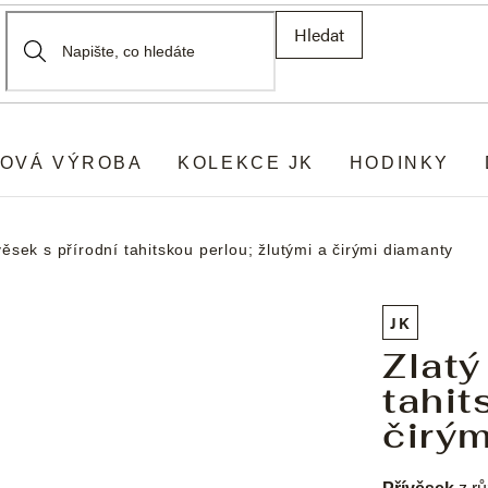
Hledat
OVÁ VÝROBA
KOLEKCE JK
HODINKY
věsek s přírodní tahitskou perlou; žlutými a čirými diamanty
JK
Zlatý
tahit
čirý