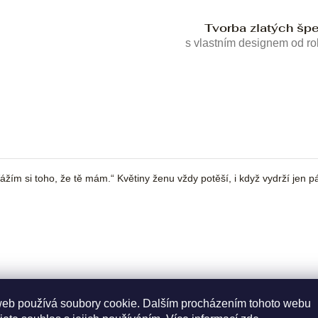
Tvorba zlatých šp
s vlastním designem od r
. Vážím si toho, že tě mám.“ Květiny ženu vždy potěší, i když vydrží jen
web používá soubory cookie. Dalším procházením tohoto webu