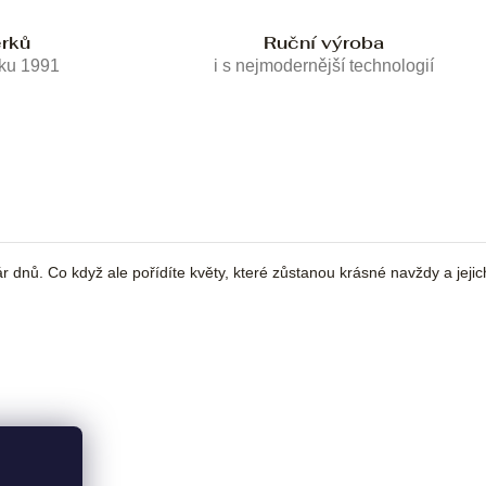
erků
Ruční výroba
oku 1991
i s nejmodernější technologií
 pár dnů. Co když ale pořídíte květy, které zůstanou krásné navždy a jej