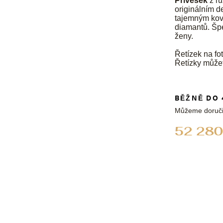
Přívěsek
z rů
originálním d
tajemným kovo
diamantů. Špe
ženy.
Řetízek na fot
Řetízky může
BĚŽNĚ DO 
Můžeme doruči
52 280