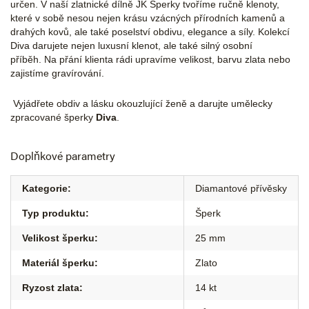
určen. V naší zlatnické dílně JK Šperky tvoříme ručně klenoty,
které v sobě nesou nejen krásu vzácných přírodních kamenů a
drahých kovů, ale také poselství obdivu, elegance a síly. Kolekcí
Diva darujete nejen luxusní klenot, ale také silný osobní
příběh. Na přání klienta rádi upravíme velikost, barvu zlata nebo
zajistíme gravírování.
Vyjádřete obdiv a lásku okouzlující ženě a darujte umělecky
zpracované šperky
Diva
.
Doplňkové parametry
Kategorie
:
Diamantové přívěsky
Typ produktu
:
Šperk
Velikost šperku
:
25 mm
Materiál šperku
:
Zlato
Ryzost zlata
:
14 kt