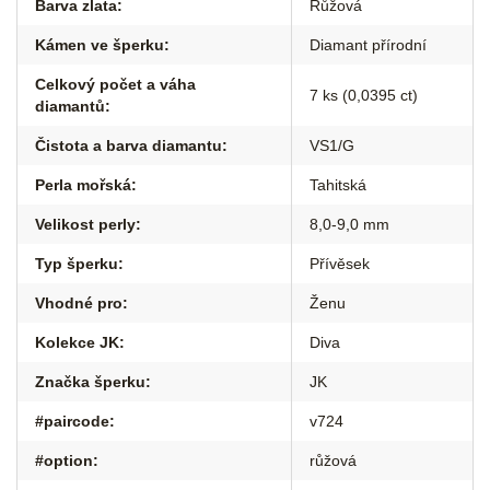
Barva zlata
:
Růžová
Kámen ve šperku
:
Diamant přírodní
Celkový počet a váha
7 ks (0,0395 ct)
diamantů
:
Čistota a barva diamantu
:
VS1/G
Perla mořská
:
Tahitská
Velikost perly
:
8,0-9,0 mm
Typ šperku
:
Přívěsek
Vhodné pro
:
Ženu
Kolekce JK
:
Diva
Značka šperku
:
JK
#paircode
:
v724
#option
:
růžová