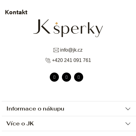
Kontakt
info
@
jk.cz
+420 241 091 761
Informace o nákupu
Více o JK
Ochrana osobních údajů
Způsob platby a dopravy