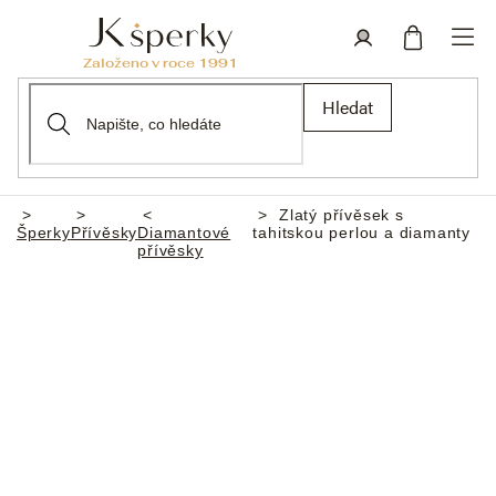
Přejít
na
obsah
Nákupní
Přihlášení
Hledat
košík
Zlatý přívěsek s
Domů
Šperky
Přívěsky
Diamantové
tahitskou perlou a diamanty
přívěsky