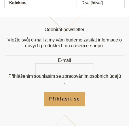
Kolekce
:
Diva [/diva/]
Z
á
Odebírat newsletter
p
a
Vložte svůj e-mail a my vám budeme zasílat informace o
t
nových produktech na našem e-shopu.
í
E-mail
Přihlášením souhlasím se
zpracováním osobních údajů
.
Přihlásit se