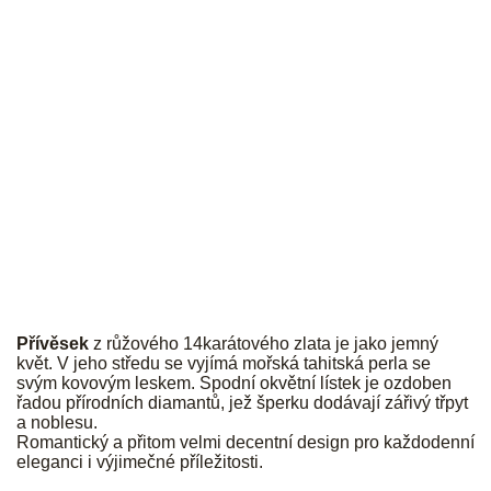
JK
Přívěsek
z růžového 14karátového zlata je jako jemný
květ. V jeho středu se vyjímá mořská tahitská perla se
svým kovovým leskem. Spodní okvětní lístek je ozdoben
řadou přírodních diamantů, jež šperku dodávají zářivý třpyt
a noblesu.
Romantický a přitom velmi decentní design pro každodenní
eleganci i výjimečné příležitosti.