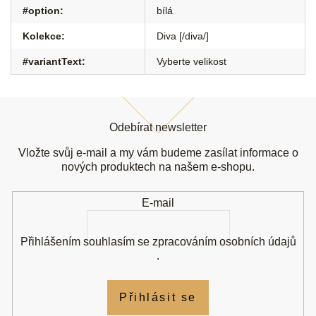
#option
:
bílá
Kolekce
:
Diva [/diva/]
#variantText
:
Vyberte velikost
Z
á
Odebírat newsletter
p
a
Vložte svůj e-mail a my vám budeme zasílat informace o
t
nových produktech na našem e-shopu.
í
E-mail
Přihlášením souhlasím se
zpracováním osobních údajů
.
Přihlásit se