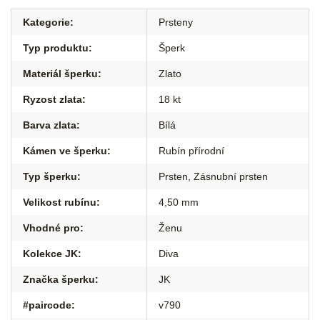
Kategorie
:
Prsteny
Typ produktu
:
Šperk
Materiál šperku
:
Zlato
Ryzost zlata
:
18 kt
Barva zlata
:
Bílá
Kámen ve šperku
:
Rubín přírodní
Typ šperku
:
Prsten
,
Zásnubní prsten
Velikost rubínu
:
4,50 mm
Vhodné pro
:
Ženu
Kolekce JK
:
Diva
Značka šperku
:
JK
#paircode
:
v790