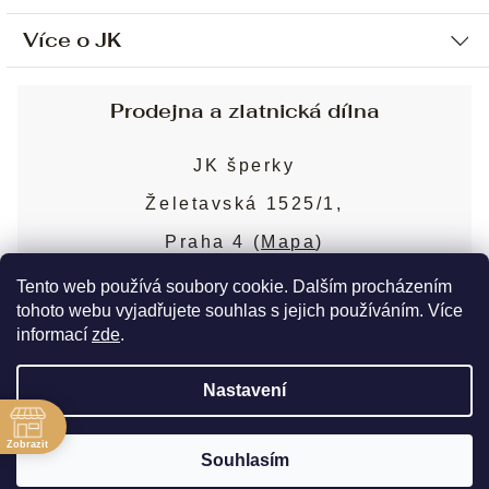
Více o JK
Ochrana osobních údajů
Způsob platby a dopravy
Náš příběh
Prodejna a zlatnická dílna
Sjednání osobní schůzky
Náš tým
Obchodní podmínky
JK šperky
Design a výroba
Puncovní značky
Želetavská 1525/1,
Služby
Cookies
Praha 4 (
Mapa
)
Blog
Více o prodejně
Nejčastější dotazy
Tento web používá soubory cookie. Dalším procházením
tohoto webu vyjadřujete souhlas s jejich používáním. Více
informací
zde
.
Copyright 2026
JK šperky
. Všechna práva
Nastavení
vyhrazena.
Upravit nastavení cookies
ě
Zobrazit
Souhlasím
Vytvořil Shoptet Premium