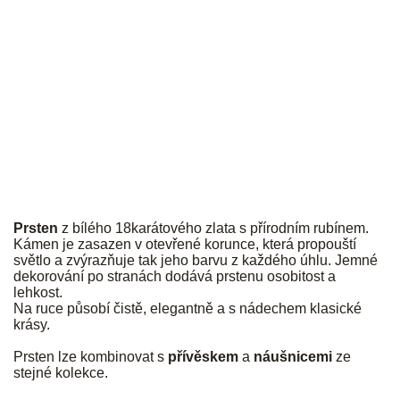
JK
Prsten
z bílého 18karátového zlata s přírodním rubínem.
Kámen je zasazen v otevřené korunce, která propouští
světlo a zvýrazňuje tak jeho barvu z každého úhlu. Jemné
dekorování po stranách dodává prstenu osobitost a
lehkost.
Na ruce působí čistě, elegantně a s nádechem klasické
krásy.
Prsten lze kombinovat s
přívěskem
a
náušnicemi
ze
stejné kolekce.