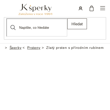
Přejít
na
obsah
Nákupní
Přihlášení
Hledat
košík
Šperky
Prsteny
Zlatý prsten s přírodním rubínem
Domů