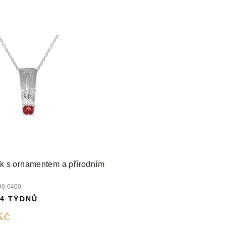
ek s ornamentem a přírodním
99-0400
 4 TÝDNŮ
Kč