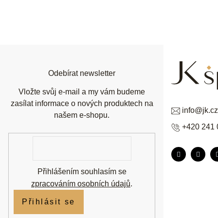
Z
á
p
a
t
í
Odebírat newsletter
Vložte svůj e-mail a my vám budeme
zasílat informace o nových produktech na
info
@
jk.cz
našem e-shopu.
+420 241 
E-
mail
Přihlášením souhlasím se
zpracováním osobních údajů
.
Přihlásit se