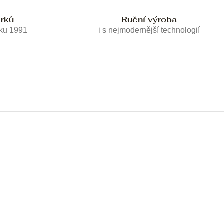
erků
Ruční výroba
oku 1991
i s nejmodernější technologií