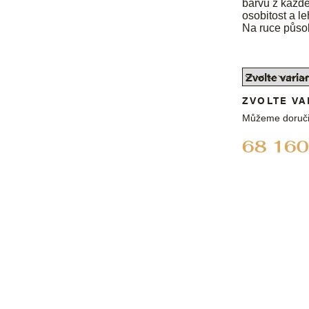
barvu z každ
osobitost a le
Na ruce působ
ZVOLTE VA
Můžeme doruči
68 160