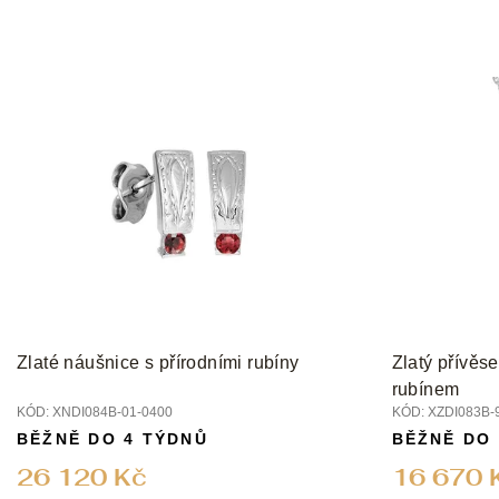
Zlaté náušnice s přírodními rubíny
Zlatý přívěs
rubínem
KÓD:
XNDI084B-01-0400
KÓD:
XZDI083B-
BĚŽNĚ DO 4 TÝDNŮ
BĚŽNĚ DO
26 120 Kč
16 670 