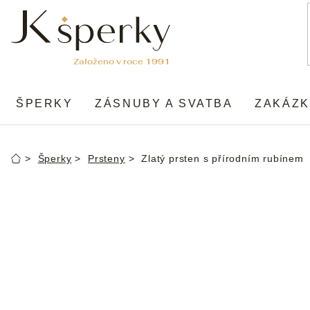
Přejít
na
obsah
ŠPERKY
ZÁSNUBY A SVATBA
ZAKÁZK
Šperky
Prsteny
Zlatý prsten s přírodním rubínem
Domů