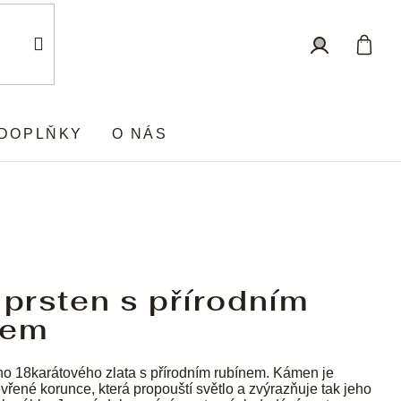
Nákup
Přihlášení
košík
DOPLŇKY
O NÁS
 prsten s přírodním
nem
ho 18karátového zlata s přírodním rubínem. Kámen je
vřené korunce, která propouští světlo a zvýrazňuje tak jeho