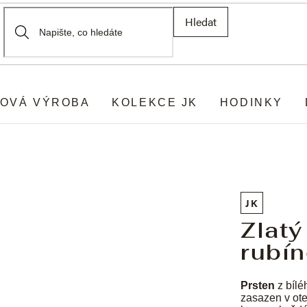
Hledat
OVÁ VÝROBA
KOLEKCE JK
HODINKY
JK
Zlatý
rubí
Prsten
z bílé
zasazen v ote