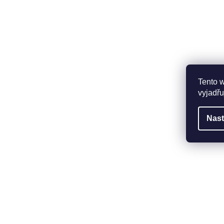
Tento 
vyjadřu
Nast