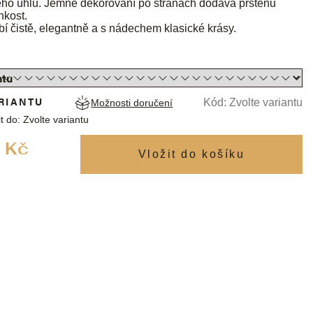
ého úhlu. Jemné dekorování po stranách dodává prstenu
hkost.
í čistě, elegantně a s nádechem klasické krásy.
RIANTU
Kód:
Zvolte variantu
Možnosti doručení
t do:
Zvolte variantu
Měrná
 Kč
cena: