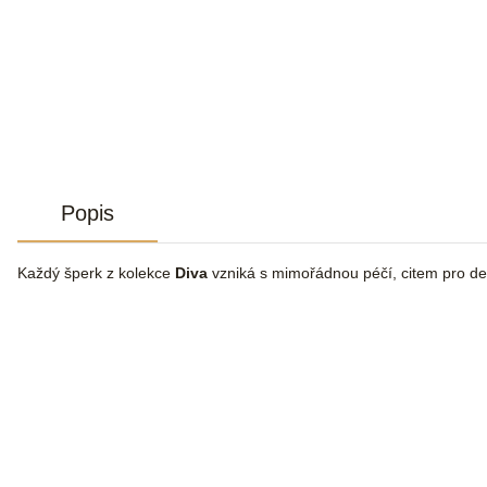
Popis
Každý šperk z kolekce
Diva
vzniká s mimořádnou péčí, citem pro de