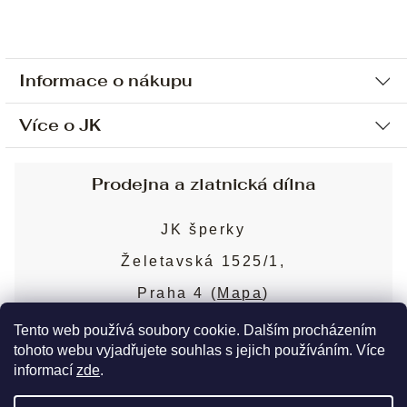
Informace o nákupu
Více o JK
Ochrana osobních údajů
Způsob platby a dopravy
Náš příběh
Prodejna a zlatnická dílna
Sjednání osobní schůzky
Náš tým
Obchodní podmínky
JK šperky
Design a výroba
Puncovní značky
Želetavská 1525/1,
Služby
Cookies
Praha 4 (
Mapa
)
Blog
Více o prodejně
Nejčastější dotazy
Tento web používá soubory cookie. Dalším procházením
tohoto webu vyjadřujete souhlas s jejich používáním. Více
informací
zde
.
Copyright 2026
JK šperky
. Všechna práva