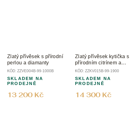
Zlatý přívěsek s přírodní
Zlatý přívěsek kytička s
perlou a diamanty
přírodním citrínem a
diamanty
KÓD:
ZZVE004B-99-1000B
KÓD:
ZZKV015B-99-1900
SKLADEM NA
SKLADEM NA
PRODEJNĚ
PRODEJNĚ
13 200 Kč
14 300 Kč