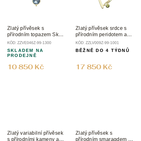
Zlatý přívěsek s
Zlatý přívěsek srdce s
přírodním topazem Sky
přírodním peridotem a
a diamanty
diamanty
KÓD:
ZZVE046Z-99-1300
KÓD:
ZZLV009Z-99-1001
SKLADEM NA
BĚŽNĚ DO 4 TÝDNŮ
PRODEJNĚ
10 850 Kč
17 850 Kč
Zlatý variabilní přívěsek
Zlatý přívěsek s
s přírodními kameny a
přírodním smaragdem a