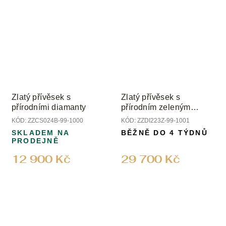
Zlatý přívěsek s
Zlatý přívěsek s
přírodními diamanty
přírodním zeleným
turmalínem a diamanty
KÓD:
ZZCS024B-99-1000
KÓD:
ZZDI223Z-99-1001
SKLADEM NA
BĚŽNĚ DO 4 TÝDNŮ
PRODEJNĚ
12 900 Kč
29 700 Kč