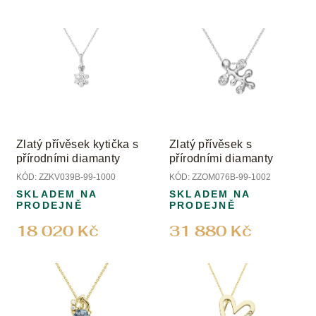
p
V
r
ý
o
p
d
i
u
s
k
p
t
r
ů
o
Zlatý přívěsek kytička s
Zlatý přívěsek s
d
přírodními diamanty
přírodními diamanty
u
KÓD:
ZZKV039B-99-1000
KÓD:
ZZOM076B-99-1002
k
SKLADEM NA
SKLADEM NA
t
PRODEJNĚ
PRODEJNĚ
ů
18 020 Kč
31 880 Kč