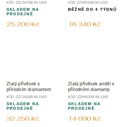
a diamanty
KÓD:
ZZCS070B-99-1000
KÓD:
ZZVE030B-99-1200
SKLADEM NA
BĚŽNĚ DO 4 TÝDNŮ
PRODEJNĚ
25 200 Kč
16 340 Kč
Zlatý přívěsek s
Zlatý přívěsek anděl s
přírodním diamantem
přírodními diamanty
KÓD:
ZZCS004B-99-1000
KÓD:
ZZAN035B-99-1000
SKLADEM NA
SKLADEM NA
PRODEJNĚ
PRODEJNĚ
32 250 Kč
14 090 Kč