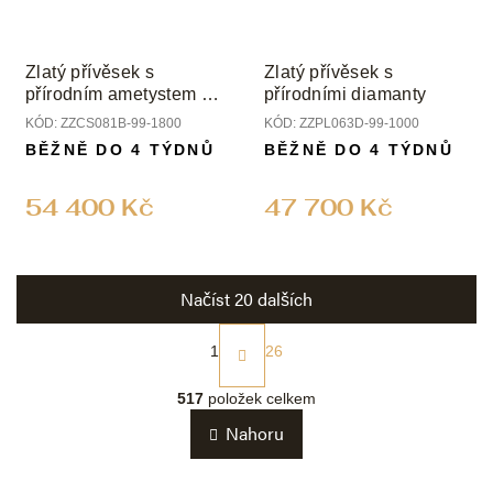
Zlatý přívěsek s
Zlatý přívěsek s
přírodním ametystem a
přírodními diamanty
diamanty
KÓD:
ZZCS081B-99-1800
KÓD:
ZZPL063D-99-1000
BĚŽNĚ DO 4 TÝDNŮ
BĚŽNĚ DO 4 TÝDNŮ
54 400 Kč
47 700 Kč
Načíst 20 dalších
S
t
1
26
r
O
á
v
517
položek celkem
n
l
k
Nahoru
á
o
d
v
a
á