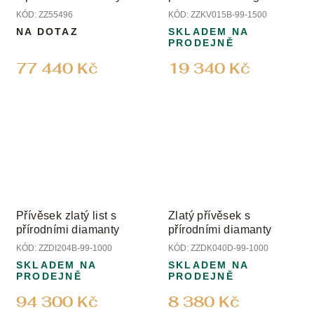
diamanty
diamanty
KÓD:
ZZ55496
KÓD:
ZZKV015B-99-1500
NA DOTAZ
SKLADEM NA
PRODEJNĚ
77 440 Kč
19 340 Kč
Přívěsek zlatý list s
Zlatý přívěsek s
přírodními diamanty
přírodními diamanty
KÓD:
ZZDI204B-99-1000
KÓD:
ZZDK040D-99-1000
SKLADEM NA
SKLADEM NA
PRODEJNĚ
PRODEJNĚ
94 300 Kč
8 380 Kč