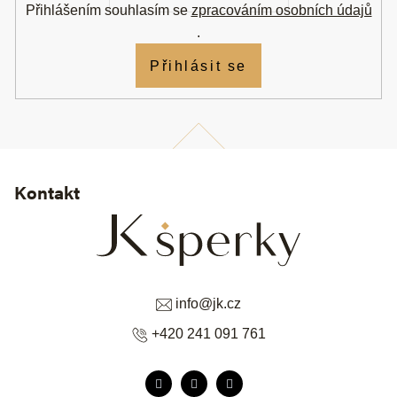
í
Přihlášením souhlasím se
zpracováním osobních údajů
.
Přihlásit se
Kontakt
info
@
jk.cz
+420 241 091 761