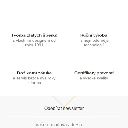
c
n
í
í
p
r
v
k
Tvorba zlatých šperků
Ruční výroba
y
s vlastním designem od
i s nejmodernější
v
roku 1991
technologií
ý
p
i
s
u
Doživotní záruka
Certifikáty pravosti
a servis každé dva roky
a vysoké kvality
zdarma
Z
á
Odebírat newsletter
p
a
t