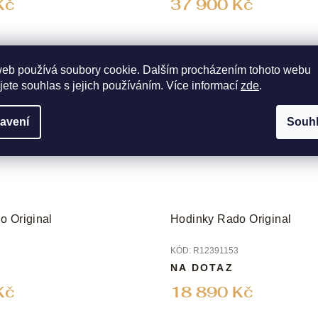
Kč
37 900 Kč
web používá soubory cookie. Dalším procházením tohoto webu
jete souhlas s jejich používáním. Více informací
zde
.
avení
Souh
o Original
Hodinky Rado Original
3
KÓD:
R12391153
NA DOTAZ
Kč
18 890 Kč