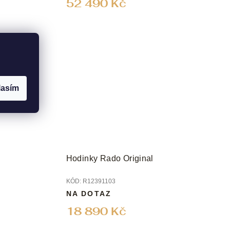
52 490 Kč
lasím
Hodinky Rado Original
KÓD:
R12391103
NA DOTAZ
18 890 Kč