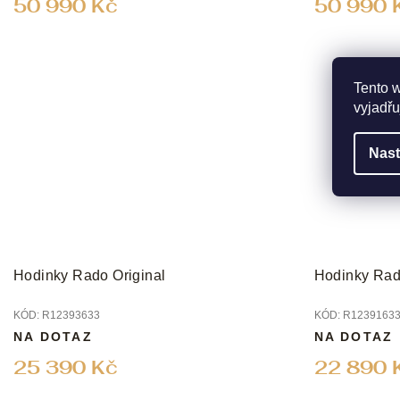
50 990 Kč
50 990 
Tento 
vyjadřu
Nast
Hodinky Rado Original
Hodinky Rad
KÓD:
R12393633
KÓD:
R1239163
NA DOTAZ
NA DOTAZ
25 390 Kč
22 890 