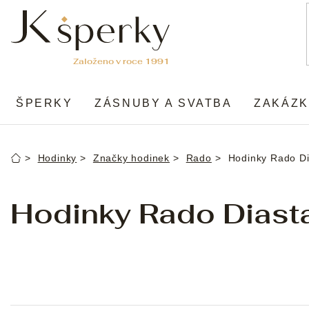
Přejít
na
obsah
ŠPERKY
ZÁSNUBY A SVATBA
ZAKÁZK
Hodinky
Značky hodinek
Rado
Hodinky Rado Di
Domů
Hodinky Rado Diasta