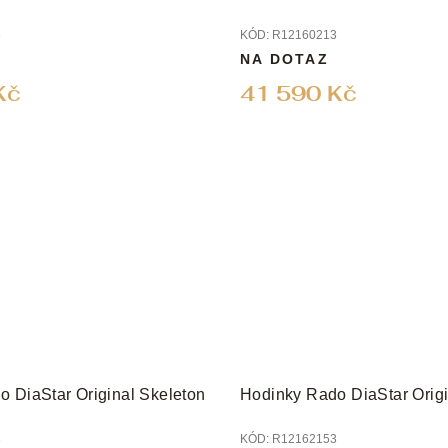
3
KÓD:
R12160213
NA DOTAZ
Kč
41 590 Kč
 DiaStar Original Skeleton
Hodinky Rado DiaStar Origi
3
KÓD:
R12162153