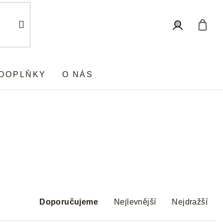
Nákup
Přihlášení
košík
DOPLŇKY
O NÁS
Ř
a
Doporučujeme
Nejlevnější
Nejdražší
z