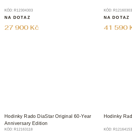
ů
KÓD:
R12304303
KÓD:
R1216030
NA DOTAZ
NA DOTAZ
27 900 Kč
41 590 
Hodinky Rado DiaStar Original 60-Year
Hodinky Rado
Anniversary Edition
KÓD:
R12163118
KÓD:
R1216415