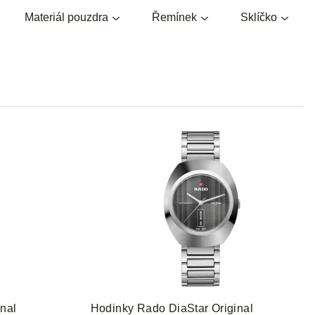
e
Materiál pouzdra
Řemínek
Sklíčko
n
í
p
r
o
d
u
k
t
ů
nal
Hodinky Rado DiaStar Original