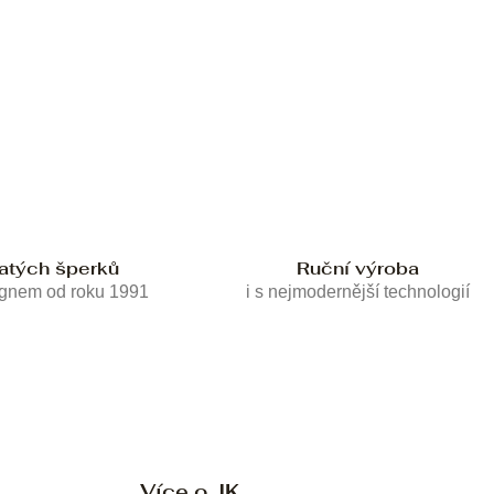
latých šperků
Ruční výroba
ignem od roku 1991
i s nejmodernější technologií
Více o JK