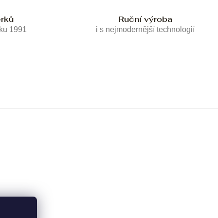
erků
Ruční výroba
oku 1991
i s nejmodernější technologií