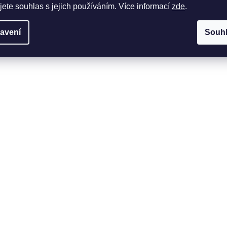
jete souhlas s jejich používáním. Více informací
zde
.
avení
Souh