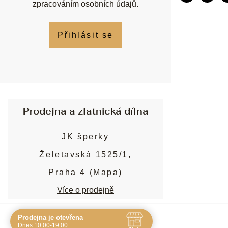
zpracováním osobních údajů
.
Přihlásit se
Prodejna a zlatnická dílna
JK šperky
Želetavská 1525/1,
Praha 4 (
Mapa
)
Více o prodejně
Prodejna je otevřena
Navštivte nás osobně
Dnes 10:00-19:00