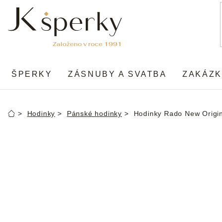
Přejít
na
obsah
ŠPERKY
ZÁSNUBY A SVATBA
ZAKÁZK
Hodinky
Pánské hodinky
Hodinky Rado New Origi
Domů