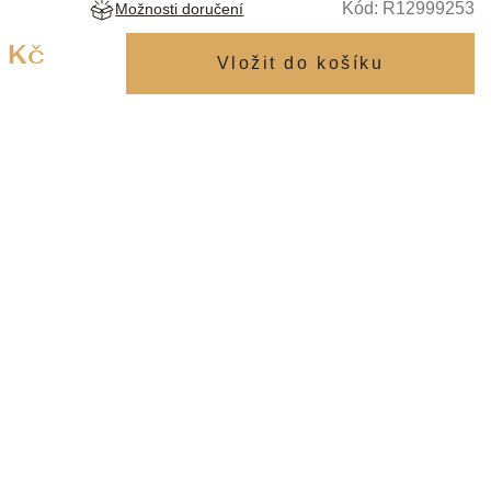
Kód:
R12999253
Možnosti doručení
Měrná
 Kč
cena: