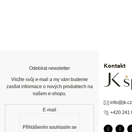
Z
á
p
a
t
í
Kontakt
Odebírat newsletter
Vložte svůj e-mail a my vám budeme
zasílat informace o nových produktech na
našem e-shopu.
info
@
jk.cz
E-mail
+420 241 
Přihlášením souhlasím se