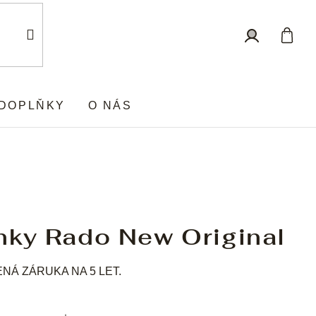
Nákup
Přihlášení
košík
DOPLŇKY
O NÁS
nky Rado New Original
Á ZÁRUKA NA 5 LET.