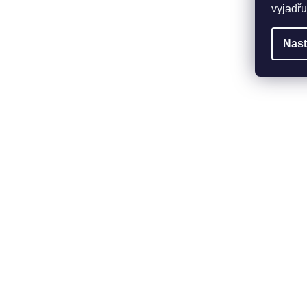
vyjadřu
Nast