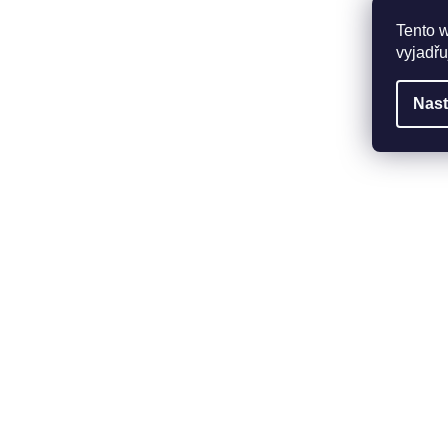
Tento 
vyjadřu
Nast