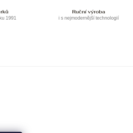
erků
Ruční výroba
oku 1991
i s nejmodernější technologií