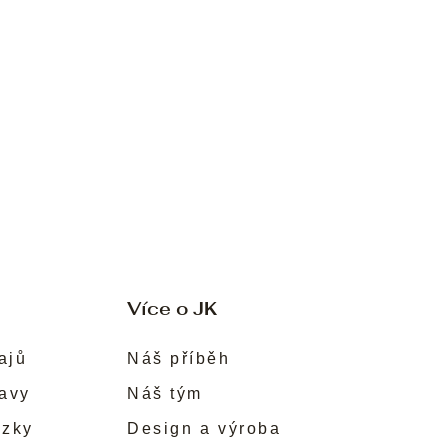
Více o JK
ajů
Náš příběh
ravy
Náš tým
ůzky
Design a výroba