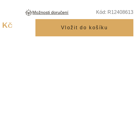
Kód:
R12408613
Možnosti doručení
Měrná
 Kč
cena: