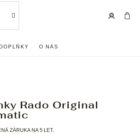
Nákup
Přihlášení
košík
DOPLŇKY
O NÁS
nky Rado Original
matic
Á ZÁRUKA NA 5 LET.