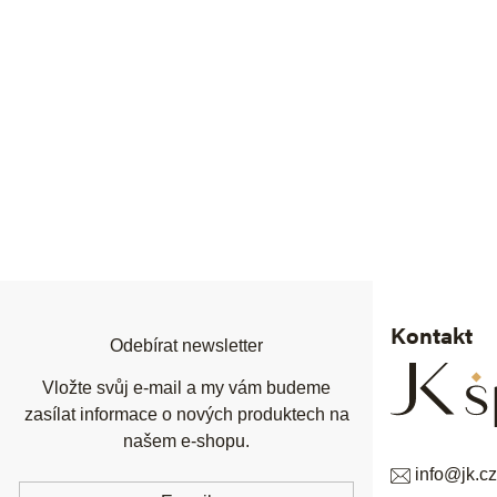
Z
á
p
a
t
í
Kontakt
Odebírat newsletter
Vložte svůj e-mail a my vám budeme
zasílat informace o nových produktech na
našem e-shopu.
info
@
jk.cz