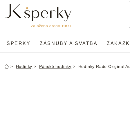
Přejít
na
obsah
ŠPERKY
ZÁSNUBY A SVATBA
ZAKÁZK
Hodinky
Pánské hodinky
Hodinky Rado Original A
Domů