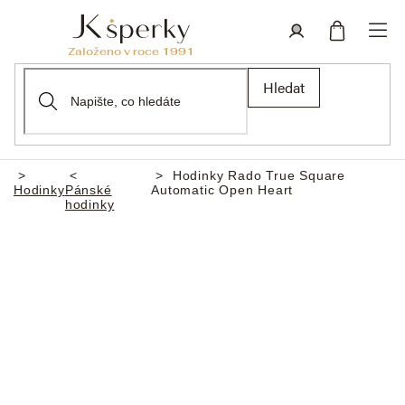
Přejít
na
obsah
Nákupní
Přihlášení
Hledat
košík
Hodinky Rado True Square
Domů
Hodinky
Pánské
Automatic Open Heart
hodinky