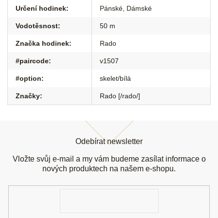
Určení hodinek
:
Pánské
,
Dámské
Vodotěsnost
:
50 m
Značka hodinek
:
Rado
#paircode
:
v1507
#option
:
skelet/bílá
Značky
:
Rado [/rado/]
Z
á
Odebírat newsletter
p
a
Vložte svůj e-mail a my vám budeme zasílat informace o
t
nových produktech na našem e-shopu.
í
E-
mail