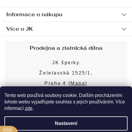
Informace o nákupu
Více o JK
Ochrana osobních údajů
Způsob platby a dopravy
Náš příběh
Prodejna a zlatnická dílna
Sjednání osobní schůzky
Náš tým
Obchodní podmínky
JK šperky
Design a výroba
Puncovní značky
Želetavská 1525/1,
Služby
Cookies
Praha 4 (
Mapa
)
Blog
Více o prodejně
Nejčastější dotazy
Tento web používá soubory cookie. Dalším procházením
tohoto webu vyjadřujete souhlas s jejich používáním. Více
informací
zde
.
Copyright 2026
JK šperky
. Všechna práva
Nastavení
vyhrazena.
Upravit nastavení cookies