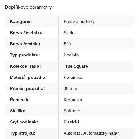
Doplňkové parametry
Kategorie
:
Pánské hodinky
Barva číselníku
:
Skelet
Barva řemínku
:
Bílá
Typ produktu
:
Hodinky
Kolekce Rado
:
True Square
Materiál pouzdra
:
Keramika
Průměr pouzdra
:
38 mm
Řemínek
:
Keramika
Sklíčko
:
Safírové
Styl hodinek
:
Klasické
Typ strojku
:
Automat / Automatický nátah