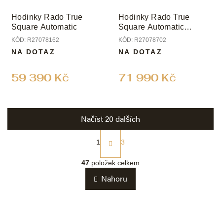
Hodinky Rado True
Hodinky Rado True
Square Automatic
Square Automatic
Diamonds
KÓD:
R27078162
KÓD:
R27078702
NA DOTAZ
NA DOTAZ
59 390 Kč
71 990 Kč
Načíst 20 dalších
S
t
1
3
r
O
á
v
47
položek celkem
n
l
k
Nahoru
á
o
d
v
a
á
c
n