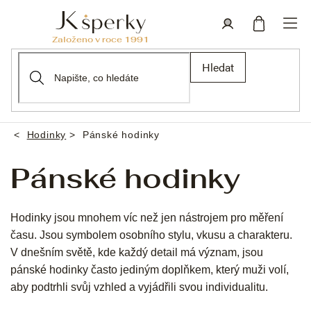
Přejít
na
obsah
Nákupní
Přihlášení
Hledat
košík
Hodinky
Pánské hodinky
Domů
Pánské hodinky
Hodinky jsou mnohem víc než jen nástrojem pro měření
času. Jsou symbolem osobního stylu, vkusu a charakteru.
V dnešním světě, kde každý detail má význam, jsou
pánské hodinky často jediným doplňkem, který muži volí,
aby podtrhli svůj vzhled a vyjádřili svou individualitu.