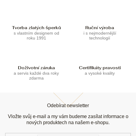
í
í
p
r
v
k
Tvorba zlatých šperků
Ruční výroba
y
s vlastním designem od
i s nejmodernější
v
roku 1991
technologií
ý
p
i
s
u
Doživotní záruka
Certifikáty pravosti
a servis každé dva roky
a vysoké kvality
zdarma
Z
á
Odebírat newsletter
p
a
Vložte svůj e-mail a my vám budeme zasílat informace o
t
nových produktech na našem e-shopu.
í