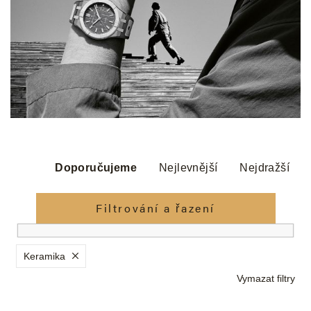
Ř
a
Doporučujeme
Nejlevnější
Nejdražší
z
e
Filtrování a řazení
n
í
p
Keramika
r
Vymazat filtry
o
d
V