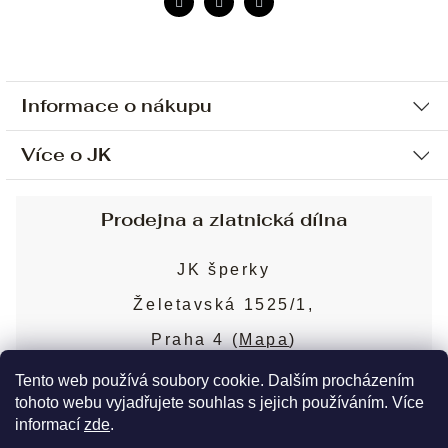
Informace o nákupu
Více o JK
Ochrana osobních údajů
Způsob platby a dopravy
Náš příběh
Prodejna a zlatnická dílna
Sjednání osobní schůzky
Náš tým
Obchodní podmínky
JK šperky
Design a výroba
Puncovní značky
Želetavská 1525/1,
Služby
Cookies
Praha 4 (
Mapa
)
Blog
Více o prodejně
Nejčastější dotazy
Tento web používá soubory cookie. Dalším procházením
tohoto webu vyjadřujete souhlas s jejich používáním. Více
informací
zde
.