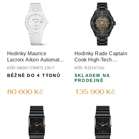
u
ý
k
p
t
i
ů
s
p
r
o
Hodinky Maurice
Hodinky Rado Captain
d
Lacroix Aikon Automatic
Cook High-Tech
u
Ceramic
Ceramic Limited Edition
KÓD:
AI6007-CRM72-130-7
KÓD:
R32147162
k
BĚŽNĚ DO 4 TÝDNŮ
SKLADEM NA
t
PRODEJNĚ
ů
80 600 Kč
135 900 Kč