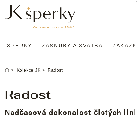
Přejít
na
obsah
ŠPERKY
ZÁSNUBY A SVATBA
ZAKÁZK
Kolekce JK
Radost
Domů
Radost
Nadčasová dokonalost čistých lini