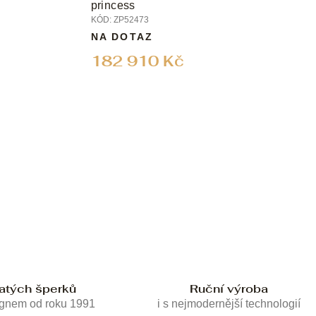
princess
KÓD:
ZP52473
NA DOTAZ
182 910 Kč
latých šperků
Ruční výroba
ignem od roku 1991
i s nejmodernější technologií