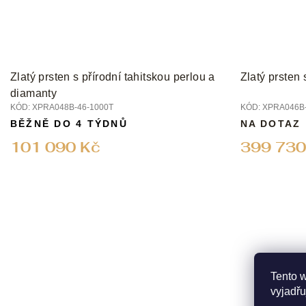
Zlatý prsten s přírodní tahitskou perlou a
Zlatý prsten
diamanty
KÓD:
XPRA048B-46-1000T
KÓD:
XPRA046B-
BĚŽNĚ DO 4 TÝDNŮ
NA DOTAZ
101 090 Kč
399 730
Tento 
vyjadřu