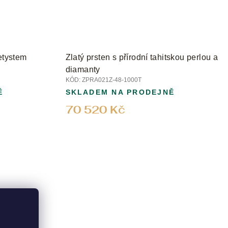
etystem
Zlatý prsten s přírodní tahitskou perlou a
diamanty
KÓD:
ZPRA021Z-48-1000T
Ě
SKLADEM NA PRODEJNĚ
70 520 Kč