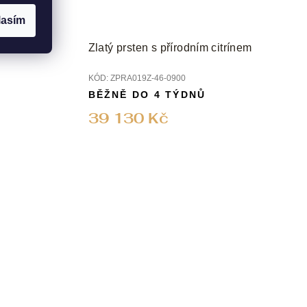
lasím
etystem a
Zlatý prsten s přírodním citrínem
KÓD:
ZPRA019Z-46-0900
BĚŽNĚ DO 4 TÝDNŮ
39 130 Kč