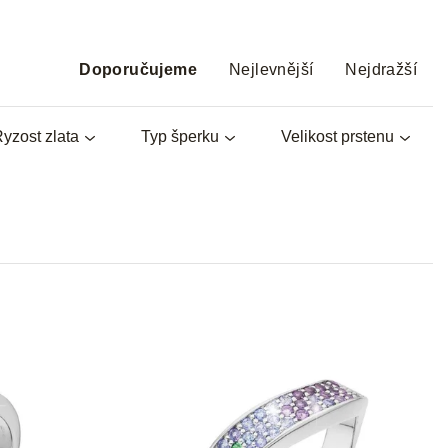
Ř
a
Doporučujeme
Nejlevnější
Nejdražší
z
e
yzost zlata
Typ šperku
Velikost prstenu
n
í
p
r
o
d
u
k
t
ů