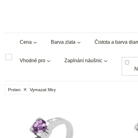
Cena
Barva zlata
Čistota a barva dia
Vhodné pro
Zapínání náušnic
N
Prsten
Vymazat filtry
V
ý
p
i
s