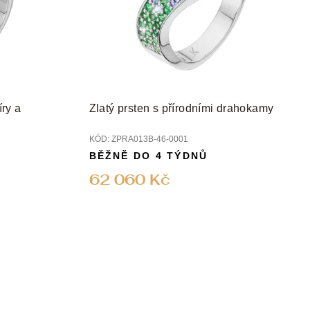
íry a
Zlatý prsten s přírodními drahokamy
KÓD:
ZPRA013B-46-0001
BĚŽNĚ DO 4 TÝDNŮ
62 060 Kč