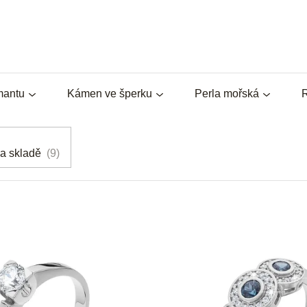
mantu
Kámen ve šperku
Perla mořská
R
a skladě
9