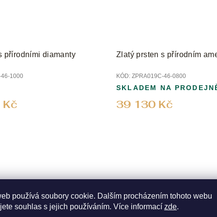
 s přírodními diamanty
Zlatý prsten s přírodním am
46-1000
KÓD:
ZPRA019C-46-0800
SKLADEM NA PRODEJN
 Kč
39 130 Kč
web používá soubory cookie. Dalším procházením tohoto webu
jete souhlas s jejich používáním. Více informací
zde
.