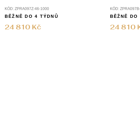
KÓD:
ZPRA097Z-46-1000
KÓD:
ZPRA097B-
BĚŽNĚ DO 4 TÝDNŮ
BĚŽNĚ DO
24 810 Kč
24 810 