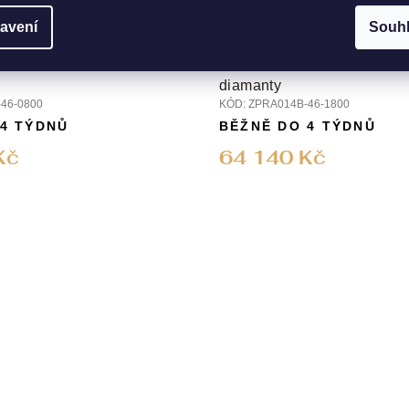
avení
Souh
 s přírodním ametystem
Zlatý prsten s přírodním am
diamanty
46-0800
KÓD:
ZPRA014B-46-1800
 4 TÝDNŮ
BĚŽNĚ DO 4 TÝDNŮ
Kč
64 140 Kč