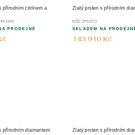
s přírodním citrínem a
Zlatý prsten s přírodním d
46-1900
KÓD:
ZP53372
NA PRODEJNĚ
SKLADEM NA PRODEJN
Kč
143 910 Kč
 s přírodním diamantem
Zlatý prsten s přírodním d