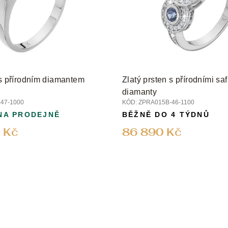
 s přírodním diamantem
Zlatý prsten s přírodními saf
diamanty
47-1000
KÓD:
ZPRA015B-46-1100
NA PRODEJNĚ
BĚŽNĚ DO 4 TÝDNŮ
 Kč
86 890 Kč