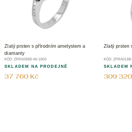
p
r
o
d
u
k
t
Zlatý prsten s přírodním ametystem a
Zlatý prsten
ů
diamanty
KÓD:
ZPRA098B-46-1800
KÓD:
ZPRA019B-
SKLADEM NA PRODEJNĚ
SKLADEM 
37 760 Kč
309 320