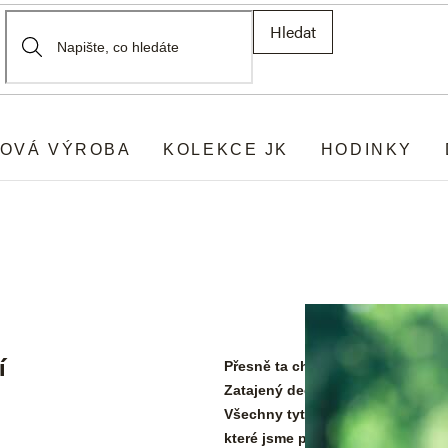
Hledat
OVÁ VÝROBA
KOLEKCE JK
HODINKY
í
Přesně ta chvíle, kdy sfoukávát
Zatajený dech a pak vteřina, kdy
Všechny tyto okamžiky spojuje st
které jsme pro vás i my tvořili s r