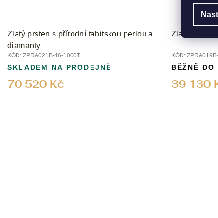
Nast
Zlatý prsten s přírodní tahitskou perlou a
Zlatý prsten
diamanty
KÓD:
ZPRA021B-46-1000T
KÓD:
ZPRA019B-
SKLADEM NA PRODEJNĚ
BĚŽNĚ DO
70 520 Kč
39 130 