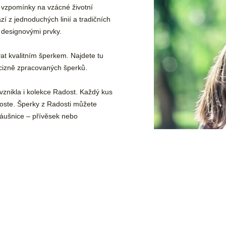
é vzpomínky na vzácné životní
í z jednoduchých linií a tradičních
i designovými prvky.
at kvalitním šperkem. Najdete tu
ecizně zpracovaných šperků.
vznikla i kolekce Radost. Každý kus
oste. Šperky z Radosti můžete
náušnice – přívěsek nebo