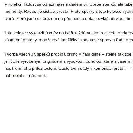
V kolekci Radost se odráží naše naladění při tvorbě šperků, ale tak
momenty. Radost je čistá a prostá. Proto šperky z této kolekce vycház
tvarů, které jsme s důrazem na přesnost a detail ozvláštnili vlastním
Tato kolekce vykouzlí úsměv na tváři každému, koho chcete obdarov
zásnubní prsteny, manžetové knoflíčky i kravatové spony a řadu pr
Tvorba všech JK šperků probíhá přímo v naší dílně – stejně tak zde 
je ručně vyrobeným originálem s vysokou hodnotou, která s časem r
nosit k mnoha příležitostem. Často tvoří sady v kombinaci prsten – 
náhrdelník – náramek.