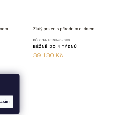
rínem
Zlatý prsten s přírodním citrínem
KÓD:
ZPRA019B-46-0900
BĚŽNĚ DO 4 TÝDNŮ
39 130 Kč
lasím