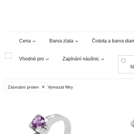
Cena
Barva zlata
Čistota a barva dia
Vhodné pro
Zapínání náušnic
N
Zásnubní prsten
Vymazat filtry
V
ý
p
i
s