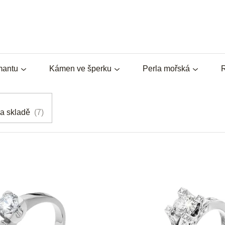
mantu
Kámen ve šperku
Perla mořská
R
a skladě
7