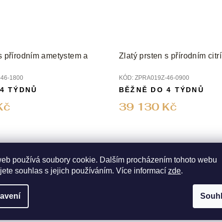
 s přírodním ametystem a
Zlatý prsten s přírodním cit
46-1800
KÓD:
ZPRA019Z-46-0900
 4 TÝDNŮ
BĚŽNĚ DO 4 TÝDNŮ
Kč
39 130 Kč
web používá soubory cookie. Dalším procházením tohoto webu
jete souhlas s jejich používáním. Více informací
zde
.
avení
Souh