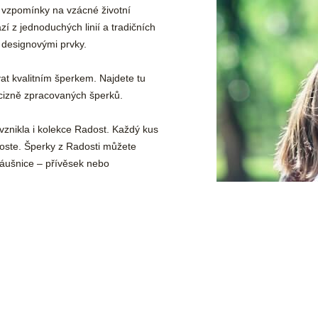
é vzpomínky na vzácné životní
í z jednoduchých linií a tradičních
i designovými prvky.
at kvalitním šperkem. Najdete tu
ecizně zpracovaných šperků.
vznikla i kolekce Radost. Každý kus
oste. Šperky z Radosti můžete
náušnice – přívěsek nebo