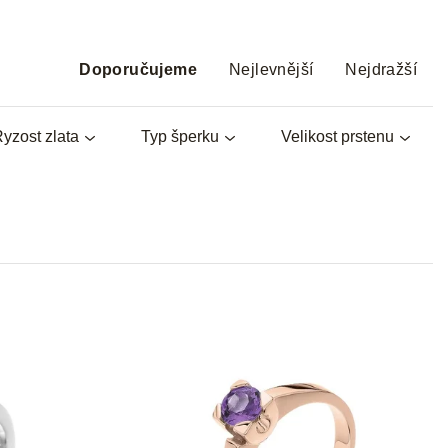
Ř
a
Doporučujeme
Nejlevnější
Nejdražší
z
e
yzost zlata
Typ šperku
Velikost prstenu
n
í
p
r
o
d
u
k
t
ů