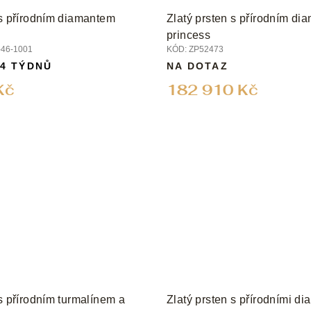
 s přírodním diamantem
Zlatý prsten s přírodním d
princess
46-1001
KÓD:
ZP52473
 4 TÝDNŮ
NA DOTAZ
Kč
182 910 Kč
 s přírodním turmalínem a
Zlatý prsten s přírodními d