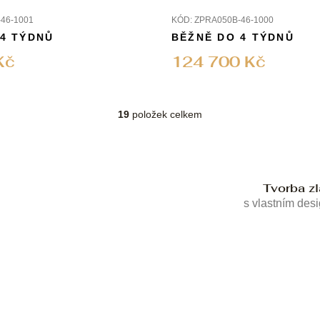
46-1001
KÓD:
ZPRA050B-46-1000
 4 TÝDNŮ
BĚŽNĚ DO 4 TÝDNŮ
Kč
124 700 Kč
19
položek celkem
O
v
l
á
d
Tvorba z
a
c
s vlastním des
í
p
r
v
k
y
v