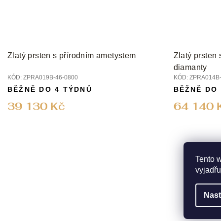
Zlatý prsten s přírodním ametystem
Zlatý prsten
diamanty
KÓD:
ZPRA019B-46-0800
KÓD:
ZPRA014B-
BĚŽNĚ DO 4 TÝDNŮ
BĚŽNĚ DO
39 130 Kč
64 140 
Tento 
vyjadřu
Nast