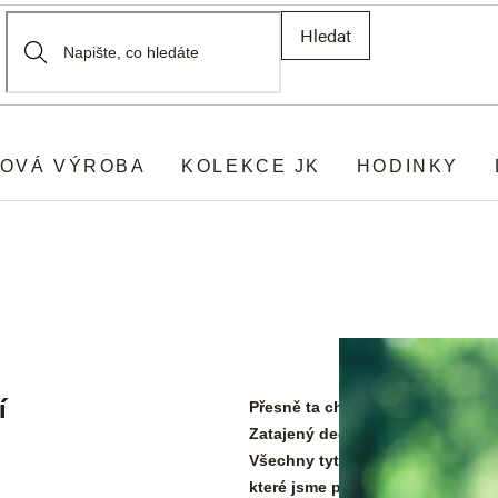
Hledat
OVÁ VÝROBA
KOLEKCE JK
HODINKY
í
Přesně ta chvíle, kdy sfoukávát
Zatajený dech a pak vteřina, kdy
Všechny tyto okamžiky spojuje st
které jsme pro vás i my tvořili s r