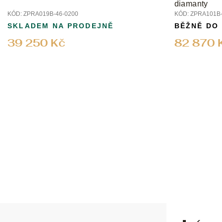
diamanty
KÓD:
ZPRA019B-46-0200
KÓD:
ZPRA101B-
SKLADEM NA PRODEJNĚ
BĚŽNĚ DO
39 250 Kč
82 870 
Z
á
p
a
t