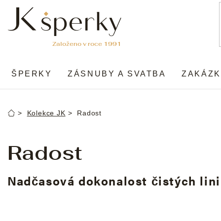
Přejít
na
obsah
ŠPERKY
ZÁSNUBY A SVATBA
ZAKÁZK
Kolekce JK
Radost
Domů
Radost
Nadčasová dokonalost čistých lini