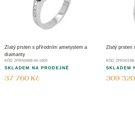
p
r
o
d
u
k
t
Zlatý prsten s přírodním ametystem a
Zlatý prsten
ů
diamanty
KÓD:
ZPRA098B-46-1800
KÓD:
ZPRA019B-
SKLADEM NA PRODEJNĚ
SKLADEM 
37 760 Kč
309 320