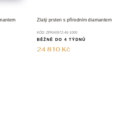
iamantem
Zlatý prsten s přírodním diamantem
KÓD:
ZPRA097Z-46-1000
BĚŽNĚ DO 4 TÝDNŮ
24 810 Kč