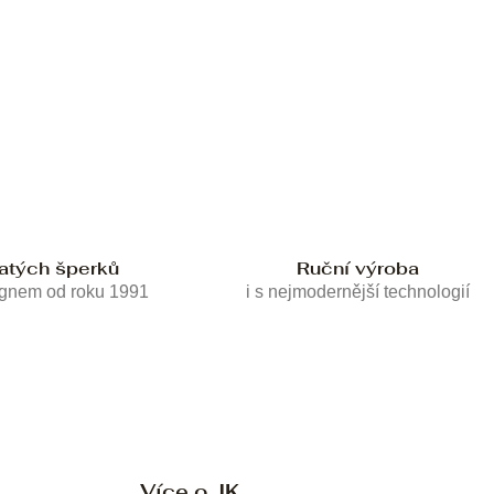
latých šperků
Ruční výroba
ignem od roku 1991
i s nejmodernější technologií
Více o JK