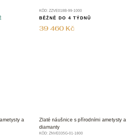
KÓD:
ZZVE018B-99-1000
Ě
BĚŽNĚ DO 4 TÝDNŮ
39 460 Kč
 ametysty a
Zlaté náušnice s přírodními ametysty a
diamanty
KÓD:
ZNVE035G-01-1800