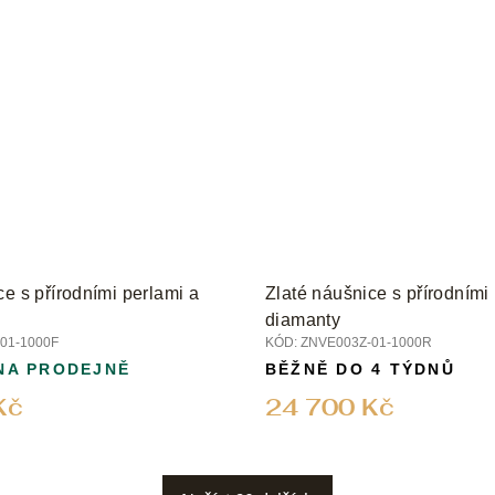
ce s přírodními perlami a
Zlaté náušnice s přírodními
diamanty
01-1000F
KÓD:
ZNVE003Z-01-1000R
NA PRODEJNĚ
BĚŽNĚ DO 4 TÝDNŮ
Kč
24 700 Kč