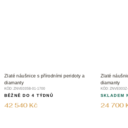
Zlaté náušnice s přírodními peridoty a
Zlaté náušni
diamanty
diamanty
KÓD:
ZNVE035B-01-1700
KÓD:
ZNVE003Z-
BĚŽNĚ DO 4 TÝDNŮ
SKLADEM 
42 540 Kč
24 700 