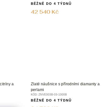
BĚŽNĚ DO 4 TÝDNŮ
42 540 Kč
citríny a
Zlaté náušnice s přírodními diamanty a
perlami
KÓD:
ZNVE003B-03-1000B
BĚŽNĚ DO 4 TÝDNŮ