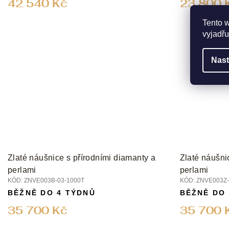
42 540 Kč
23 800 
Tento 
vyjadřu
Nast
Zlaté náušnice s přírodními diamanty a
Zlaté náušni
perlami
perlami
KÓD:
ZNVE003B-03-1000T
KÓD:
ZNVE003Z-
BĚŽNĚ DO 4 TÝDNŮ
BĚŽNĚ DO
35 700 Kč
35 700 