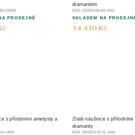
diamantem
99-1000B
KÓD:
ZZVE033B-99-1001
NA PRODEJNĚ
SKLADEM NA PRODEJN
Kč
14 410 Kč
ce s přírodními ametysty a
Zlaté náušnice s přírodními
diamanty
03-1800
KÓD:
ZNVE037B-01-1800