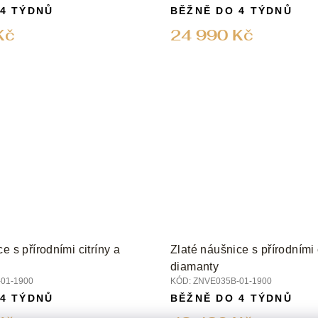
 4 TÝDNŮ
BĚŽNĚ DO 4 TÝDNŮ
Kč
24 990 Kč
e s přírodními citríny a
Zlaté náušnice s přírodními 
diamanty
01-1900
KÓD:
ZNVE035B-01-1900
 4 TÝDNŮ
BĚŽNĚ DO 4 TÝDNŮ