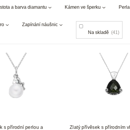
stota a barva diamantu
Kámen ve šperku
Perl
ro
Zapínání náušnic
Na skladě
41
k s přírodní perlou a
Zlatý přívěsek s přírodním v