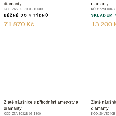
ů
diamanty
diamanty
KÓD:
ZNVE017B-03-1000B
KÓD:
ZZVE004B-
BĚŽNĚ DO 4 TÝDNŮ
SKLADEM 
71 870 Kč
13 200 
Zlaté náušnice s přírodními ametysty a
Zlaté náušni
diamanty
diamanty
KÓD:
ZNVE032B-03-1800
KÓD:
ZNVE040B-