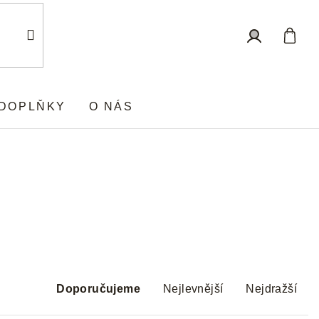
Nákup
Přihlášení
košík
DOPLŇKY
O NÁS
Ř
a
Doporučujeme
Nejlevnější
Nejdražší
z