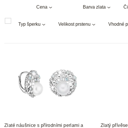
Cena
Barva zlata
Či
Typ šperku
Velikost prstenu
Vhodné p
V
ý
p
i
s
p
r
o
d
u
k
t
Zlaté náušnice s přírodními perlami a
Zlatý přívěse