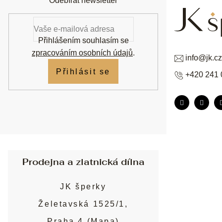
Odebírat newsletter
Přihlášením souhlasím se
zpracováním osobních údajů
.
info
@
jk.cz
Přihlásit se
+420 241 
Prodejna a zlatnická dílna
JK šperky
Želetavská 1525/1,
Praha 4 (
Mapa
)