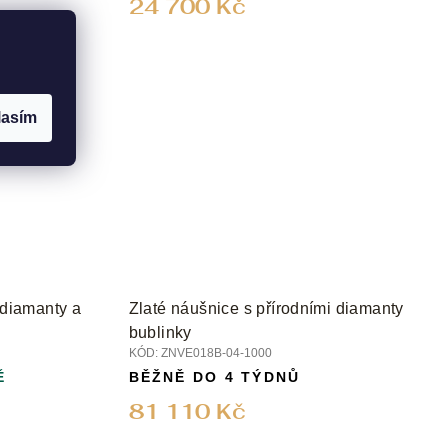
24 700 Kč
lasím
 diamanty a
Zlaté náušnice s přírodními diamanty
bublinky
KÓD:
ZNVE018B-04-1000
Ě
BĚŽNĚ DO 4 TÝDNŮ
81 110 Kč