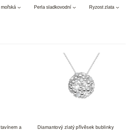
e
a mořská
Perla sladkovodní
Ryzost zlata
n
í
p
r
o
d
u
k
t
ů
ltavínem a
Diamantový zlatý přívěsek bublinky