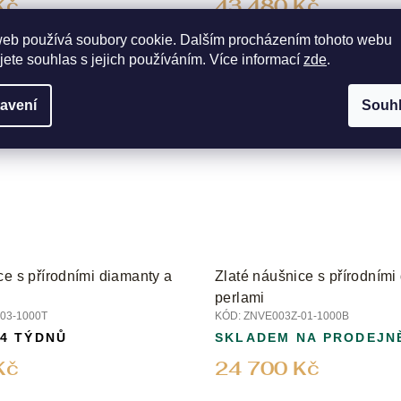
Kč
43 480 Kč
web používá soubory cookie. Dalším procházením tohoto webu
jete souhlas s jejich používáním. Více informací
zde
.
avení
Souh
ce s přírodními diamanty a
Zlaté náušnice s přírodními
perlami
03-1000T
KÓD:
ZNVE003Z-01-1000B
 4 TÝDNŮ
SKLADEM NA PRODEJN
Kč
24 700 Kč