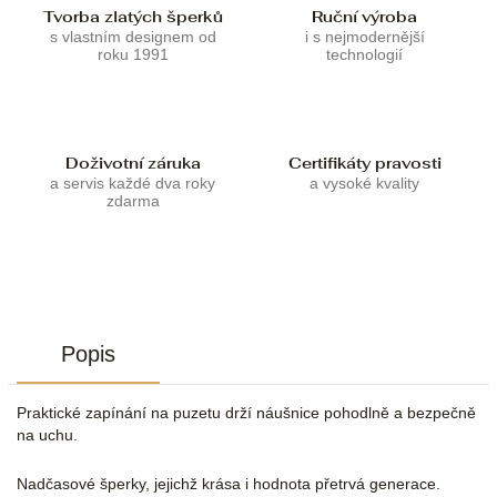
Tvorba zlatých šperků
Ruční výroba
s vlastním designem od
i s nejmodernější
roku 1991
technologií
Doživotní záruka
Certifikáty pravosti
a servis každé dva roky
a vysoké kvality
zdarma
Popis
Praktické zapínání na puzetu drží náušnice pohodlně a bezpečně
na uchu.
Nadčasové šperky, jejichž krása i hodnota přetrvá generace.