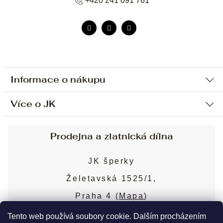
+420 241 091 761
Informace o nákupu
Více o JK
Ochrana osobních údajů
Způsob platby a dopravy
Náš příběh
Prodejna a zlatnická dílna
Sjednání osobní schůzky
Náš tým
Obchodní podmínky
JK šperky
Design a výroba
Puncovní značky
Želetavská 1525/1,
Služby
Cookies
Praha 4 (
Mapa
)
Blog
Více o prodejně
Nejčastější dotazy
Tento web používá soubory cookie. Dalším procházením