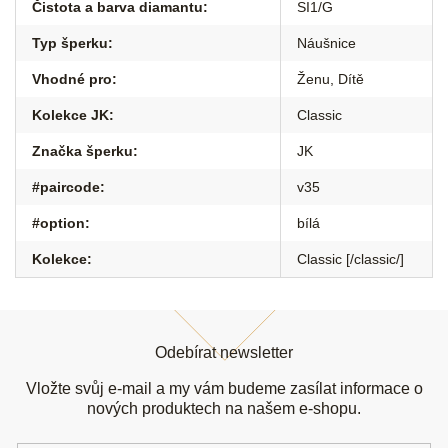
Čistota a barva diamantu
:
SI1/G
Typ šperku
:
Náušnice
Vhodné pro
:
Ženu
,
Dítě
Kolekce JK
:
Classic
Značka šperku
:
JK
#paircode
:
v35
#option
:
bílá
Kolekce
:
Classic [/classic/]
Z
á
Odebírat newsletter
p
a
Vložte svůj e-mail a my vám budeme zasílat informace o
t
nových produktech na našem e-shopu.
í