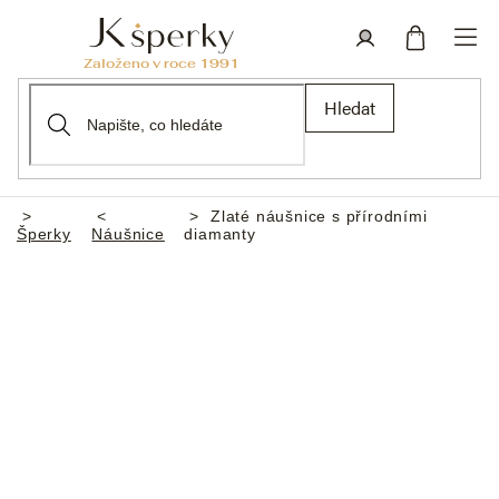
Přejít
na
obsah
Nákupní
Přihlášení
Hledat
košík
Zlaté náušnice s přírodními
Domů
Šperky
Náušnice
diamanty