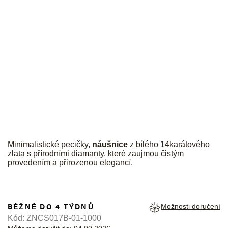
JK
Minimalistické pecičky,
náušnice
z bílého 14karátového
zlata s přírodními diamanty, které zaujmou čistým
provedením a přirozenou elegancí.
BĚŽNĚ DO 4 TÝDNŮ
Možnosti doručení
Kód:
ZNCS017B-01-1000