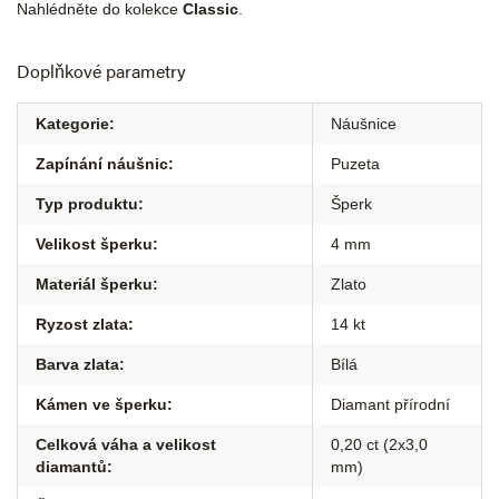
Nahlédněte do kolekce
Classic
.
Doplňkové parametry
Kategorie
:
Náušnice
Zapínání náušnic
:
Puzeta
Typ produktu
:
Šperk
Velikost šperku
:
4 mm
Materiál šperku
:
Zlato
Ryzost zlata
:
14 kt
Barva zlata
:
Bílá
Kámen ve šperku
:
Diamant přírodní
Celková váha a velikost
0,20 ct (2x3,0
diamantů
:
mm)