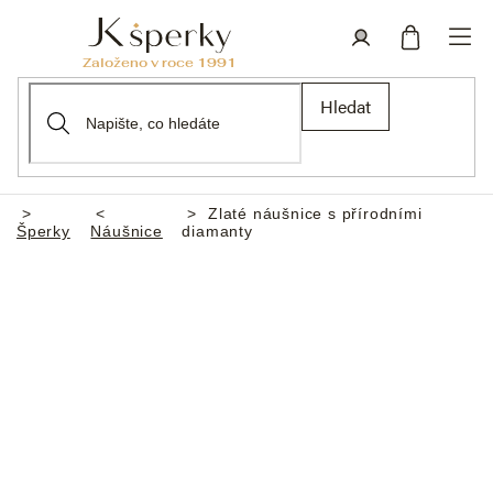
Přejít
na
obsah
Nákupní
Přihlášení
Hledat
košík
Zlaté náušnice s přírodními
Domů
Šperky
Náušnice
diamanty