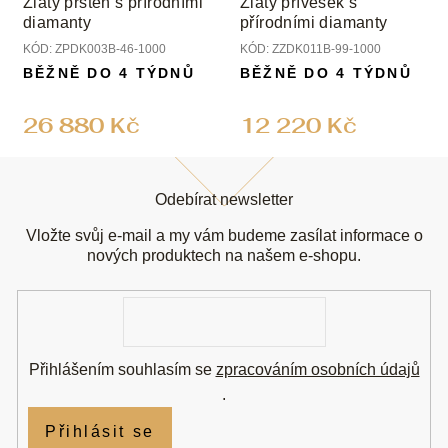
Zlatý prsten s přírodními
Zlatý přívěsek s
diamanty
přírodními diamanty
KÓD:
ZPDK003B-46-1000
KÓD:
ZZDK011B-99-1000
BĚŽNĚ DO 4 TÝDNŮ
BĚŽNĚ DO 4 TÝDNŮ
26 880 Kč
12 220 Kč
Z
á
Odebírat newsletter
p
a
Vložte svůj e-mail a my vám budeme zasílat informace o
t
nových produktech na našem e-shopu.
í
E-
mail
Přihlášením souhlasím se
zpracováním osobních údajů
.
Přihlásit se