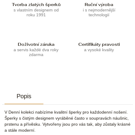
Tvorba zlatých šperků
Ruční výroba
s vlastním designem od
i s nejmodernější
roku 1991
technologií
Doživotní záruka
Certifikáty pravosti
a servis každé dva roky
a vysoké kvality
zdarma
Popis
V Denní kolekci nabízíme kvalitní šperky pro každodenní nošení.
Šperky s čistým designem vyráběné často v soupravách náušnic,
prstenu a přívěsku. Vytvořeny jsou pro vás tak, aby zůstaly krásné
a stále moderní.