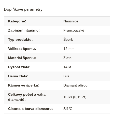
Doplňkové parametry
Kategorie
:
Náušnice
Zapínání náušnic
:
Francouzské
Typ produktu
:
Šperk
Velikost šperku
:
12 mm
Materiál šperku
:
Zlato
Ryzost zlata
:
14 kt
Barva zlata
:
Bílá
Kámen ve šperku
:
Diamant přírodní
Celkový počet a váha
16 ks (0,19 ct)
diamantů
:
Čistota a barva diamantu
:
SI1/G