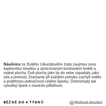
JK
Náušnice
ze žlutého 14karátového zlata zaujmou svou
kapkovitou siluetou a zpracovaným kontrastem lesklé a
matné plochy. Dvě plochy jako by do sebe zapadaly, jako
síla a jemnost. Diamanty při každém pohybu zachytí světlo
a podtrhnou jedinečnost celého šperku. Dohromady tak
vytvářejí šperk s vlastním příběhem.
BĚŽNĚ DO 4 TÝDNŮ
Možnosti doručení