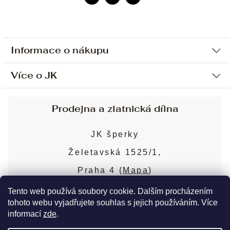
Informace o nákupu
Více o JK
Ochrana osobních údajů
Způsob platby a dopravy
Náš příběh
Prodejna a zlatnická dílna
Sjednání osobní schůzky
Náš tým
Obchodní podmínky
JK šperky
Design a výroba
Puncovní značky
Želetavská 1525/1,
Služby
Cookies
Praha 4 (
Mapa
)
Blog
Více o prodejně
Nejčastější dotazy
Tento web používá soubory cookie. Dalším procházením
tohoto webu vyjadřujete souhlas s jejich používáním. Více
informací
zde
.
Copyright 2026
JK šperky
. Všechna práva