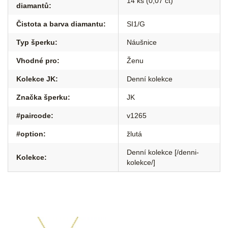
14 ks (0,07 ct)
diamantů
:
Čistota a barva diamantu
:
SI1/G
Typ šperku
:
Náušnice
Vhodné pro
:
Ženu
Kolekce JK
:
Denní kolekce
Značka šperku
:
JK
#paircode
:
v1265
#option
:
žlutá
Denní kolekce [/denni-
Kolekce
:
kolekce/]