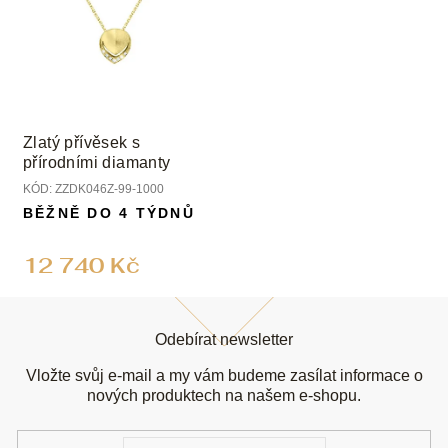
Zlatý přívěsek s
přírodními diamanty
KÓD:
ZZDK046Z-99-1000
BĚŽNĚ DO 4 TÝDNŮ
12 740 Kč
Z
á
Odebírat newsletter
p
a
Vložte svůj e-mail a my vám budeme zasílat informace o
t
nových produktech na našem e-shopu.
í
E-