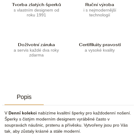
Tvorba zlatých šperků
Ruční výroba
s vlastním designem od
i s nejmodernější
roku 1991
technologií
Doživotní záruka
Certifikáty pravosti
a servis každé dva roky
a vysoké kvality
zdarma
Popis
V
Denní kolekci
nabízíme kvalitní šperky pro každodenní nošení.
Šperky s čistým moderním designem vyráběné často v
soupravách náušnic, prstenu a přívěsku. Vytvořeny jsou pro Vás
tak, aby zůstaly krásné a stále moderní.