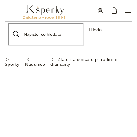
Přejít
na
obsah
Nákupní
Přihlášení
Hledat
košík
Zlaté náušnice s přírodními
Domů
Šperky
Náušnice
diamanty