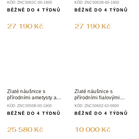
diamanty
diamanty
KÓD:
ZNCS062C-00-1800
KÓD:
ZNCS062B-00-1800
BĚŽNĚ DO 4 TÝDNŮ
BĚŽNĚ DO 4 TÝDNŮ
27 190 Kč
27 190 Kč
Zlaté náušnice s
Zlaté náušnice s
přírodními ametysty a
přírodními fialovými
diamanty
ametysty
KÓD:
ZNCS050B-00-1800
KÓD:
ZNCS060Z-03-0800
BĚŽNĚ DO 4 TÝDNŮ
BĚŽNĚ DO 4 TÝDNŮ
25 580 Kč
10 000 Kč