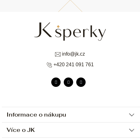
info
@
jk.cz
+420 241 091 761
Informace o nákupu
Více o JK
Ochrana osobních údajů