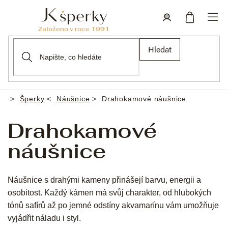
Přejít
na
obsah
Nákupní
Přihlášení
Hledat
košík
Šperky
Náušnice
Drahokamové náušnice
Domů
Drahokamové
náušnice
Náušnice s drahými kameny přinášejí barvu, energii a
osobitost. Každý kámen má svůj charakter, od hlubokých
tónů safírů až po jemné odstíny akvamarínu vám umožňuje
vyjádřit náladu i styl.