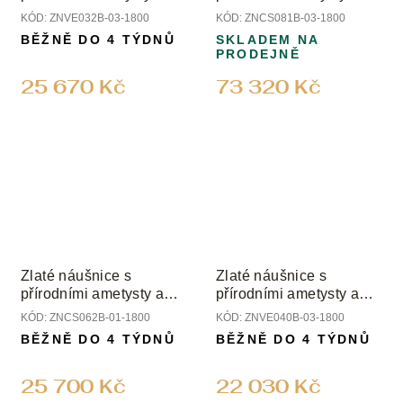
diamanty
diamanty
KÓD:
ZNVE032B-03-1800
KÓD:
ZNCS081B-03-1800
BĚŽNĚ DO 4 TÝDNŮ
SKLADEM NA
PRODEJNĚ
25 670 Kč
73 320 Kč
Zlaté náušnice s
Zlaté náušnice s
přírodními ametysty a
přírodními ametysty a
diamanty
diamanty
KÓD:
ZNCS062B-01-1800
KÓD:
ZNVE040B-03-1800
BĚŽNĚ DO 4 TÝDNŮ
BĚŽNĚ DO 4 TÝDNŮ
25 700 Kč
22 030 Kč