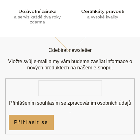
s
u
Doživotní záruka
Certifikáty pravosti
a servis každé dva roky
a vysoké kvality
zdarma
Z
á
Odebírat newsletter
p
a
Vložte svůj e-mail a my vám budeme zasílat informace o
t
nových produktech na našem e-shopu.
í
E-
mail
Přihlášením souhlasím se
zpracováním osobních údajů
.
Přihlásit se