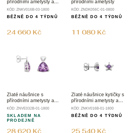
d
přírodními ametysty a
přírodními ametysty
u
diamanty
KÓD:
ZNKV016B-03-1800
KÓD:
ZNDK056C-01-0800
k
BĚŽNĚ DO 4 TÝDNŮ
BĚŽNĚ DO 4 TÝDNŮ
t
ů
24 660 Kč
11 080 Kč
Zlaté náušnice s
Zlaté náušnice kytičky s
přírodními ametysty a
přírodními ametysty a
diamanty
diamanty
KÓD:
ZNVE032B-01-1800
KÓD:
ZNKV016B-01-1800
SKLADEM NA
BĚŽNĚ DO 4 TÝDNŮ
PRODEJNĚ
28 620 Kč
25 540 Kč