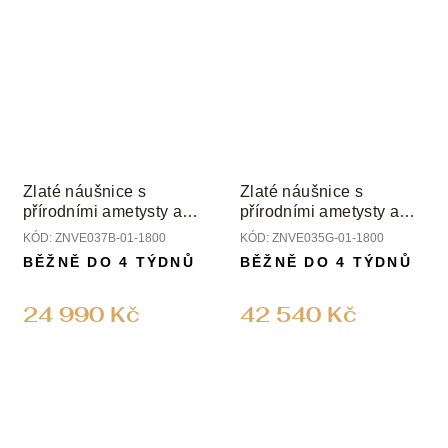
Zlaté náušnice s
Zlaté náušnice s
přírodními ametysty a
přírodními ametysty a
diamanty
diamanty
KÓD:
ZNVE037B-01-1800
KÓD:
ZNVE035G-01-1800
BĚŽNĚ DO 4 TÝDNŮ
BĚŽNĚ DO 4 TÝDNŮ
24 990 Kč
42 540 Kč