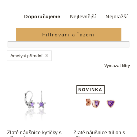
Ř
a
Doporučujeme
Nejlevnější
Nejdražší
z
e
Filtrování a řazení
n
í
p
Ametyst přírodní
r
Vymazat filtry
o
d
V
u
ý
NOVINKA
k
p
t
i
ů
s
p
r
o
Zlaté náušnice kytičky s
Zlaté náušnice trilion s