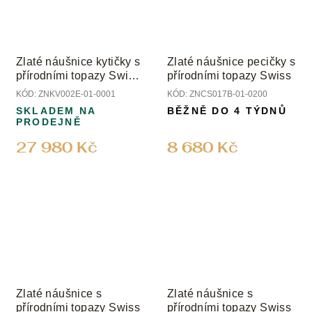
Zlaté náušnice kytičky s
Zlaté náušnice pecičky s
přírodními topazy Swiss
přírodními topazy Swiss
a peridoty
KÓD:
ZNKV002E-01-0001
KÓD:
ZNCS017B-01-0200
SKLADEM NA
BĚŽNĚ DO 4 TÝDNŮ
PRODEJNĚ
27 980 Kč
8 680 Kč
Zlaté náušnice s
Zlaté náušnice s
přírodními topazy Swiss
přírodními topazy Swiss