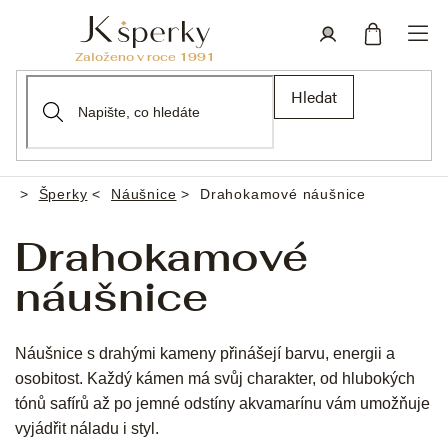
Přejít
na
obsah
Nákupní
Přihlášení
Hledat
košík
Šperky
Náušnice
Drahokamové náušnice
Domů
Drahokamové
náušnice
Náušnice s drahými kameny přinášejí barvu, energii a
osobitost. Každý kámen má svůj charakter, od hlubokých
tónů safírů až po jemné odstíny akvamarínu vám umožňuje
vyjádřit náladu i styl.