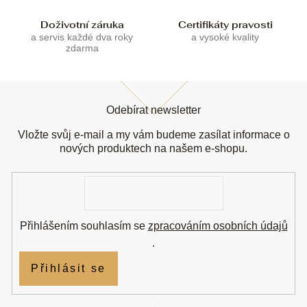
s
u
Doživotní záruka
Certifikáty pravosti
a servis každé dva roky
a vysoké kvality
zdarma
Z
á
Odebírat newsletter
p
a
Vložte svůj e-mail a my vám budeme zasílat informace o
t
nových produktech na našem e-shopu.
í
E-
mail
Přihlášením souhlasím se
zpracováním osobních údajů
.
Přihlásit se