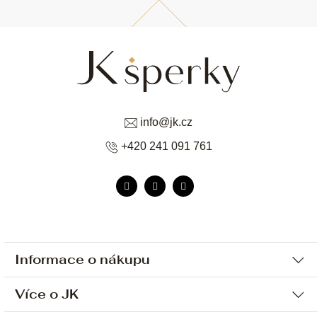
info
@
jk.cz
+420 241 091 761
Informace o nákupu
Více o JK
Ochrana osobních údajů