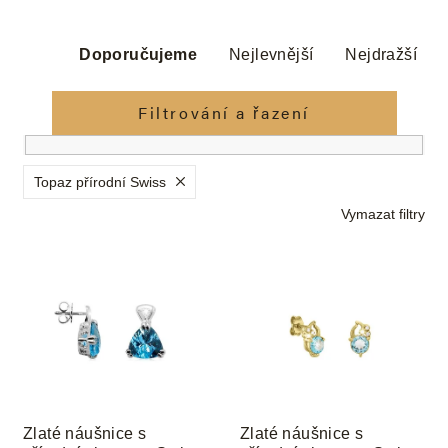
Ř
a
Doporučujeme
Nejlevnější
Nejdražší
z
e
Filtrování a řazení
n
í
p
Topaz přírodní Swiss
r
Vymazat filtry
o
d
V
u
ý
k
p
t
i
ů
s
p
r
o
Zlaté náušnice s
Zlaté náušnice s