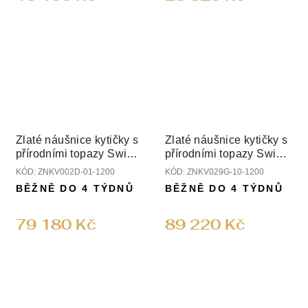
Zlaté náušnice kytičky s
Zlaté náušnice kytičky s
přírodními topazy Swiss
přírodními topazy Swiss
a diamanty
a diamanty
KÓD:
ZNKV002D-01-1200
KÓD:
ZNKV029G-10-1200
BĚŽNĚ DO 4 TÝDNŮ
BĚŽNĚ DO 4 TÝDNŮ
79 180 Kč
89 220 Kč