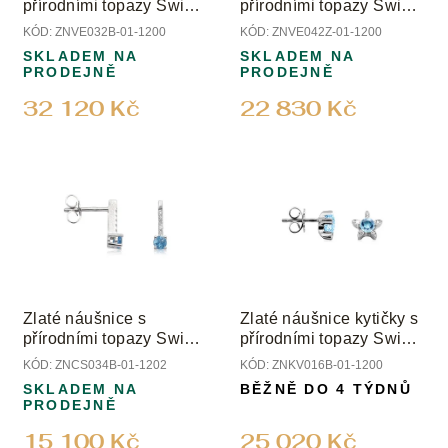
d
přírodními topazy Swiss
přírodními topazy Swiss
u
a diamanty
a diamanty
KÓD:
ZNVE032B-01-1200
KÓD:
ZNVE042Z-01-1200
k
SKLADEM NA
SKLADEM NA
t
PRODEJNĚ
PRODEJNĚ
ů
32 120 Kč
22 830 Kč
Zlaté náušnice s
Zlaté náušnice kytičky s
přírodními topazy Swiss
přírodními topazy Swiss
a diamanty
a diamanty
KÓD:
ZNCS034B-01-1202
KÓD:
ZNKV016B-01-1200
SKLADEM NA
BĚŽNĚ DO 4 TÝDNŮ
PRODEJNĚ
15 100 Kč
25 020 Kč