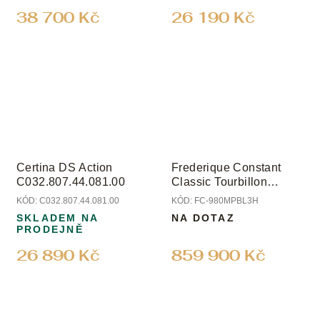
38 700 Kč
26 190 Kč
Certina DS Action
Frederique Constant
C032.807.44.081.00
Classic Tourbillon
Manufacture Limited
KÓD:
C032.807.44.081.00
KÓD:
FC-980MPBL3H
Edition
SKLADEM NA
NA DOTAZ
PRODEJNĚ
26 890 Kč
859 900 Kč