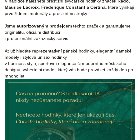
V nabídce naleznete prestižní švýcarské hodinky značek
Rado
,
Maurice Lacroix
,
Frederique Constant a
Certina
, které vynikají
prvotřídními materiály a precizními strojky.
Jsme
autorizovaným prodejcem
těchto značek a garantujeme
originalitu, oficiální distribuci
i profesionální zákaznický servis.
Ať už hledáte reprezentativní pánské hodinky, elegantní dámské
modely i stylové unisex hodinky
v business stylu, sportovní elegance či moderního městského
designu, vyberte si model, který vás bude provázet každý den po
mnoho let.