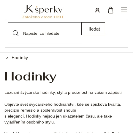
Přejít
na
obsah
Nákupní
Přihlášení
Hledat
košík
Hodinky
Domů
Hodinky
Luxusní švýcarské hodinky, styl a preciznost na vašem zápěstí
Objevte svět švýcarského hodinářství, kde se špičková kvalita,
precizní řemeslo a spolehlivost snoubí
s elegancí. Hodinky nejsou jen ukazatelem času, ale také
vyjádřením osobního stylu.