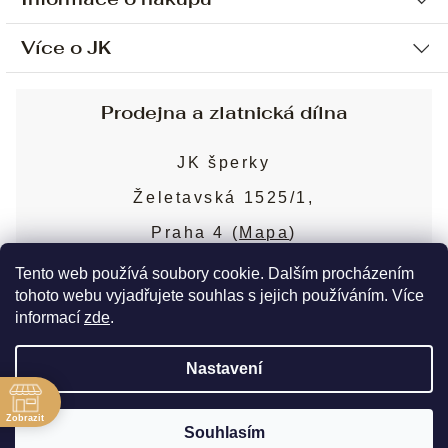
Více o JK
Ochrana osobních údajů
Způsob platby a dopravy
Náš příběh
Prodejna a zlatnická dílna
Sjednání osobní schůzky
Náš tým
Obchodní podmínky
JK šperky
Design a výroba
Puncovní značky
Želetavská 1525/1,
Služby
Cookies
Praha 4 (
Mapa
)
Blog
Více o prodejně
Nejčastější dotazy
Tento web používá soubory cookie. Dalším procházením
tohoto webu vyjadřujete souhlas s jejich používáním. Více
informací
zde
.
Copyright 2026
JK šperky
. Všechna práva
Nastavení
vyhrazena.
Upravit nastavení cookies
ě
Zobrazit
Souhlasím
Vytvořil Shoptet Premium