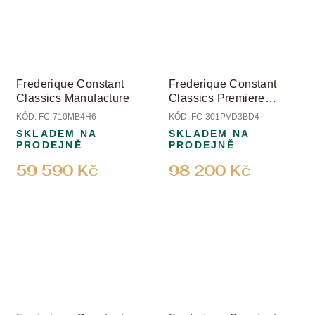
Frederique Constant
Frederique Constant
Classics Manufacture
Classics Premiere
Limited Edition
KÓD:
FC-710MB4H6
KÓD:
FC-301PVD3BD4
SKLADEM NA
SKLADEM NA
PRODEJNĚ
PRODEJNĚ
59 590 Kč
98 200 Kč