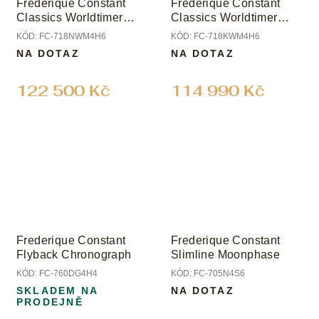
Frederique Constant
Frederique Constant
Classics Worldtimer
Classics Worldtimer
Manufacture
Manufacture Limited
KÓD:
FC-718NWM4H6
KÓD:
FC-718KWM4H6
Edition
NA DOTAZ
NA DOTAZ
122 500 Kč
114 990 Kč
Frederique Constant
Frederique Constant
Flyback Chronograph
Slimline Moonphase
KÓD:
FC-760DG4H4
KÓD:
FC-705N4S6
SKLADEM NA
NA DOTAZ
PRODEJNĚ