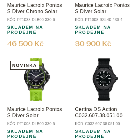
o
Maurice Lacroix Pontos
Maurice Lacroix Pontos
d
S Diver Chrono Solar
S Diver Solar
u
KÓD:
PT1038-DLB00-330-6
KÓD:
PT1008-SSL40-430-4
k
SKLADEM NA
SKLADEM NA
t
PRODEJNĚ
PRODEJNĚ
ů
46 500 Kč
30 900 Kč
NOVINKA
Maurice Lacroix Pontos
Certina DS Action
S Diver Solar
C032.607.38.051.00
KÓD:
PT1008-DLB00-330-5
KÓD:
C032.607.38.051.00
SKLADEM NA
SKLADEM NA
PRODEJNĚ
PRODEJNĚ