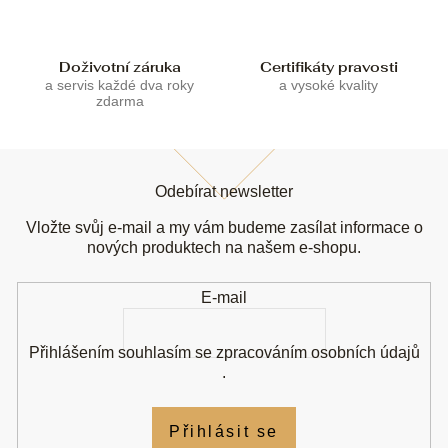
p
i
s
u
Doživotní záruka
Certifikáty pravosti
a servis každé dva roky
a vysoké kvality
zdarma
Z
á
Odebírat newsletter
p
a
Vložte svůj e-mail a my vám budeme zasílat informace o
t
nových produktech na našem e-shopu.
í
E-mail
Přihlášením souhlasím se
zpracováním osobních údajů
.
Přihlásit se