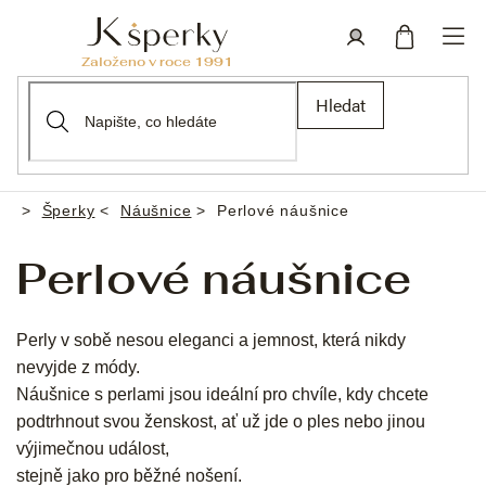
Přejít
na
obsah
Nákupní
Přihlášení
Hledat
košík
Šperky
Náušnice
Perlové náušnice
Domů
Perlové náušnice
Perly v sobě nesou eleganci a jemnost, která nikdy
nevyjde z módy.
Náušnice s perlami jsou ideální pro chvíle, kdy chcete
podtrhnout svou ženskost, ať už jde o ples nebo jinou
výjimečnou událost,
stejně jako pro běžné nošení.