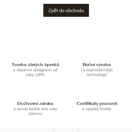
Zpět do obchodu
Tvorba zlatých šperků
Ruční výroba
s vlastním designem od
i s nejmodernější
roku 1991
technologií
Doživotní záruka
Certifikáty pravosti
a servis každé dva roky
a vysoké kvality
zdarma
Z