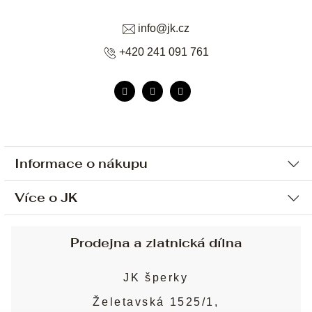
info
@
jk.cz
+420 241 091 761
Informace o nákupu
Více o JK
Ochrana osobních údajů
Způsob platby a dopravy
Náš příběh
Prodejna a zlatnická dílna
Sjednání osobní schůzky
Náš tým
Obchodní podmínky
JK šperky
Design a výroba
Puncovní značky
Želetavská 1525/1,
Služby