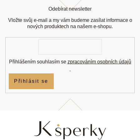
á
Odebírat newsletter
p
a
Vložte svůj e-mail a my vám budeme zasílat informace o
t
nových produktech na našem e-shopu.
í
E-
mail
Přihlášením souhlasím se
zpracováním osobních údajů
.
Přihlásit se