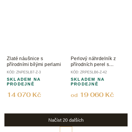
Zlaté náušnice s
Perlový náhrdelník z
přírodními bílými perlami
přírodních perel s
uzávěrem ze žlutého
KÓD:
ZNPESLB7-Z-3
KÓD:
ZRPESLB6-Z-42
zlata; perly 6 mm
SKLADEM NA
SKLADEM NA
PRODEJNĚ
PRODEJNĚ
14 070 Kč
19 060 Kč
od
Načíst 20 dalších
S