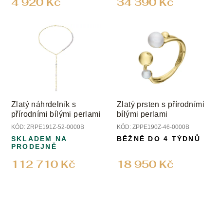
4 920 Kč
34 390 Kč
Zlatý náhrdelník s
Zlatý prsten s přírodními
přírodními bílými perlami
bílými perlami
KÓD:
ZRPE191Z-52-0000B
KÓD:
ZPPE190Z-46-0000B
SKLADEM NA
BĚŽNĚ DO 4 TÝDNŮ
PRODEJNĚ
112 710 Kč
18 950 Kč