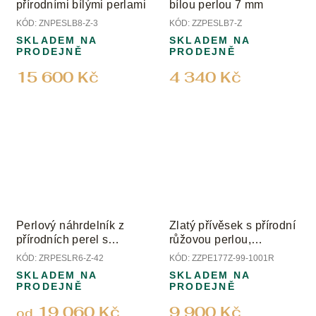
přírodními bílými perlami
bílou perlou 7 mm
KÓD:
ZNPESLB8-Z-3
KÓD:
ZZPESLB7-Z
SKLADEM NA
SKLADEM NA
PRODEJNĚ
PRODEJNĚ
15 600 Kč
4 340 Kč
Perlový náhrdelník z
Zlatý přívěsek s přírodní
přírodních perel s
růžovou perlou,
uzávěrem ze žlutého
mandarinem a diamanty
KÓD:
ZRPESLR6-Z-42
KÓD:
ZZPE177Z-99-1001R
zlata; perly 6 mm
SKLADEM NA
SKLADEM NA
PRODEJNĚ
PRODEJNĚ
19 060 Kč
9 900 Kč
od