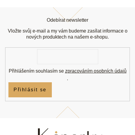
Z
á
Odebírat newsletter
p
a
Vložte svůj e-mail a my vám budeme zasílat informace o
t
nových produktech na našem e-shopu.
í
E-
mail
Přihlášením souhlasím se
zpracováním osobních údajů
.
Přihlásit se