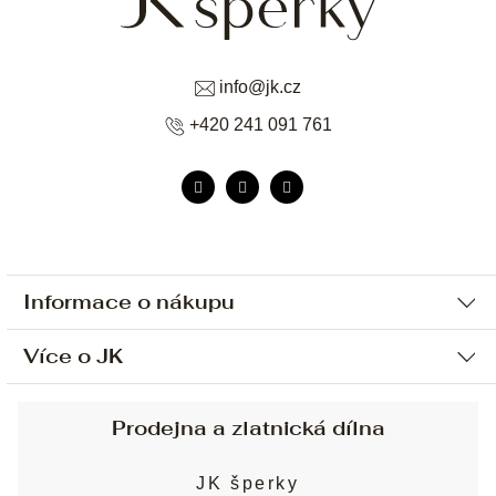
info
@
jk.cz
+420 241 091 761
Informace o nákupu
Více o JK
Ochrana osobních údajů
Způsob platby a dopravy
Náš příběh
Prodejna a zlatnická dílna
Sjednání osobní schůzky
Náš tým
Obchodní podmínky
JK šperky
Design a výroba