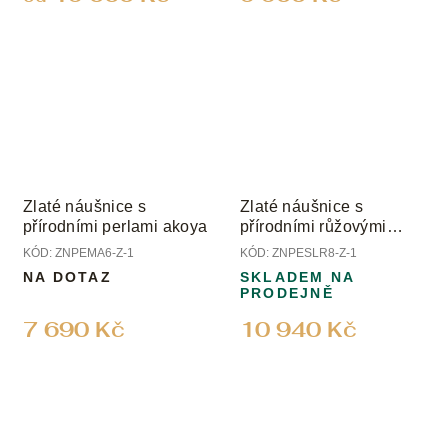
Zlaté náušnice s
Zlaté náušnice s
přírodními perlami akoya
přírodními růžovými
perlami
KÓD:
ZNPEMA6-Z-1
KÓD:
ZNPESLR8-Z-1
NA DOTAZ
SKLADEM NA
PRODEJNĚ
7 690 Kč
10 940 Kč