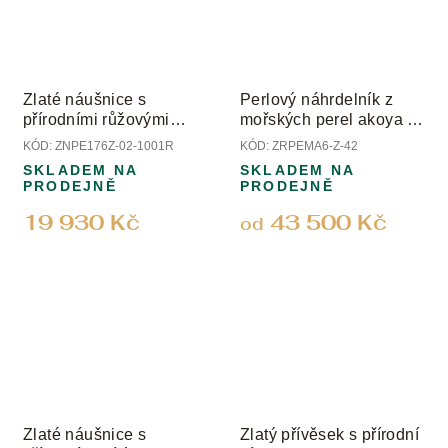
Zlaté náušnice s
Perlový náhrdelník z
přírodními růžovými
mořských perel akoya s
perlami, mandariny a
uzávěrem ze žlutého
KÓD:
ZNPE176Z-02-1001R
KÓD:
ZRPEMA6-Z-42
diamanty
zlata; perly 6 mm
SKLADEM NA
SKLADEM NA
PRODEJNĚ
PRODEJNĚ
19 930 Kč
43 500 Kč
od
Zlaté náušnice s
Zlatý přívěsek s přírodní