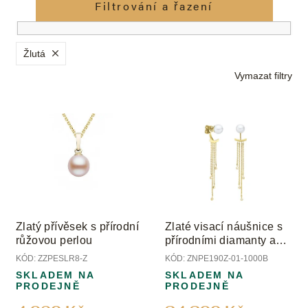
e
Filtrování a řazení
n
í
p
Žlutá
r
Vymazat filtry
o
d
V
u
ý
k
p
t
i
ů
s
p
r
o
Zlatý přívěsek s přírodní
Zlaté visací náušnice s
d
růžovou perlou
přírodními diamanty a
u
přírodními perlami
KÓD:
ZZPESLR8-Z
KÓD:
ZNPE190Z-01-1000B
k
SKLADEM NA
SKLADEM NA
t
PRODEJNĚ
PRODEJNĚ
ů