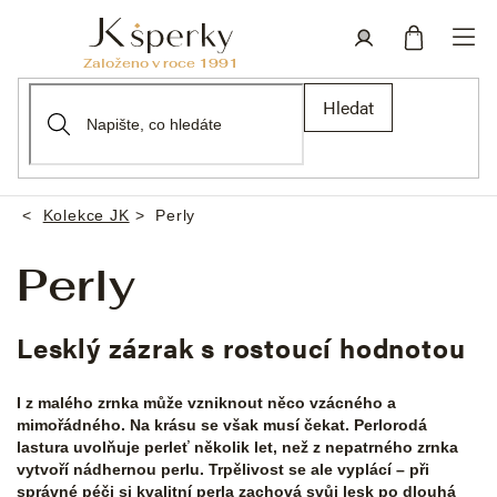
Přejít
na
obsah
Nákupní
Přihlášení
Hledat
košík
Kolekce JK
Perly
Domů
Perly
Lesklý zázrak s rostoucí hodnotou
I z malého zrnka může vzniknout něco vzácného a
mimořádného. Na krásu se však musí čekat. Perlorodá
lastura uvolňuje perleť několik let, než z nepatrného zrnka
vytvoří nádhernou perlu. Trpělivost se ale vyplácí – při
správné péči si kvalitní perla zachová svůj lesk po dlouhá