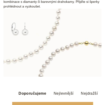
kombinace s diamanty či barevnými drahokamy. Přijďte si šperky
prohlédnout a vyzkoušet.
Ř
a
Doporučujeme
Nejlevnější
Nejdražší
z