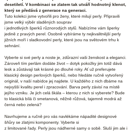
desetiletí. V kombinaci se zlatem tak utváří hodnotný klenot,
který se předává z generace na generaci.
Tuto kolekci jsme vytvořili pro ženy, které milují perly. Připravili
jsme velký výběr sladěných souprav
i jednotlivých šperků různorodých stylů. Nabízíme vám šperky
jedině z pravých perel. Osobně vybíráme ty nejkvalitnější perly
jižních moří i sladkovodní perly, které jsou na světovém trhu k
sehnání.
Vyberte si své perly a noste je, zdůrazní vaši ženskost a eleganci.
Zároveň tím perlám dodáte život – dotyk pokožky jim totiž dává
lesk a zůstávají tak krásné po dlouhé roky. Ať už preferujete
klasický design perlových šperků, nebo hledáte ručně vytvořený
originál, v naší nabídce jej najdete. U každého z nich dbáme na
nejvyšší kvalitu perel i zpracování. Barva perly závisí na místě
jejího vzniku. Je jich celá škála – kterou z nich si vyberete? Bude
to klasická bílá či smetanová, něžně růžová, tajemně modrá až
černá nebo zelená?
Navrhujeme a ručně pro vás navlékáme nápadité designové
šňůry se zlatými komponenty. Vyberte si
z limitované řady. Perly jsou nádherné samy o sobě. Sluší jim ale i