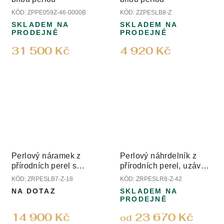
KÓD:
ZPPE059Z-46-0000B
KÓD:
ZZPESLB8-Z
SKLADEM NA
SKLADEM NA
PRODEJNĚ
PRODEJNĚ
31 500 Kč
4 920 Kč
Perlový náramek z
Perlový náhrdelník z
přírodních perel s
přírodních perel, uzávěr
uzávěrem ze žlutého
žluté zlato, perly 8 mm
KÓD:
ZRPESLB7-Z-18
KÓD:
ZRPESLR8-Z-42
zlata; perly 7 mm
NA DOTAZ
SKLADEM NA
PRODEJNĚ
14 900 Kč
23 670 Kč
od