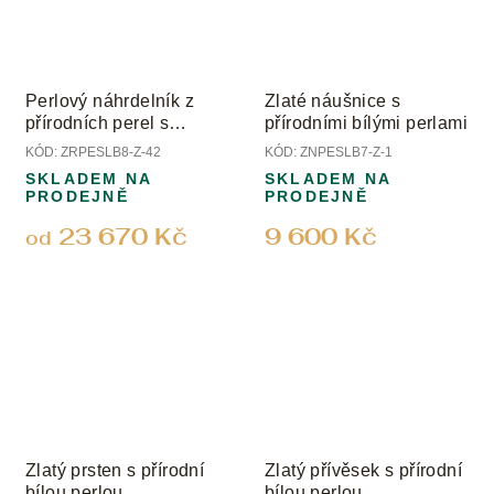
Perlový náhrdelník z
Zlaté náušnice s
přírodních perel s
přírodními bílými perlami
uzávěrem ze žlutého
KÓD:
ZRPESLB8-Z-42
KÓD:
ZNPESLB7-Z-1
zlata; perly 8 mm
SKLADEM NA
SKLADEM NA
PRODEJNĚ
PRODEJNĚ
23 670 Kč
9 600 Kč
od
Zlatý prsten s přírodní
Zlatý přívěsek s přírodní
bílou perlou
bílou perlou