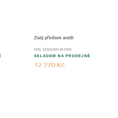
Zlatý přívěsek anděl
KÓD:
ZZAN026D-99-0000
Ě
SKLADEM NA PRODEJNĚ
12 270 Kč