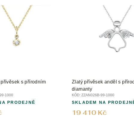
 přívěsek s přírodním
Zlatý přívěsek anděl s příro
diamanty
99-1000
KÓD:
ZZAN026B-99-1000
NA PRODEJNĚ
SKLADEM NA PRODEJN
č
19 410 Kč