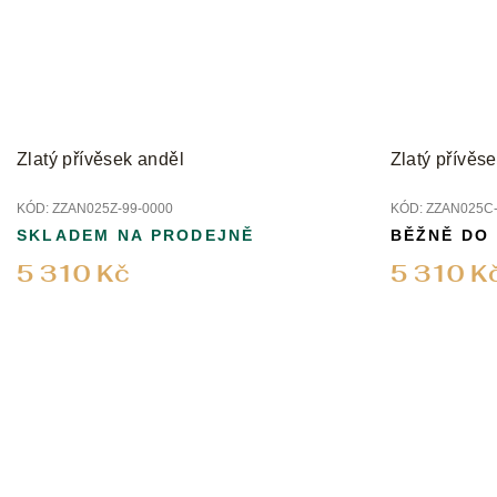
Zlatý přívěsek anděl
Zlatý přívěs
KÓD:
ZZAN025Z-99-0000
KÓD:
ZZAN025C-
SKLADEM NA PRODEJNĚ
BĚŽNĚ DO
5 310 Kč
5 310 K