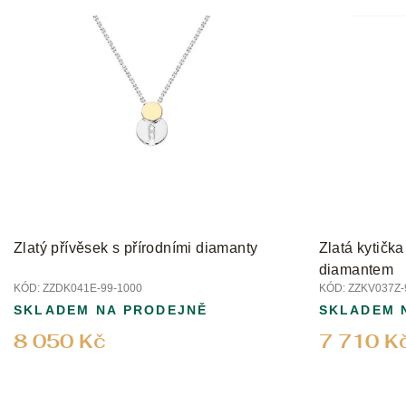
V
ý
p
i
s
p
r
o
d
u
k
t
Zlatý přívěsek s přírodními diamanty
Zlatá kytička
ů
diamantem
KÓD:
ZZDK041E-99-1000
KÓD:
ZZKV037Z-
SKLADEM NA PRODEJNĚ
SKLADEM 
8 050 Kč
7 710 K