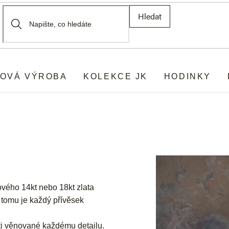
Hledat
OVÁ VÝROBA
KOLEKCE JK
HODINKY
ového 14kt nebo 18kt zlata
y tomu je každý přívěsek
ti věnované každému detailu.