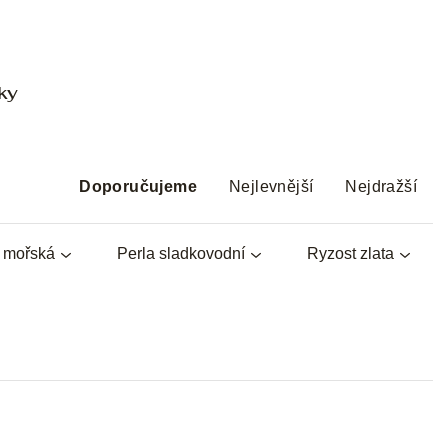
ky
Ř
a
Doporučujeme
Nejlevnější
Nejdražší
z
e
a mořská
Perla sladkovodní
Ryzost zlata
n
í
p
r
o
d
u
k