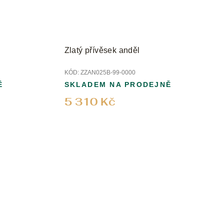
Zlatý přívěsek anděl
KÓD:
ZZAN025B-99-0000
Ě
SKLADEM NA PRODEJNĚ
5 310 Kč