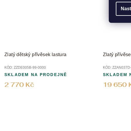
Nast
Zlatý dětský přívěsek lastura
Zlatý přívěs
KÓD:
ZZDE005B-99-0000
KÓD:
ZZAN037D-
SKLADEM NA PRODEJNĚ
SKLADEM 
2 770 Kč
19 650 