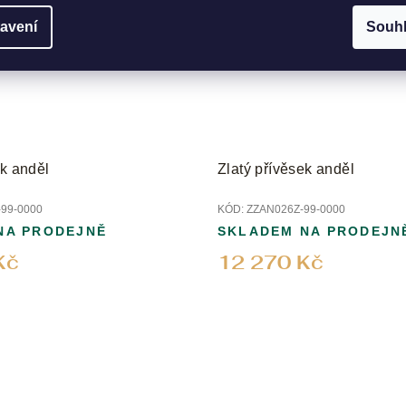
avení
Souh
ek anděl
Zlatý přívěsek anděl
99-0000
KÓD:
ZZAN026Z-99-0000
NA PRODEJNĚ
SKLADEM NA PRODEJN
Kč
12 270 Kč