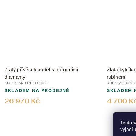
Zlatý přívěsek anděl s přírodními
Zlatá kytička
diamanty
rubínem
KÓD:
ZZAN037E-99-1000
KÓD:
ZZDE029B-
SKLADEM NA PRODEJNĚ
SKLADEM 
26 970 Kč
4 700 K
Tento 
vyjadřu