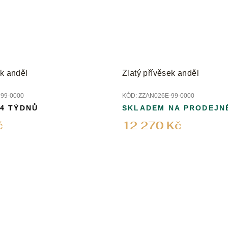
ek anděl
Zlatý přívěsek anděl
99-0000
KÓD:
ZZAN026E-99-0000
 4 TÝDNŮ
SKLADEM NA PRODEJN
č
12 270 Kč