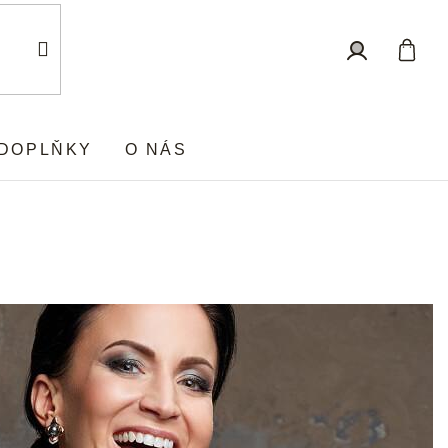
Nákup
Přihlášení
košík
DOPLŇKY
O NÁS