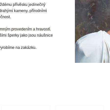
aždému přívěsku jedinečný
 drahými kameny, přírodními
ečnost.
 jemným provedením a hravostí.
šími šperky jako jsou náušnice
 vyrobíme na zakázku.