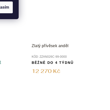
lasím
Zlatý přívěsek anděl
KÓD:
ZZAN026C-99-0000
Ě
BĚŽNĚ DO 4 TÝDNŮ
12 270 Kč