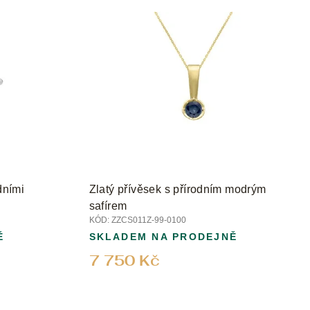
t
ů
dními
Zlatý přívěsek s přírodním modrým
safírem
KÓD:
ZZCS011Z-99-0100
Ě
SKLADEM NA PRODEJNĚ
7 750 Kč