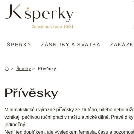
Přejít
na
obsah
ŠPERKY
ZÁSNUBY A SVATBA
ZAKÁZK
Šperky
Přívěsky
Domů
Přívěsky
Minimalistické i výrazné přívěsky ze žlutého, bílého nebo růž
vznikají pečlivou ruční prací v naší zlatnické dílně. Právě dík
jedinečný.
Není jen doplňkem, ale výsledkem řemesla, času a pozornos