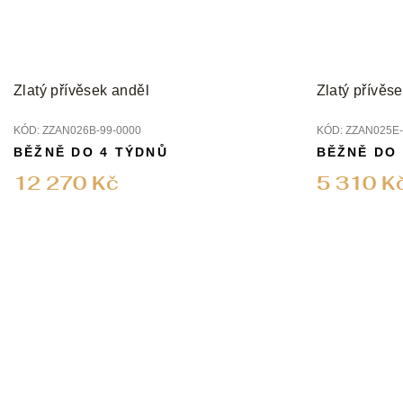
Zlatý přívěsek anděl
Zlatý přívěs
KÓD:
ZZAN026B-99-0000
KÓD:
ZZAN025E-
BĚŽNĚ DO 4 TÝDNŮ
BĚŽNĚ DO
12 270 Kč
5 310 K