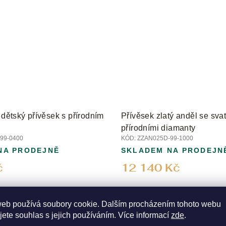
 dětský přívěsek s přírodním
Přívěsek zlatý anděl se svat
přírodními diamanty
99-0400
KÓD:
ZZAN025D-99-1000
NA PRODEJNĚ
SKLADEM NA PRODEJN
č
12 140 Kč
web používá soubory cookie. Dalším procházením tohoto webu
jete souhlas s jejich používáním. Více informací
zde
.