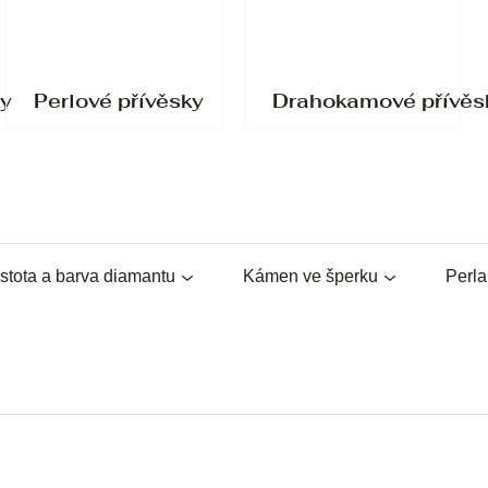
ky
Perlové přívěsky
Drahokamové přívěs
stota a barva diamantu
Kámen ve šperku
Perl