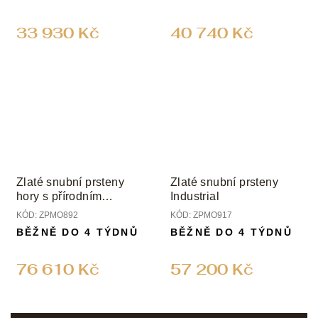
33 930 Kč
40 740 Kč
Zlaté snubní prsteny
Zlaté snubní prsteny
hory s přírodním
Industrial
diamantem
KÓD:
ZPMO892
KÓD:
ZPMO917
BĚŽNĚ DO 4 TÝDNŮ
BĚŽNĚ DO 4 TÝDNŮ
76 610 Kč
57 200 Kč