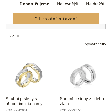
Ř
a
Doporučujeme
Nejlevnější
Nejdražší
z
e
Filtrování a řazení
n
í
p
Bílá
r
Vymazat filtry
o
d
V
u
ý
k
p
t
i
ů
s
p
r
o
Snubní prsteny s
Snubní prsteny z bílého
d
přírodními diamanty
zlata
u
KÓD:
ZPMO001
KÓD:
ZPMO553