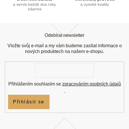
a servis každé dva roky
a vysoké kvality
zdarma
Z
á
Odebírat newsletter
p
a
Vložte svůj e-mail a my vám budeme zasílat informace o
t
nových produktech na našem e-shopu.
í
E-
mail
Přihlášením souhlasím se
zpracováním osobních údajů
.
Přihlásit se