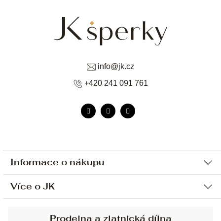
info
@
jk.cz
+420 241 091 761
Informace o nákupu
Více o JK
Ochrana osobních údajů
Způsob platby a dopravy
Náš příběh
Prodejna a zlatnická dílna