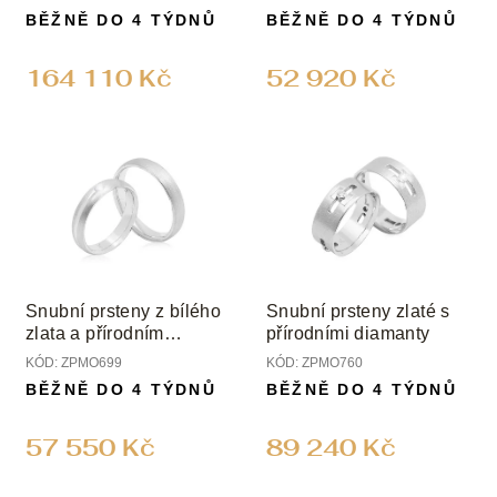
k
BĚŽNĚ DO 4 TÝDNŮ
BĚŽNĚ DO 4 TÝDNŮ
t
ů
164 110 Kč
52 920 Kč
Snubní prsteny z bílého
Snubní prsteny zlaté s
zlata a přírodním
přírodními diamanty
diamantem
KÓD:
ZPMO699
KÓD:
ZPMO760
BĚŽNĚ DO 4 TÝDNŮ
BĚŽNĚ DO 4 TÝDNŮ
57 550 Kč
89 240 Kč