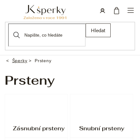
Přejít
na
obsah
Nákupní
Přihlášení
Hledat
košík
Šperky
Prsteny
Domů
Prsteny
Zásnubní prsteny
Snubní prsteny