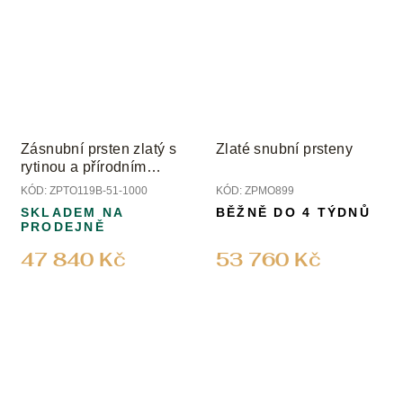
Zásnubní prsten zlatý s
Zlaté snubní prsteny
rytinou a přírodním
diamantem
KÓD:
ZPTO119B-51-1000
KÓD:
ZPMO899
SKLADEM NA
BĚŽNĚ DO 4 TÝDNŮ
PRODEJNĚ
47 840 Kč
53 760 Kč