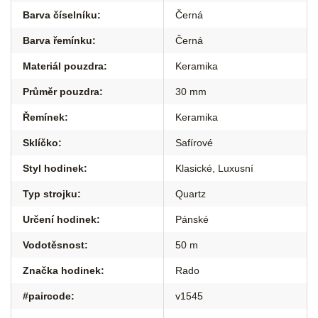
Barva číselníku
:
Černá
Barva řemínku
:
Černá
Materiál pouzdra
:
Keramika
Průměr pouzdra
:
30 mm
Řemínek
:
Keramika
Sklíčko
:
Safírové
Styl hodinek
:
Klasické
,
Luxusní
Typ strojku
:
Quartz
Určení hodinek
:
Pánské
Vodotěsnost
:
50 m
Značka hodinek
:
Rado
#paircode
:
v1545