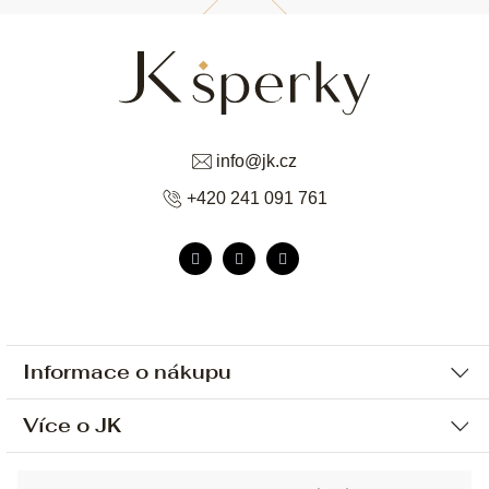
info
@
jk.cz
+420 241 091 761
Informace o nákupu
Více o JK
Ochrana osobních údajů
Způsob platby a dopravy
Náš příběh