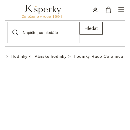
Přejít
na
obsah
Nákupní
Přihlášení
Hledat
košík
Hodinky
Pánské hodinky
Hodinky Rado Ceramica
Domů