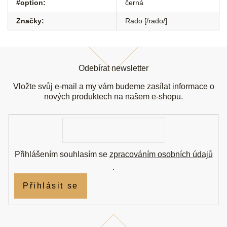
#option
:
černá
Značky
:
Rado [/rado/]
Z
á
Odebírat newsletter
p
a
Vložte svůj e-mail a my vám budeme zasílat informace o
t
nových produktech na našem e-shopu.
í
E-
mail
Přihlášením souhlasím se
zpracováním osobních údajů
.
Přihlásit se