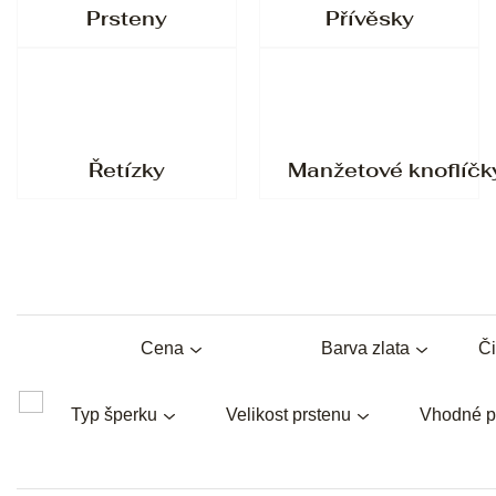
Prsteny
Přívěsky
Řetízky
Manžetové knoflíčk
Cena
Barva zlata
Či
Typ šperku
Velikost prstenu
Vhodné p