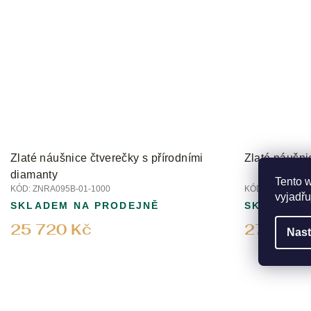
Zlaté náušnice čtverečky s přírodními
Zlaté náušni
diamanty
Tento 
KÓD:
ZNRA095B-01-1000
KÓD:
ZNRA072Z-
vyjadřu
SKLADEM NA PRODEJNĚ
SKLADEM 
25 720 Kč
27 630 
Nast