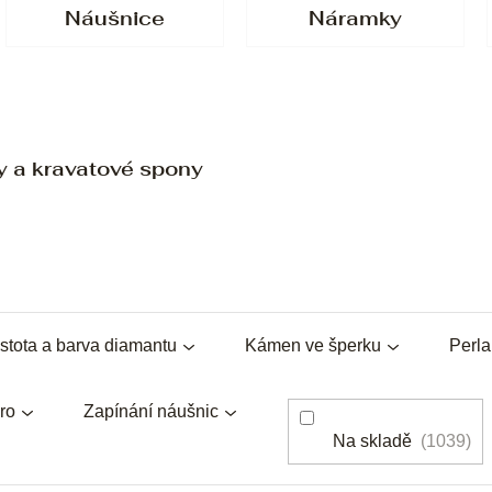
Náušnice
Náramky
y a kravatové spony
stota a barva diamantu
Kámen ve šperku
Perl
ro
Zapínání náušnic
Na skladě
1039