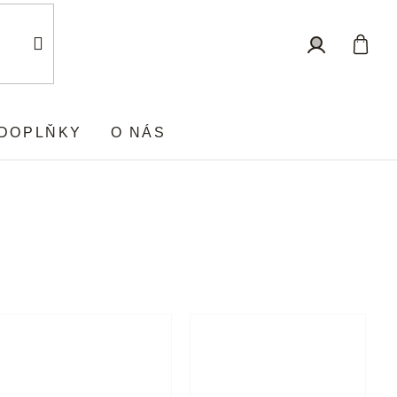
Nákup
Přihlášení
košík
DOPLŇKY
O NÁS