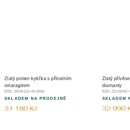
Zlatý prsten kytička s přírodním
Zlatý přívěse
smaragdem
diamanty
KÓD:
ZPDI011D-46-0500
KÓD:
ZZLV004C-
SKLADEM NA PRODEJNĚ
SKLADEM 
31 180 Kč
32 990 