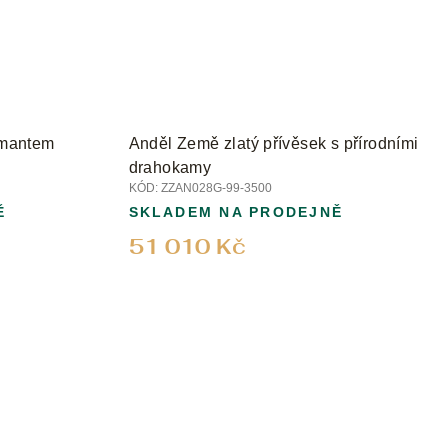
iamantem
Anděl Země zlatý přívěsek s přírodními
drahokamy
KÓD:
ZZAN028G-99-3500
Ě
SKLADEM NA PRODEJNĚ
51 010 Kč