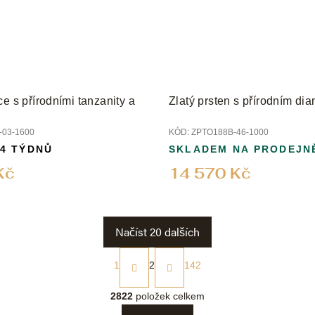
e s přírodními tanzanity a
Zlatý prsten s přírodním d
03-1600
KÓD:
ZPTO188B-46-1000
 4 TÝDNŮ
SKLADEM NA PRODEJN
Kč
14 570 Kč
Načíst 20 dalších
S
t
1
2
142
r
O
á
v
2822
položek celkem
n
l