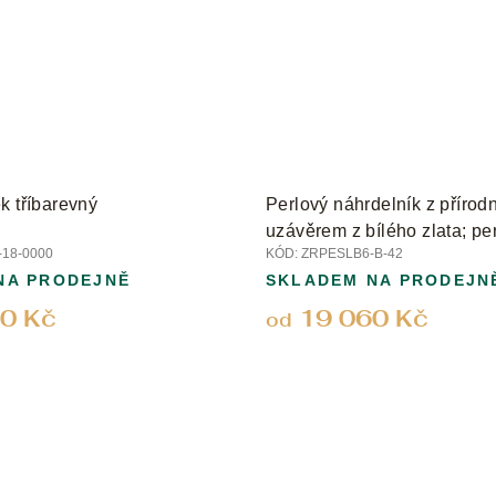
k tříbarevný
Perlový náhrdelník z přírodních pe
uzávěrem z bílého zlata; pe
18-0000
KÓD:
ZRPESLB6-B-42
NA PRODEJNĚ
SKLADEM NA PRODEJN
0 Kč
19 060 Kč
od