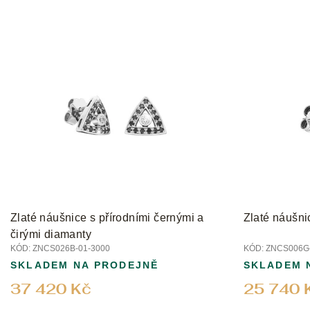
V
ý
p
i
s
p
r
o
d
u
k
t
Zlaté náušnice s přírodními černými a
Zlaté náušni
ů
čirými diamanty
KÓD:
ZNCS026B-01-3000
KÓD:
ZNCS006G-
SKLADEM NA PRODEJNĚ
SKLADEM 
37 420 Kč
25 740 