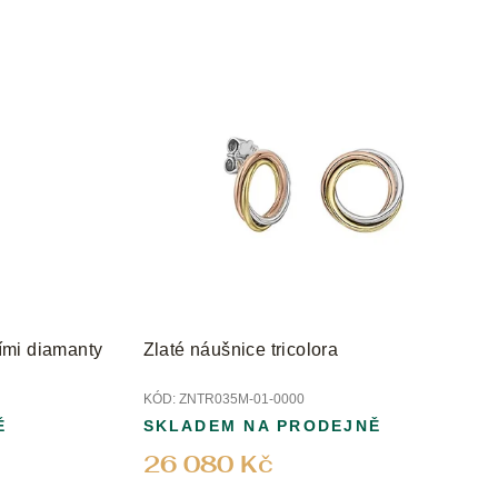
u
k
t
ů
ními diamanty
Zlaté náušnice tricolora
KÓD:
ZNTR035M-01-0000
Ě
SKLADEM NA PRODEJNĚ
26 080 Kč