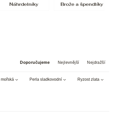
Náhrdelníky
Brože a špendlíky
Ř
a
Doporučujeme
Nejlevnější
Nejdražší
z
e
a mořská
Perla sladkovodní
Ryzost zlata
n
í
p
r
o
d