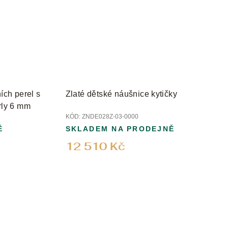
rel s
Zlaté dětské náušnice kytičky
rly 6 mm
KÓD:
ZNDE028Z-03-0000
Ě
SKLADEM NA PRODEJNĚ
12 510 Kč