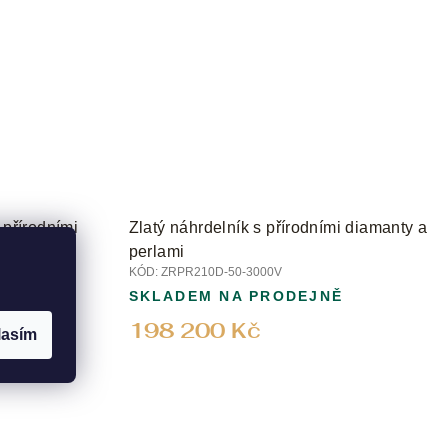
 přírodními
Zlatý náhrdelník s přírodními diamanty a
perlami
KÓD:
ZRPR210D-50-3000V
Ě
SKLADEM NA PRODEJNĚ
198 200 Kč
lasím