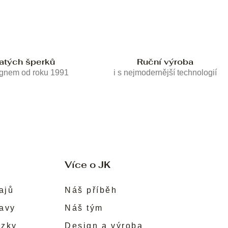
latých šperků
Ruční výroba
ignem od roku 1991
i s nejmodernější technologií
Více o JK
ajů
Náš příběh
ravy
Náš tým
ůzky
Design a výroba