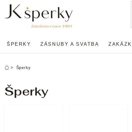
Přejít
na
obsah
ŠPERKY
ZÁSNUBY A SVATBA
ZAKÁZK
Šperky
Domů
Šperky