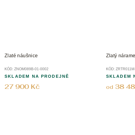
Zlaté náušnice
Zlatý nárame
KÓD:
ZNOM089B-01-0002
KÓD:
ZRTR011M-
SKLADEM NA PRODEJNĚ
SKLADEM 
27 900 Kč
38 48
od