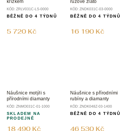
křížkem
růžové zlato
KÓD:
ZRLV031C-LS-0000
KÓD:
ZNDK031C-03-0000
BĚŽNĚ DO 4 TÝDNŮ
BĚŽNĚ DO 4 TÝDNŮ
5 720 Kč
16 190 Kč
Náušnice motýli s
Náušnice s přírodními
přírodními diamanty
rubíny a diamanty
KÓD:
ZNMO031C-01-1000
KÓD:
ZNDK048Z-03-1400
SKLADEM NA
BĚŽNĚ DO 4 TÝDNŮ
PRODEJNĚ
18 490 Kč
46 530 Kč