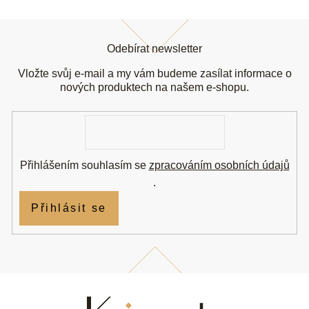
Z
á
Odebírat newsletter
p
a
Vložte svůj e-mail a my vám budeme zasílat informace o
t
nových produktech na našem e-shopu.
í
E-
mail
Přihlášením souhlasím se
zpracováním osobních údajů
.
Přihlásit se