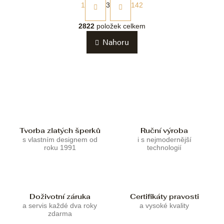
t
1
3
142
r
O
á
v
2822
položek celkem
n
l
k
Nahoru
á
o
d
v
a
á
c
n
í
í
p
r
v
k
Tvorba zlatých šperků
Ruční výroba
y
s vlastním designem od
i s nejmodernější
v
roku 1991
technologií
ý
p
i
s
u
Doživotní záruka
Certifikáty pravosti
a servis každé dva roky
a vysoké kvality
zdarma