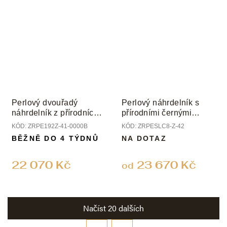
Perlový dvouřadý
Perlový náhrdelník s
náhrdelník z přírodních
přírodními černými
perel a zlatým
perlami, uzávěr žluté
KÓD:
ZRPE192Z-41-0000B
KÓD:
ZRPESLC8-Z-42
zapínáním
zlato, perly 8 mm
BĚŽNĚ DO 4 TÝDNŮ
NA DOTAZ
22 070 Kč
23 670 Kč
od
Načíst 20 dalších
S