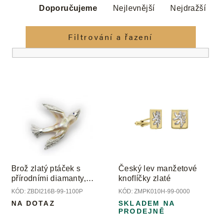
Ř
a
Doporučujeme
Nejlevnější
Nejdražší
z
e
Filtrování a řazení
n
í
p
V
r
ý
o
p
d
i
u
s
k
p
t
r
ů
o
Brož zlatý ptáček s
Český lev manžetové
d
přírodními diamanty,
knoflíčky zlaté
u
safírem a perlou Biwa
KÓD:
ZBDI216B-99-1100P
KÓD:
ZMPK010H-99-0000
k
NA DOTAZ
SKLADEM NA
t
PRODEJNĚ