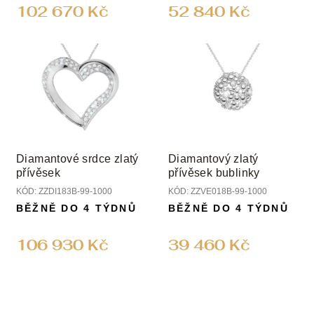
ů
102 670 Kč
52 840 Kč
Diamantové srdce zlatý
Diamantový zlatý
přívěsek
přívěsek bublinky
KÓD:
ZZDI183B-99-1000
KÓD:
ZZVE018B-99-1000
BĚŽNĚ DO 4 TÝDNŮ
BĚŽNĚ DO 4 TÝDNŮ
106 930 Kč
39 460 Kč