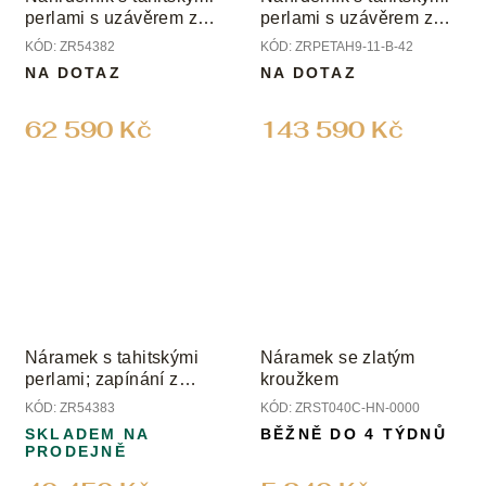
perlami s uzávěrem z
perlami s uzávěrem z
bílého zlata
bílého zlata
KÓD:
ZR54382
KÓD:
ZRPETAH9-11-B-42
NA DOTAZ
NA DOTAZ
62 590 Kč
143 590 Kč
Náramek s tahitskými
Náramek se zlatým
perlami; zapínání z
kroužkem
bílého zlata
KÓD:
ZR54383
KÓD:
ZRST040C-HN-0000
SKLADEM NA
BĚŽNĚ DO 4 TÝDNŮ
PRODEJNĚ