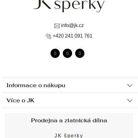
info
@
jk.cz
+420 241 091 761
Informace o nákupu
Více o JK
Ochrana osobních údajů
Způsob platby a dopravy
Náš příběh
Prodejna a zlatnická dílna
Sjednání osobní schůzky
Náš tým
Obchodní podmínky
JK šperky
Design a výroba