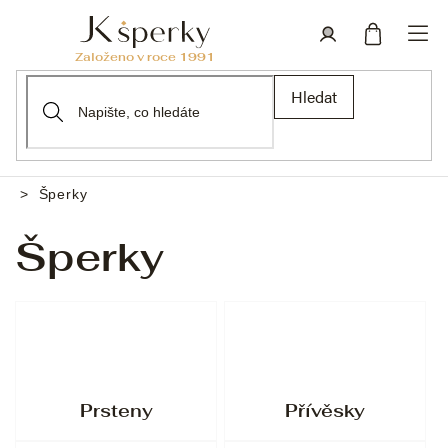
Přejít
na
obsah
Nákupní
Přihlášení
Hledat
košík
Šperky
Domů
Šperky
Prsteny
Přívěsky