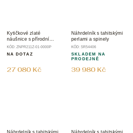
Kytičkové zlaté
Náhrdelník s tahitskými
náušnice s přírodní
perlami a spinely
perletí
KÓD:
ZNPR211Z-01-0000P
KÓD:
SR54406
NA DOTAZ
SKLADEM NA
PRODEJNĚ
27 080 Kč
39 980 Kč
Náhrdelník s tahitskými
Náhrdelník s tahitskými