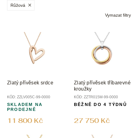
p
Růžová
r
Vymazat filtry
o
d
V
u
ý
k
p
t
i
ů
s
p
r
o
Zlatý přívěsek srdce
Zlatý přívěsek tříbarevné
d
kroužky
u
KÓD:
ZZLV005C-99-0000
KÓD:
ZZTR015M-99-0000
k
SKLADEM NA
BĚŽNĚ DO 4 TÝDNŮ
t
PRODEJNĚ
ů
11 800 Kč
27 750 Kč