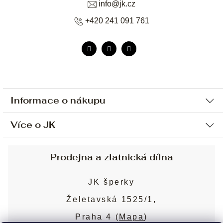
info
@
jk.cz
+420 241 091 761
Informace o nákupu
Více o JK
Ochrana osobních údajů
Způsob platby a dopravy
Náš příběh
Prodejna a zlatnická dílna
Sjednání osobní schůzky
Náš tým
Obchodní podmínky
JK šperky
Design a výroba
Puncovní značky
Želetavská 1525/1,
Služby
Cookies
Praha 4 (
Mapa
)
Blog