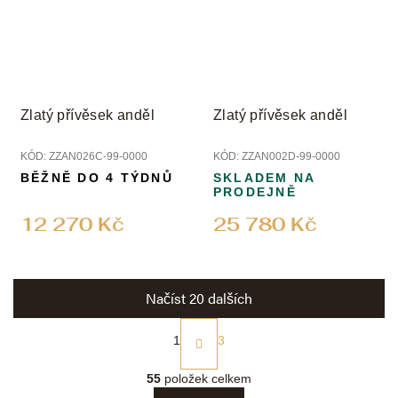
Zlatý přívěsek anděl
Zlatý přívěsek anděl
KÓD:
ZZAN026C-99-0000
KÓD:
ZZAN002D-99-0000
BĚŽNĚ DO 4 TÝDNŮ
SKLADEM NA
PRODEJNĚ
12 270 Kč
25 780 Kč
Načíst 20 dalších
S
t
1
3
r
O
á
v
55
položek celkem
n
l