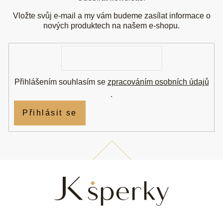
p
a
Vložte svůj e-mail a my vám budeme zasílat informace o
t
nových produktech na našem e-shopu.
í
E-
mail
Přihlášením souhlasím se
zpracováním osobních údajů
.
Přihlásit se