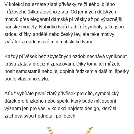
V kolekci naleznete zlaté přívěsky ze žlutého, bílého
i růžového 14karátového zlata. Od jemných dětských
motivů přes elegantní dámské přívěsky až po výraznější
pánské modely. Nabídku tvoří tradiční symboly, jako jsou
srdce, křížky, andělé nebo český lev, ale také motivy
zvířátek a nadčasové minimalistické tvary.
Každý přívěsek bez zbytečných ozdob nechává vyniknout
krásu zlata a precizní zpracování. Díky tomu jej můžete
nosit samostatně nebo jej doplnit řetízkem a dalšími šperky
podle vlastního stylu.
Ať už vybíráte první zlatý přívěsek pro dítě, symbolický
dárek pro blízkého nebo šperk, který bude mít osobní
význam jen pro vás, v kolekci najdete design, který si
zachová svou hodnotu i po letech.