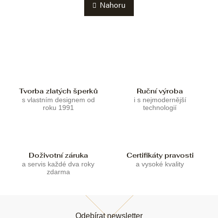
k
Nahoru
á
o
d
v
a
á
c
n
í
í
p
r
v
k
Tvorba zlatých šperků
Ruční výroba
y
s vlastním designem od
i s nejmodernější
v
roku 1991
technologií
ý
p
i
s
u
Doživotní záruka
Certifikáty pravosti
a servis každé dva roky
a vysoké kvality
zdarma
Z
á
Odebírat newsletter