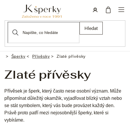
Přejít
na
obsah
Nákupní
Přihlášení
Hledat
košík
Šperky
Přívěsky
Zlaté přívěsky
Domů
Zlaté přívěsky
Přívěsek je šperk, který často nese osobní význam. Může
připomínat důležitý okamžik, vyjadřovat blízký vztah nebo
se stát symbolem, který vás bude provázet každý den.
Právě proto patří mezi nejosobnější šperky, které si
vybíráme.