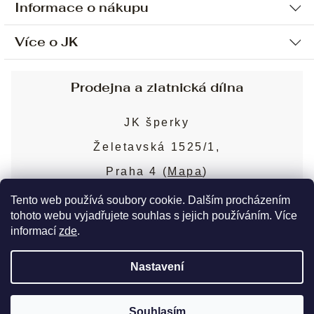
Informace o nákupu
Více o JK
Ochrana osobních údajů
Způsob platby a dopravy
Náš příběh
Prodejna a zlatnická dílna
Sjednání osobní schůzky
Náš tým
Obchodní podmínky
JK šperky
Design a výroba
Puncovní značky
Želetavská 1525/1,
Služby
Cookies
Praha 4 (
Mapa
)
Blog
Více o prodejně
Nejčastější dotazy
Tento web používá soubory cookie. Dalším procházením
tohoto webu vyjadřujete souhlas s jejich používáním. Více
informací
zde
.
Copyright 2026
JK šperky
. Všechna práva
Nastavení
vyhrazena.
Upravit nastavení cookies
Souhlasím