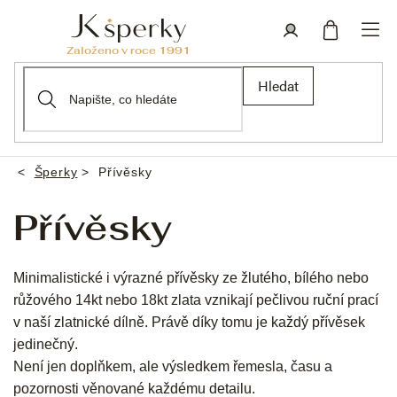
Přejít
na
obsah
Nákupní
Přihlášení
Hledat
košík
Šperky
Přívěsky
Domů
Přívěsky
Minimalistické i výrazné přívěsky ze žlutého, bílého nebo
růžového 14kt nebo 18kt zlata vznikají pečlivou ruční prací
v naší zlatnické dílně. Právě díky tomu je každý přívěsek
jedinečný.
Není jen doplňkem, ale výsledkem řemesla, času a
pozornosti věnované každému detailu.