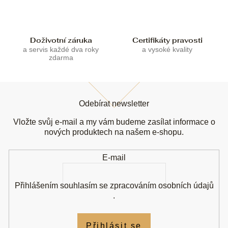
p
i
s
u
Doživotní záruka
Certifikáty pravosti
a servis každé dva roky
a vysoké kvality
zdarma
Z
á
Odebírat newsletter
p
a
Vložte svůj e-mail a my vám budeme zasílat informace o
t
nových produktech na našem e-shopu.
í
E-mail
Přihlášením souhlasím se
zpracováním osobních údajů
.
Přihlásit se