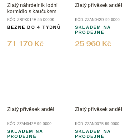
Zlatý náhrdelník lodní
Zlatý přívěsek anděl
kormidlo s kaučukem
KÓD:
ZRPK014E-55-0000K
KÓD:
ZZAN042D-99-0000
BĚŽNĚ DO 4 TÝDNŮ
SKLADEM NA
PRODEJNĚ
71 170 Kč
25 960 Kč
Zlatý přívěsek anděl
Zlatý přívěsek anděl
KÓD:
ZZAN042E-99-0000
KÓD:
ZZAN037B-99-0000
SKLADEM NA
SKLADEM NA
PRODEJNĚ
PRODEJNĚ