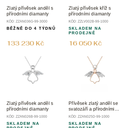
o
Zlatý přívěsek anděl s
Zlatý přívěsek kříž s
d
přírodními diamanty
přírodními diamanty
u
KÓD:
ZZAN036G-99-3000
KÓD:
ZZLV002B-99-1000
k
BĚŽNĚ DO 4 TÝDNŮ
SKLADEM NA
t
PRODEJNĚ
ů
133 230 Kč
16 050 Kč
Zlatý přívěsek anděl s
Přívěsek zlatý anděl se
přírodními diamanty
svatozáří a přírodními
diamanty
KÓD:
ZZAN026B-99-1000
KÓD:
ZZAN025D-99-1000
SKLADEM NA
SKLADEM NA
PRODEJNĚ
PRODEJNĚ