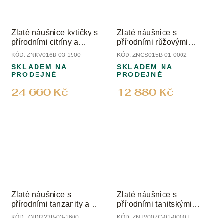
Zlaté náušnice kytičky s
Zlaté náušnice s
přírodními citríny a
přírodními růžovými
diamanty
turmalíny
KÓD:
ZNKV016B-03-1900
KÓD:
ZNCS015B-01-0002
SKLADEM NA
SKLADEM NA
PRODEJNĚ
PRODEJNĚ
24 660 Kč
12 880 Kč
Zlaté náušnice s
Zlaté náušnice s
přírodními tanzanity a
přírodními tahitskými
diamanty
perlami
KÓD:
ZNDI223B-03-1600
KÓD:
ZNTV007C-01-0000T