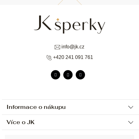
info
@
jk.cz
+420 241 091 761
Informace o nákupu
Více o JK
Ochrana osobních údajů
Způsob platby a dopravy
Náš příběh