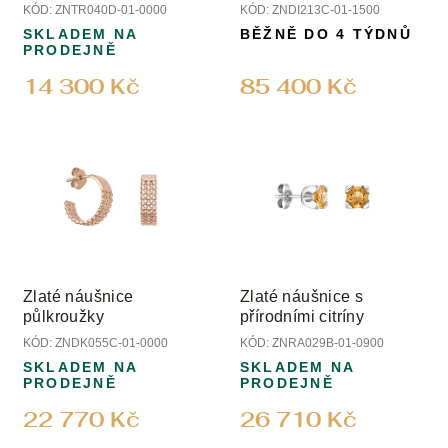
u
diamanty
KÓD:
ZNTR040D-01-0000
KÓD:
ZNDI213C-01-1500
k
SKLADEM NA
BĚŽNĚ DO 4 TÝDNŮ
t
PRODEJNĚ
ů
14 300 Kč
85 400 Kč
Zlaté náušnice
Zlaté náušnice s
půlkroužky
přírodními citríny
KÓD:
ZNDK055C-01-0000
KÓD:
ZNRA029B-01-0900
SKLADEM NA
SKLADEM NA
PRODEJNĚ
PRODEJNĚ
22 770 Kč
26 710 Kč