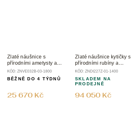
Zlaté náušnice s
Zlaté náušnice kytičky s
přírodními ametysty a
přírodními rubíny a
diamanty
diamanty
KÓD:
ZNVE032B-03-1800
KÓD:
ZNDI227Z-01-1400
BĚŽNĚ DO 4 TÝDNŮ
SKLADEM NA
PRODEJNĚ
25 670 Kč
94 050 Kč