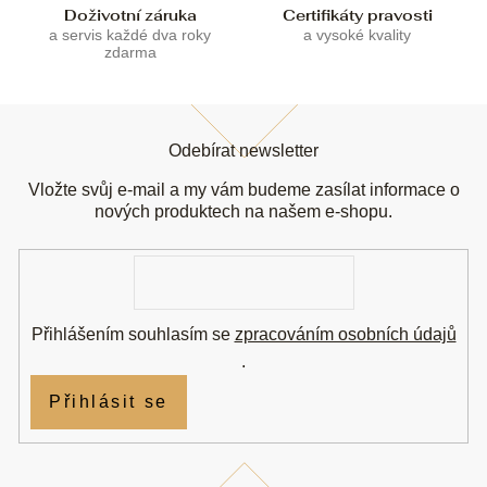
u
Doživotní záruka
Certifikáty pravosti
a servis každé dva roky
a vysoké kvality
zdarma
Z
á
Odebírat newsletter
p
a
Vložte svůj e-mail a my vám budeme zasílat informace o
t
nových produktech na našem e-shopu.
í
E-
mail
Přihlášením souhlasím se
zpracováním osobních údajů
.
Přihlásit se