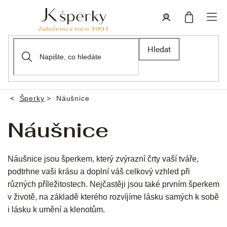
Přejít
na
obsah
Nákupní
Přihlášení
Hledat
košík
Šperky
Náušnice
Domů
Náušnice
Náušnice jsou šperkem, který zvýrazní črty vaší tváře,
podtrhne vaši krásu a doplní váš celkový vzhled při
různých příležitostech. Nejčastěji jsou také prvním šperkem
v životě, na základě kterého rozvíjíme lásku samých k sobě
i lásku k umění a klenotům.