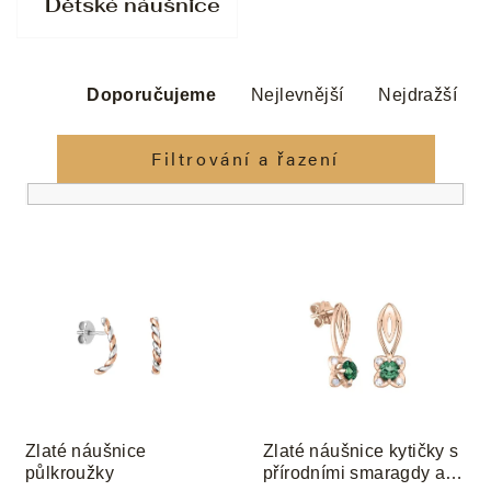
Dětské náušnice
Ř
a
Doporučujeme
Nejlevnější
Nejdražší
z
e
Filtrování a řazení
n
í
p
V
r
ý
o
p
d
i
u
s
k
p
t
r
ů
o
Zlaté náušnice
Zlaté náušnice kytičky s
d
půlkroužky
přírodními smaragdy a