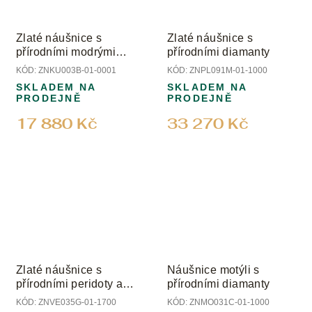
Zlaté náušnice s
Zlaté náušnice s
přírodními modrými
přírodními diamanty
acháty
KÓD:
ZNKU003B-01-0001
KÓD:
ZNPL091M-01-1000
SKLADEM NA
SKLADEM NA
PRODEJNĚ
PRODEJNĚ
17 880 Kč
33 270 Kč
Zlaté náušnice s
Náušnice motýli s
přírodními peridoty a
přírodními diamanty
diamanty
KÓD:
ZNVE035G-01-1700
KÓD:
ZNMO031C-01-1000