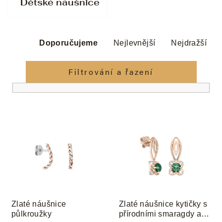
Dětské náušnice
Ř
a
Doporučujeme
Nejlevnější
Nejdražší
z
e
Filtrování a řazení
n
í
p
V
r
ý
o
p
d
i
u
s
k
p
t
r
ů
o
Zlaté náušnice
Zlaté náušnice kytičky s
d
půlkroužky
přírodními smaragdy a