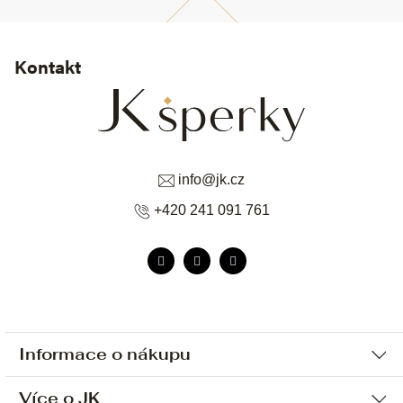
Kontakt
info
@
jk.cz
+420 241 091 761
Informace o nákupu
Více o JK
Ochrana osobních údajů