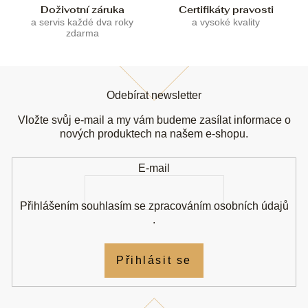
u
Doživotní záruka
Certifikáty pravosti
a servis každé dva roky
a vysoké kvality
zdarma
Z
á
Odebírat newsletter
p
a
Vložte svůj e-mail a my vám budeme zasílat informace o
t
nových produktech na našem e-shopu.
í
E-mail
Přihlášením souhlasím se
zpracováním osobních údajů
.
Přihlásit se