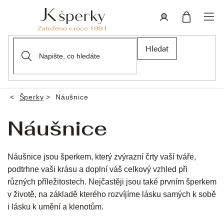
Přejít
na
obsah
Nákupní
Přihlášení
Hledat
košík
Šperky
Náušnice
Domů
Náušnice
Náušnice jsou šperkem, který zvýrazní črty vaší tváře,
podtrhne vaši krásu a doplní váš celkový vzhled při
různých příležitostech. Nejčastěji jsou také prvním šperkem
v životě, na základě kterého rozvíjíme lásku samých k sobě
i lásku k umění a klenotům.