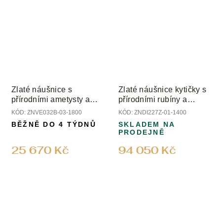
Zlaté náušnice s
Zlaté náušnice kytičky s
přírodními ametysty a
přírodními rubíny a
diamanty
diamanty
KÓD:
ZNVE032B-03-1800
KÓD:
ZNDI227Z-01-1400
BĚŽNĚ DO 4 TÝDNŮ
SKLADEM NA
PRODEJNĚ
25 670 Kč
94 050 Kč