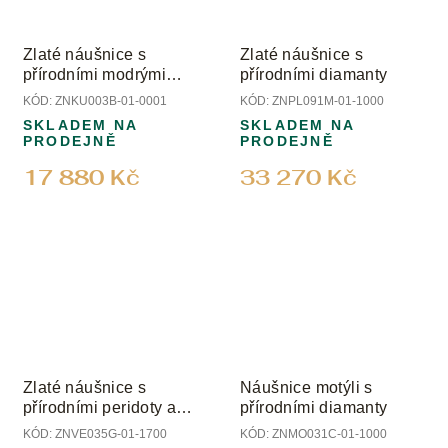
Zlaté náušnice s
Zlaté náušnice s
přírodními modrými
přírodními diamanty
acháty
KÓD:
ZNKU003B-01-0001
KÓD:
ZNPL091M-01-1000
SKLADEM NA
SKLADEM NA
PRODEJNĚ
PRODEJNĚ
17 880 Kč
33 270 Kč
Zlaté náušnice s
Náušnice motýli s
přírodními peridoty a
přírodními diamanty
diamanty
KÓD:
ZNVE035G-01-1700
KÓD:
ZNMO031C-01-1000