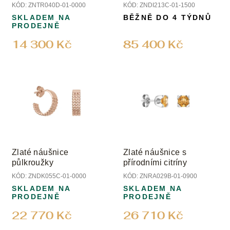
u
diamanty
KÓD:
ZNTR040D-01-0000
KÓD:
ZNDI213C-01-1500
k
SKLADEM NA
BĚŽNĚ DO 4 TÝDNŮ
t
PRODEJNĚ
ů
14 300 Kč
85 400 Kč
Zlaté náušnice
Zlaté náušnice s
půlkroužky
přírodními citríny
KÓD:
ZNDK055C-01-0000
KÓD:
ZNRA029B-01-0900
SKLADEM NA
SKLADEM NA
PRODEJNĚ
PRODEJNĚ
22 770 Kč
26 710 Kč