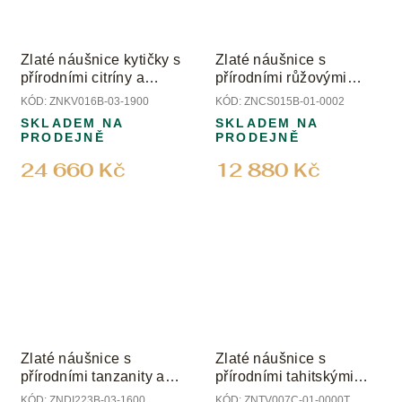
Zlaté náušnice kytičky s
Zlaté náušnice s
přírodními citríny a
přírodními růžovými
diamanty
turmalíny
KÓD:
ZNKV016B-03-1900
KÓD:
ZNCS015B-01-0002
SKLADEM NA
SKLADEM NA
PRODEJNĚ
PRODEJNĚ
24 660 Kč
12 880 Kč
Zlaté náušnice s
Zlaté náušnice s
přírodními tanzanity a
přírodními tahitskými
diamanty
perlami
KÓD:
ZNDI223B-03-1600
KÓD:
ZNTV007C-01-0000T