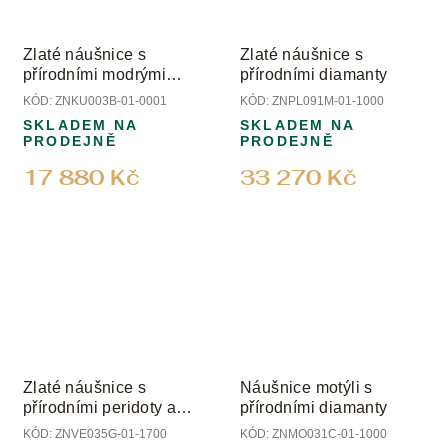
Zlaté náušnice s
Zlaté náušnice s
přírodními modrými
přírodními diamanty
acháty
KÓD:
ZNKU003B-01-0001
KÓD:
ZNPL091M-01-1000
SKLADEM NA
SKLADEM NA
PRODEJNĚ
PRODEJNĚ
17 880 Kč
33 270 Kč
Zlaté náušnice s
Náušnice motýli s
přírodními peridoty a
přírodními diamanty
diamanty
KÓD:
ZNVE035G-01-1700
KÓD:
ZNMO031C-01-1000