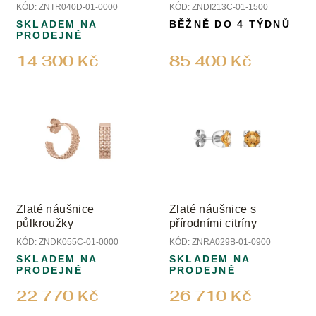
u
diamanty
KÓD:
ZNTR040D-01-0000
KÓD:
ZNDI213C-01-1500
k
SKLADEM NA
BĚŽNĚ DO 4 TÝDNŮ
t
PRODEJNĚ
ů
14 300 Kč
85 400 Kč
Zlaté náušnice
Zlaté náušnice s
půlkroužky
přírodními citríny
KÓD:
ZNDK055C-01-0000
KÓD:
ZNRA029B-01-0900
SKLADEM NA
SKLADEM NA
PRODEJNĚ
PRODEJNĚ
22 770 Kč
26 710 Kč