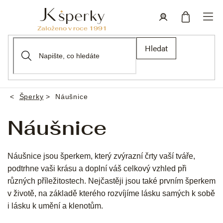
Přejít
na
obsah
Nákupní
Přihlášení
Hledat
košík
Šperky
Náušnice
Domů
Náušnice
Náušnice jsou šperkem, který zvýrazní črty vaší tváře,
podtrhne vaši krásu a doplní váš celkový vzhled při
různých příležitostech. Nejčastěji jsou také prvním šperkem
v životě, na základě kterého rozvíjíme lásku samých k sobě
i lásku k umění a klenotům.