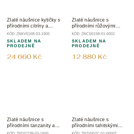
Zlaté náušnice kytičky s
Zlaté náušnice s
přírodními citríny a
přírodními růžovými
diamanty
turmalíny
KÓD:
ZNKV016B-03-1900
KÓD:
ZNCS015B-01-0002
SKLADEM NA
SKLADEM NA
PRODEJNĚ
PRODEJNĚ
24 660 Kč
12 880 Kč
Zlaté náušnice s
Zlaté náušnice s
přírodními tanzanity a
přírodními tahitskými
diamanty
perlami
KÓD:
ZNDI223B-03-1600
KÓD:
ZNTV007C-01-0000T