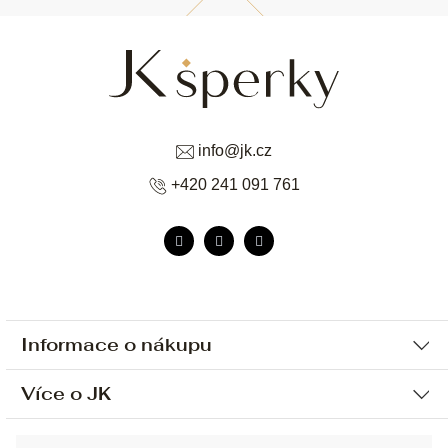
info
@
jk.cz
+420 241 091 761
Informace o nákupu
Více o JK
Ochrana osobních údajů
Způsob platby a dopravy
Náš příběh