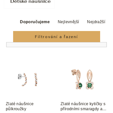
Dětské náušnice
Ř
a
Doporučujeme
Nejlevnější
Nejdražší
z
e
Filtrování a řazení
n
í
p
V
r
ý
o
p
d
i
u
s
k
p
t
r
ů
o
Zlaté náušnice
Zlaté náušnice kytičky s
d
půlkroužky
přírodními smaragdy a