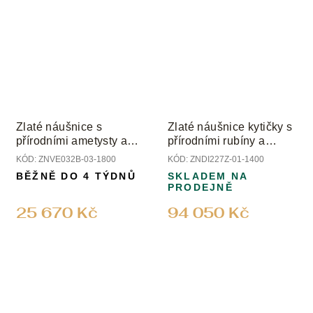
Zlaté náušnice s
Zlaté náušnice kytičky s
přírodními ametysty a
přírodními rubíny a
diamanty
diamanty
KÓD:
ZNVE032B-03-1800
KÓD:
ZNDI227Z-01-1400
BĚŽNĚ DO 4 TÝDNŮ
SKLADEM NA
PRODEJNĚ
25 670 Kč
94 050 Kč