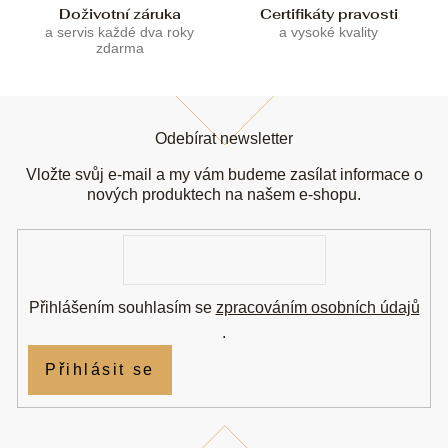
u
Doživotní záruka
Certifikáty pravosti
a servis každé dva roky
a vysoké kvality
zdarma
Z
á
Odebírat newsletter
p
a
Vložte svůj e-mail a my vám budeme zasílat informace o
t
nových produktech na našem e-shopu.
í
E-
mail
Přihlášením souhlasím se
zpracováním osobních údajů
.
Přihlásit se