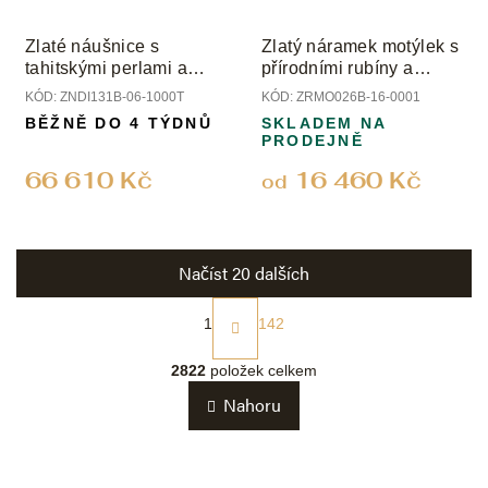
Zlaté náušnice s
Zlatý náramek motýlek s
tahitskými perlami a
přírodními rubíny a
diamanty
smaragdy
KÓD:
ZNDI131B-06-1000T
KÓD:
ZRMO026B-16-0001
BĚŽNĚ DO 4 TÝDNŮ
SKLADEM NA
PRODEJNĚ
66 610 Kč
16 460 Kč
od
Načíst 20 dalších
S
t
1
142
r
O
á
v
2822
položek celkem
n
l
k
Nahoru
á
o
d
v
a
á
c
n