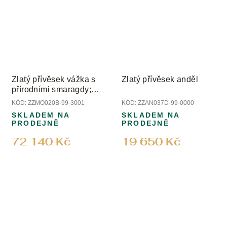
Zlatý přívěsek vážka s
Zlatý přívěsek anděl
přírodními smaragdy;
peridotem a diamanty
KÓD:
ZZMO020B-99-3001
KÓD:
ZZAN037D-99-0000
SKLADEM NA
SKLADEM NA
PRODEJNĚ
PRODEJNĚ
72 140 Kč
19 650 Kč