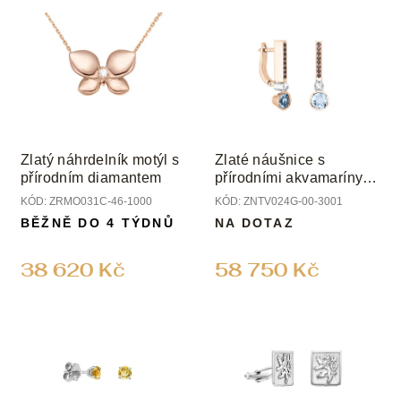
V
r
ý
o
p
d
i
u
s
k
p
t
r
ů
o
Zlatý náhrdelník motýl s
Zlaté náušnice s
d
přírodním diamantem
přírodními akvamaríny a
u
diamanty
KÓD:
ZRMO031C-46-1000
KÓD:
ZNTV024G-00-3001
k
BĚŽNĚ DO 4 TÝDNŮ
NA DOTAZ
t
ů
38 620 Kč
58 750 Kč