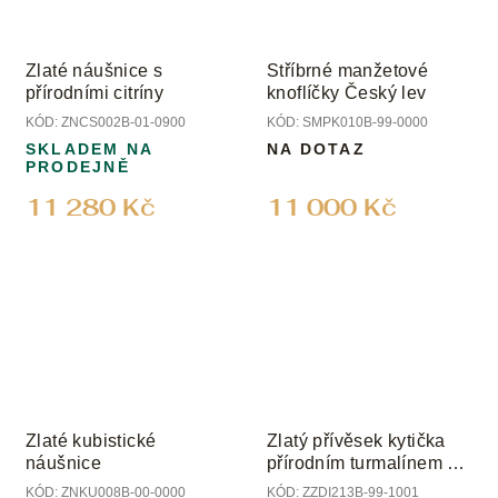
Zlaté náušnice s
Stříbrné manžetové
přírodními citríny
knoflíčky Český lev
KÓD:
ZNCS002B-01-0900
KÓD:
SMPK010B-99-0000
SKLADEM NA
NA DOTAZ
PRODEJNĚ
11 280 Kč
11 000 Kč
Zlaté kubistické
Zlatý přívěsek kytička
náušnice
přírodním turmalínem a
diamanty
KÓD:
ZNKU008B-00-0000
KÓD:
ZZDI213B-99-1001