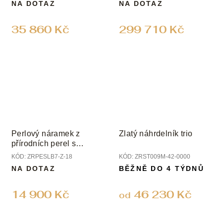
NA DOTAZ
NA DOTAZ
35 860 Kč
299 710 Kč
Perlový náramek z
Zlatý náhrdelník trio
přírodních perel s
uzávěrem ze žlutého
KÓD:
ZRPESLB7-Z-18
KÓD:
ZRST009M-42-0000
zlata; perly 7 mm
NA DOTAZ
BĚŽNĚ DO 4 TÝDNŮ
14 900 Kč
46 230 Kč
od