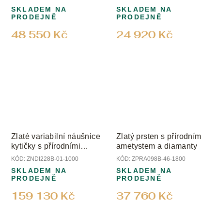
SKLADEM NA
SKLADEM NA
PRODEJNĚ
PRODEJNĚ
48 550 Kč
24 920 Kč
Zlaté variabilní náušnice
Zlatý prsten s přírodním
kytičky s přírodními
ametystem a diamanty
diamanty
KÓD:
ZNDI228B-01-1000
KÓD:
ZPRA098B-46-1800
SKLADEM NA
SKLADEM NA
PRODEJNĚ
PRODEJNĚ
159 130 Kč
37 760 Kč