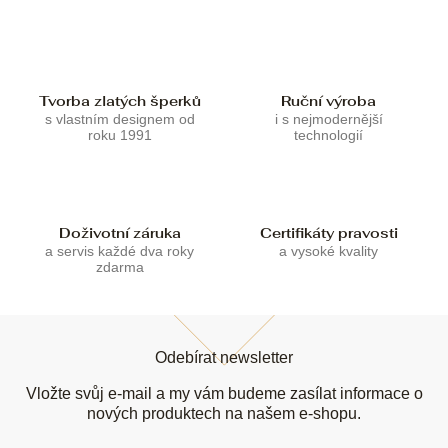
í
í
p
r
v
k
Tvorba zlatých šperků
Ruční výroba
y
s vlastním designem od
i s nejmodernější
v
roku 1991
technologií
ý
p
i
s
u
Doživotní záruka
Certifikáty pravosti
a servis každé dva roky
a vysoké kvality
zdarma
Z
á
Odebírat newsletter
p
a
Vložte svůj e-mail a my vám budeme zasílat informace o
t
nových produktech na našem e-shopu.
í