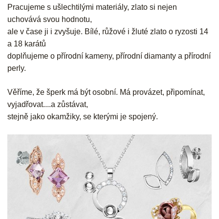
Pracujeme s ušlechtilými materiály, zlato si nejen
uchovává svou hodnotu,
ale v čase ji i zvyšuje. Bílé, růžové i žluté zlato o ryzosti 14
a 18 karátů
doplňujeme o přírodní kameny, přírodní diamanty a přírodní
perly.
Věříme, že šperk má být osobní. Má provázet, připomínat,
vyjadřovat....a zůstávat,
stejně jako okamžiky, se kterými je spojený.