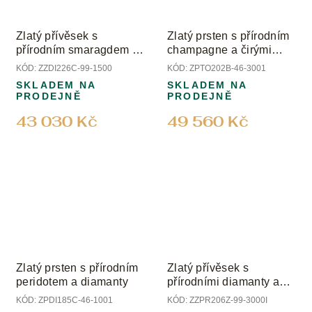
Zlatý přívěsek s
Zlatý prsten s přírodním
přírodním smaragdem a
champagne a čirými
přírodními diamanty
diamanty
KÓD:
ZZDI226C-99-1500
KÓD:
ZPTO202B-46-3001
SKLADEM NA
SKLADEM NA
PRODEJNĚ
PRODEJNĚ
43 030 Kč
49 560 Kč
Zlatý prsten s přírodním
Zlatý přívěsek s
peridotem a diamanty
přírodními diamanty a
perlou Biwa
KÓD:
ZPDI185C-46-1001
KÓD:
ZZPR206Z-99-3000I