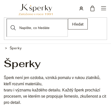
Přejít
na
obsah
Nákupní
Přihlášení
Hledat
košík
Šperky
Domů
Šperky
Šperk není jen ozdoba, vzniká pomalu v rukou zlatníků,
kteří rozumí materiálu,
tvaru i významu každého detailu. Každý šperk prochází
procesem, ve kterém se propojuje řemeslo, zkušenost a cit
pro detail.