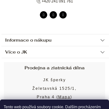
+420 241 091 761
Informace o nákupu
Více o JK
Ochrana osobních údajů
Způsob platby a dopravy
Náš příběh
Prodejna a zlatnická dílna
Sjednání osobní schůzky
Náš tým
Obchodní podmínky
JK šperky
Design a výroba
Puncovní značky
Želetavská 1525/1,
Služby
Cookies
Praha 4 (
Mapa
)
Blog
Více o prodejně
Nejčastější dotazy
Tento web používá soubory cookie. Dalším procházením