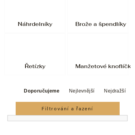
Náhrdelníky
Brože a špendlíky
Řetízky
Manžetové knoflíčky
Ř
a
Doporučujeme
Nejlevnější
Nejdražší
z
e
Filtrování a řazení
n
í
p