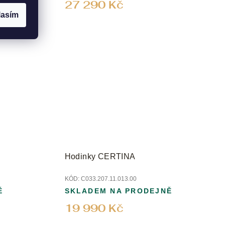
27 290 Kč
lasím
Hodinky CERTINA
KÓD:
C033.207.11.013.00
Ě
SKLADEM NA PRODEJNĚ
19 990 Kč