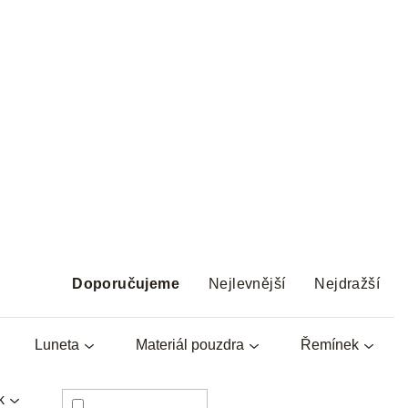
Ř
a
Doporučujeme
Nejlevnější
Nejdražší
z
e
Luneta
Materiál pouzdra
Řemínek
n
í
p
k