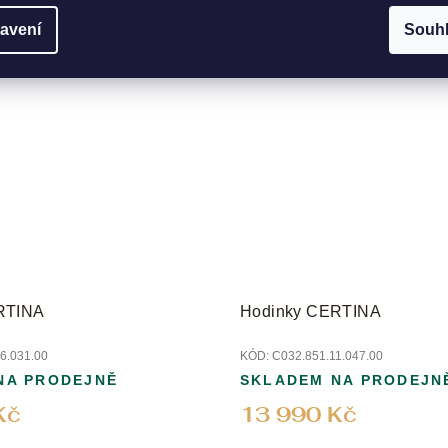
Kč
28 190 Kč
avení
Souh
RTINA
Hodinky CERTINA
6.031.00
KÓD:
C032.851.11.047.00
NA PRODEJNĚ
SKLADEM NA PRODEJN
Kč
13 990 Kč