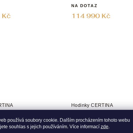
NA DOTAZ
 Kč
114 990 Kč
RTINA
Hodinky CERTINA
1.351.00
KÓD:
C024.407.11.051.00
web používá soubory cookie. Dalším procházením tohoto webu
NA PRODEJNĚ
SKLADEM NA PRODEJN
jete souhlas s jejich používáním. Více informací
zde
.