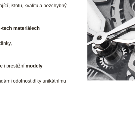
ící jistotu, kvalitu a bezchybný
-tech materiálech
dinky,
e i prestižní
modely
ndární odolnost díky unikátnímu