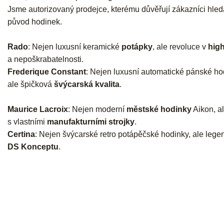
Jsme autorizovaný prodejce, kterému důvěřují zákazníci hledaj
původ hodinek.
Rado
: Nejen luxusní keramické
potápky
, ale revoluce v
high
a nepoškrabatelnosti.
Frederique Constant
: Nejen luxusní automatické pánské ho
ale špičková
švýcarská kvalita
.
Maurice Lacroix
: Nejen moderní
městské hodinky
Aikon, al
s vlastními
manufakturními strojky
.
Certina
: Nejen švýcarské retro potápěčské hodinky, ale lege
DS Konceptu
.