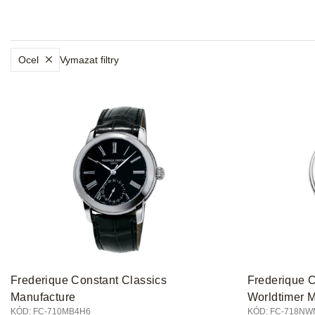
Ocel
Vymazat filtry
V
ý
p
i
s
p
r
o
d
u
k
t
Frederique Constant Classics
Frederique C
ů
Manufacture
Worldtimer 
KÓD:
FC-710MB4H6
KÓD:
FC-718NW