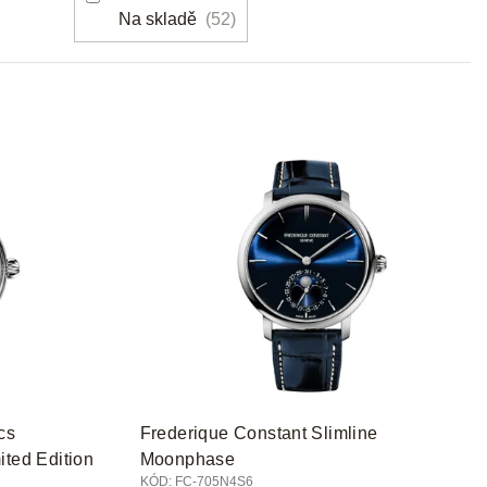
r
Na skladě
52
o
d
u
k
t
ů
cs
Frederique Constant Slimline
ited Edition
Moonphase
KÓD:
FC-705N4S6