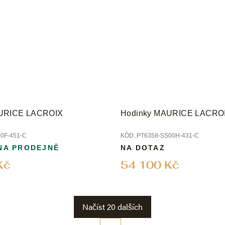
AURICE LACROIX
Hodinky MAURICE LACRO
00F-451-C
KÓD:
PT6358-SS00H-431-C
NA PRODEJNĚ
NA DOTAZ
Kč
54 100 Kč
Načíst 20 dalších
S