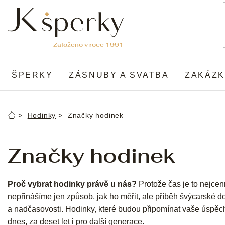
Přejít
na
obsah
ŠPERKY
ZÁSNUBY A SVATBA
ZAKÁZK
Hodinky
Značky hodinek
Domů
Značky hodinek
Proč vybrat hodinky právě u nás?
Protože čas je to nejce
nepřinášíme jen způsob, jak ho měřit, ale příběh švýcarské d
a nadčasovosti. Hodinky, které budou připomínat vaše úspěchy
dnes, za deset let i pro další generace.