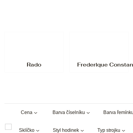
Rado
Frederique Constan
Cena
Barva číselníku
Barva řemínk
Sklíčko
Styl hodinek
Typ strojku