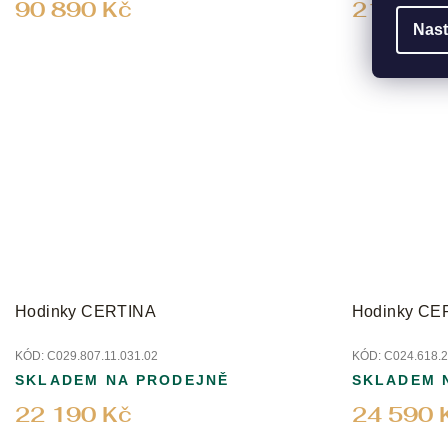
90 890 Kč
21 590 
Nast
Hodinky CERTINA
Hodinky CE
KÓD:
C029.807.11.031.02
KÓD:
C024.618.2
SKLADEM NA PRODEJNĚ
SKLADEM 
22 190 Kč
24 590 