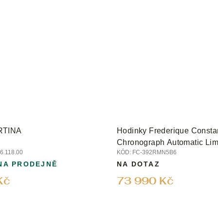
RTINA
Hodinky Frederique Consta
Chronograph Automatic Limi
6.118.00
KÓD:
FC-392RMN5B6
NA PRODEJNĚ
NA DOTAZ
Kč
73 990 Kč