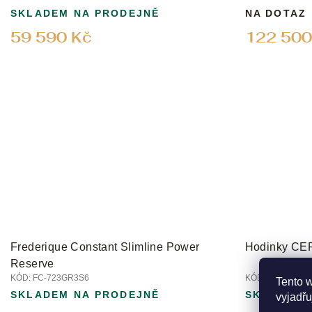
SKLADEM NA PRODEJNĚ
NA DOTAZ
59 590 Kč
122 500
Frederique Constant Slimline Power
Hodinky CE
Reserve
KÓD:
FC-723GR3S6
KÓD:
C043.407.1
Tento 
SKLADEM NA PRODEJNĚ
SKLADEM 
vyjadřu