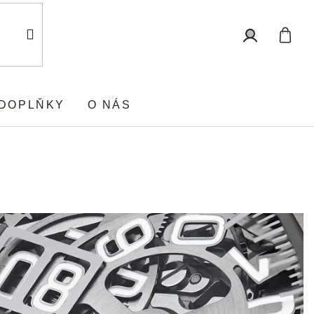
Nákup
Přihlášení
košík
DOPLŇKY
O NÁS